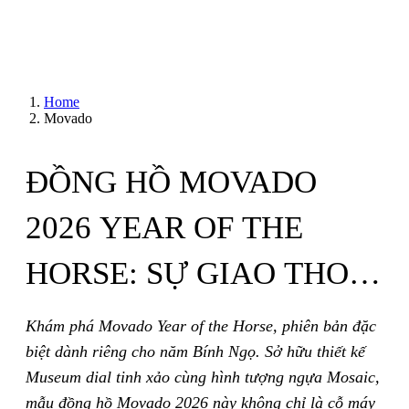
Home
Movado
ĐỒNG HỒ MOVADO
2026 YEAR OF THE
HORSE: SỰ GIAO THOA
GIỮA DI SẢN MUSEUM
Khám phá Movado Year of the Horse, phiên bản đặc
biệt dành riêng cho năm Bính Ngọ. Sở hữu thiết kế
VÀ HÌNH TƯỢNG
Museum dial tinh xảo cùng hình tượng ngựa Mosaic,
mẫu đồng hồ Movado 2026 này không chỉ là cỗ máy