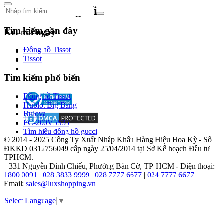
Theo dõi chúng tôi
Tìm kiếm gần đây
Kết nối ngay
Đồng hồ Tissot
Tissot
Tìm kiếm phổ biến
Đồng hồ Tissot
Hublot Big Bang
Bulova
FC-200V5S35
Tìm hiểu đồng hồ gucci
© 2014 - 2025 Công Ty Xuất Nhập Khẩu Hàng Hiệu Hoa Kỳ - Số
ĐKKD 0312756049 cấp ngày 25/04/2014 tại Sở Kế hoạch Đầu tư
TPHCM.
331 Nguyễn Đình Chiểu, Phường Bàn Cờ, TP. HCM - Điện thoại:
1800 0091
|
028 3833 9999
|
028 7777 6677
|
024 7777 6677
|
Email:
sales@luxshopping.vn
Select Language
▼