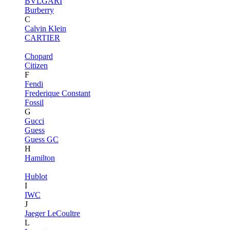
BVLGARI
Burberry
C
Calvin Klein
CARTIER
Chopard
Citizen
F
Fendi
Frederique Constant
Fossil
G
Gucci
Guess
Guess GC
H
Hamilton
Hublot
I
IWC
J
Jaeger LeCoultre
L