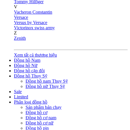
Tommy Hilfiger
V
Vacheron Constantin
Versace
Versus by Versace
Victorinox swiss army
Z
Zenith
Xem tất cả thương hiệu
Đồng hồ Nam
Đồng hồ Nữ
Đồng hồ cặp đôi
Đồng hồ Thụy Sỹ
Đồng hồ nam Thụy Sỹ
Đồng hồ nữ Thụy Sỹ
Sale
Limited
Phân loại đồng hồ
Sản phẩm bán chạy
Đồng hồ cơ
Đồng hồ cơ nam
Đồng hồ cơ nữ
Đồng hồ pin