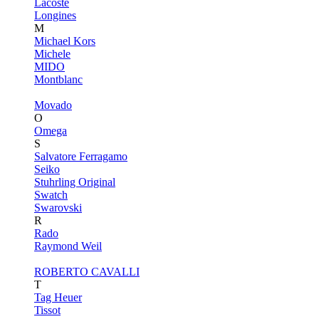
Lacoste
Longines
M
Michael Kors
Michele
MIDO
Montblanc
Movado
O
Omega
S
Salvatore Ferragamo
Seiko
Stuhrling Original
Swatch
Swarovski
R
Rado
Raymond Weil
ROBERTO CAVALLI
T
Tag Heuer
Tissot