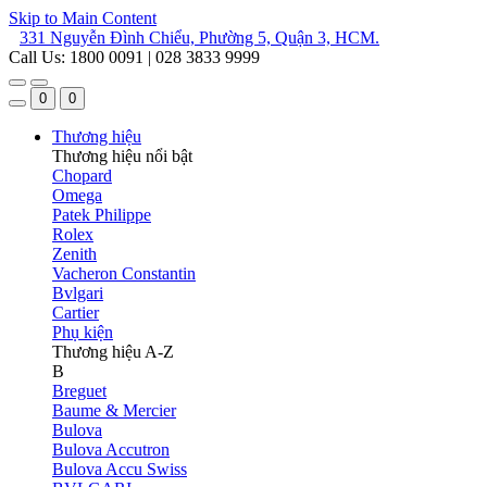
Skip to Main Content
331 Nguyễn Đình Chiểu, Phường 5, Quận 3, HCM.
Call Us: 1800 0091 | 028 3833 9999
0
0
Thương hiệu
Thương hiệu nổi bật
Chopard
Omega
Patek Philippe
Rolex
Zenith
Vacheron Constantin
Bvlgari
Cartier
Phụ kiện
Thương hiệu A-Z
B
Breguet
Baume & Mercier
Bulova
Bulova Accutron
Bulova Accu Swiss