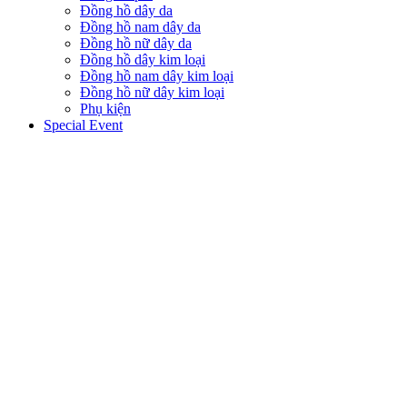
Đồng hồ dây da
Đồng hồ nam dây da
Đồng hồ nữ dây da
Đồng hồ dây kim loại
Đồng hồ nam dây kim loại
Đồng hồ nữ dây kim loại
Phụ kiện
Special Event