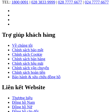
TEL:
1800 0091
|
028 3833 9999
|
028 7777 6677
|
024 7777 6677
Trợ giúp khách hàng
Về chúng tôi
Chính sách bảo mật
Chính sách Cookie
Chính sách bán hàng
Chính sách hậu mãi
Chính sách vận chuyển
Chính sách hoàn tiền
Bảo hành & sửa chữa đồng hồ
Liên kết Website
Thương hiệu
Đồng hồ Nam
Đồng hồ Nữ
Đồng hồ cặp đôi