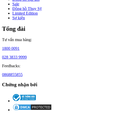
Sale
Đồng hồ Thụy Sỹ
Limited Edition
Sự kiện
Tổng đài
Tư vấn mua hàng:
1800 0091
028 3833 9999
Feedbacks:
0868855855
Chứng nhận bởi