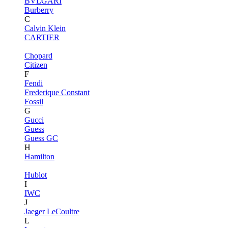
BVLGARI
Burberry
C
Calvin Klein
CARTIER
Chopard
Citizen
F
Fendi
Frederique Constant
Fossil
G
Gucci
Guess
Guess GC
H
Hamilton
Hublot
I
IWC
J
Jaeger LeCoultre
L