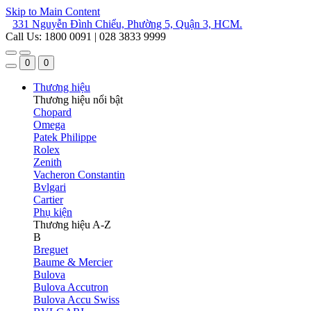
Skip to Main Content
331 Nguyễn Đình Chiểu, Phường 5, Quận 3, HCM.
Call Us: 1800 0091 | 028 3833 9999
0
0
Thương hiệu
Thương hiệu nổi bật
Chopard
Omega
Patek Philippe
Rolex
Zenith
Vacheron Constantin
Bvlgari
Cartier
Phụ kiện
Thương hiệu A-Z
B
Breguet
Baume & Mercier
Bulova
Bulova Accutron
Bulova Accu Swiss