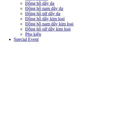
Đồng hồ dây da
Đồng hồ nam dây da
Đồng hồ nữ dây da
Đồng hồ dây kim loại
Đồng hồ nam dây kim loại
Đồng hồ nữ dây kim loại
Phụ kiện
Special Event