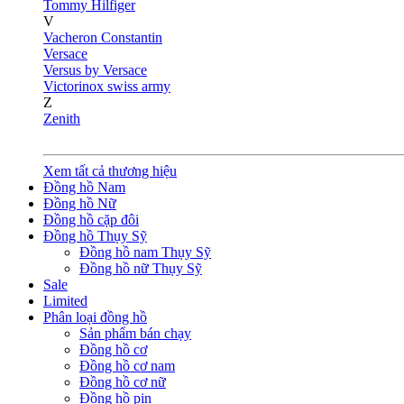
Tommy Hilfiger
V
Vacheron Constantin
Versace
Versus by Versace
Victorinox swiss army
Z
Zenith
Xem tất cả thương hiệu
Đồng hồ Nam
Đồng hồ Nữ
Đồng hồ cặp đôi
Đồng hồ Thụy Sỹ
Đồng hồ nam Thụy Sỹ
Đồng hồ nữ Thụy Sỹ
Sale
Limited
Phân loại đồng hồ
Sản phẩm bán chạy
Đồng hồ cơ
Đồng hồ cơ nam
Đồng hồ cơ nữ
Đồng hồ pin