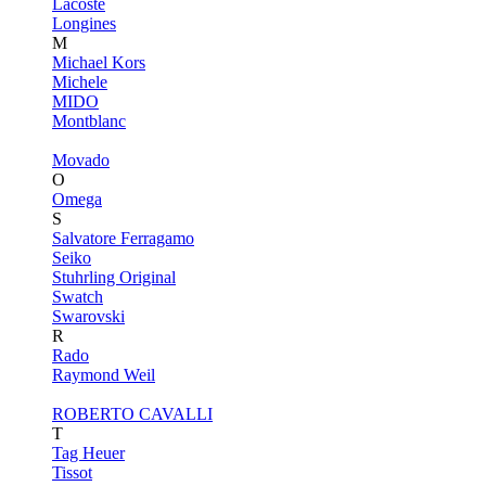
Lacoste
Longines
M
Michael Kors
Michele
MIDO
Montblanc
Movado
O
Omega
S
Salvatore Ferragamo
Seiko
Stuhrling Original
Swatch
Swarovski
R
Rado
Raymond Weil
ROBERTO CAVALLI
T
Tag Heuer
Tissot