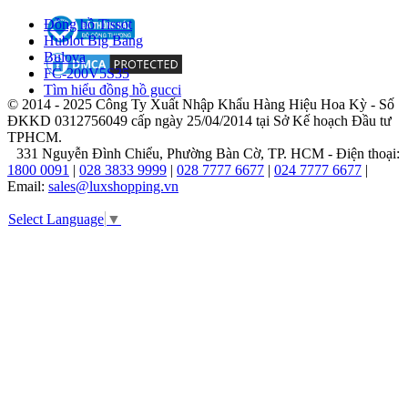
hiệu
Đồng hồ Tissot
nhỏ
Hublot Big Bang
với
Bulova
ước
FC-200V5S35
mơ
Tìm hiểu đồng hồ gucci
táo
© 2014 - 2025 Công Ty Xuất Nhập Khẩu Hàng Hiệu Hoa Kỳ - Số
bạo:
ĐKKD 0312756049 cấp ngày 25/04/2014 tại Sở Kế hoạch Đầu tư
tạo
TPHCM.
nên
331 Nguyễn Đình Chiểu, Phường Bàn Cờ, TP. HCM - Điện thoại:
những
1800 0091
|
028 3833 9999
|
028 7777 6677
|
024 7777 6677
|
chiếc
Email:
sales@luxshopping.vn
đồng
hồ
Select Language
▼
không
chỉ
xem
giờ,
mà
còn
là
biểu
tượng
của
kỹ