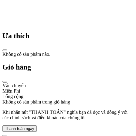
thuật
và
nghệ
thuật.
Từ
những
mẫu
Ưa thích
đồng
hồ
để
Không có sản phẩm nào.
bàn
đầu
Giỏ hàng
tiên
ra
mắt
năm
Vận chuyển
1911,
Miễn Phí
đến
Tổng cộng
nhà
Không có sản phẩm trong giỏ hàng
máy
sản
Khi nhấn nút "THANH TOÁN" nghĩa bạn đã đọc và đồng ý với
xuất
các chính sách và điều khoản của chúng tôi.
hiện
đại
Thanh toán ngay
đặt