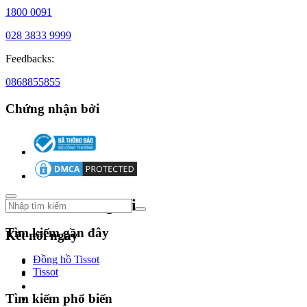
mới
1800 0091
và
028 3833 9999
di
Feedbacks:
sản
0868855855
New
Chứng nhận bởi
York,
năm
1875
–
giữa
lòng
phố
thị
Theo dõi chúng tôi
nhộn
nhịp,
Tìm kiếm gần đây
chàng
Kết nối ngay
trai
trẻ
Đồng hồ Tissot
Joseph
Tissot
Bulova
mở
Tìm kiếm phổ biến
cửa