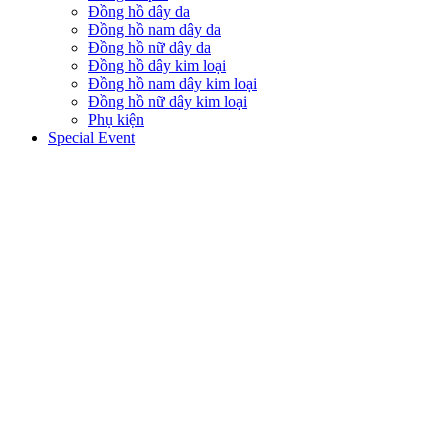
Đồng hồ dây da
Đồng hồ nam dây da
Đồng hồ nữ dây da
Đồng hồ dây kim loại
Đồng hồ nam dây kim loại
Đồng hồ nữ dây kim loại
Phụ kiện
Special Event