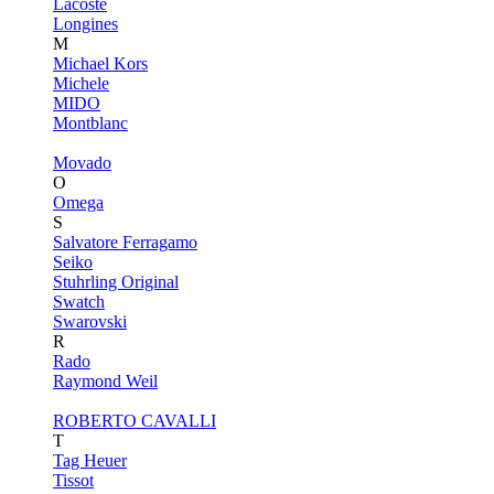
Lacoste
Longines
M
Michael Kors
Michele
MIDO
Montblanc
Movado
O
Omega
S
Salvatore Ferragamo
Seiko
Stuhrling Original
Swatch
Swarovski
R
Rado
Raymond Weil
ROBERTO CAVALLI
T
Tag Heuer
Tissot