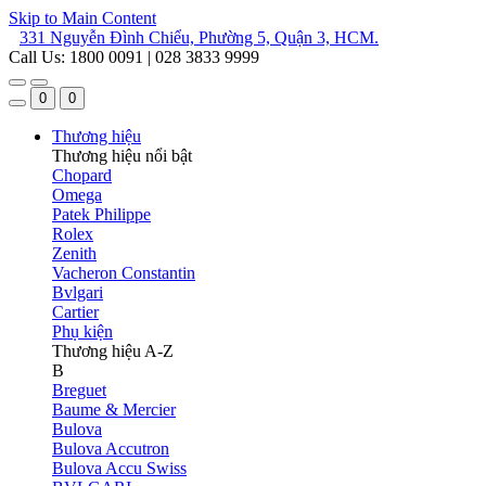
Skip to Main Content
331 Nguyễn Đình Chiểu, Phường 5, Quận 3, HCM.
Call Us: 1800 0091 | 028 3833 9999
0
0
Thương hiệu
Thương hiệu nổi bật
Chopard
Omega
Patek Philippe
Rolex
Zenith
Vacheron Constantin
Bvlgari
Cartier
Phụ kiện
Thương hiệu A-Z
B
Breguet
Baume & Mercier
Bulova
Bulova Accutron
Bulova Accu Swiss