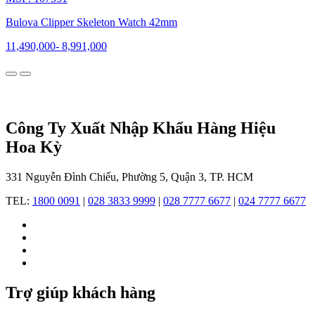
đang
chinh
Bulova Clipper Skeleton Watch 42mm
phục
giới
11,490,000
-
8,991,000
mộ
điệu
trên
toàn
cầu
bằng
Công Ty Xuất Nhập Khẩu Hàng Hiệu
sự
Hoa Kỳ
chính
xác,
tính
331 Nguyễn Đình Chiểu, Phường 5, Quận 3, TP. HCM
thẩm
mỹ
TEL:
1800 0091
|
028 3833 9999
|
028 7777 6677
|
024 7777 6677
và
chất
lượng
vượt
thời
gian.
Trợ giúp khách hàng