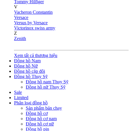
Tommy Hilfiger
V
Vacheron Constantin
Versace
Versus by Versace
Victorinox swiss army
Z
Zenith
Xem tất cả thương hiệu
Đồng hồ Nam
Đồng hồ Nữ
Đồng hồ cặp đôi
Đồng hồ Thụy Sỹ
Đồng hồ nam Thụy Sỹ
Đồng hồ nữ Thụy Sỹ
Sale
Limited
Phân loại đồng hồ
Sản phẩm bán chạy
Đồng hồ cơ
Đồng hồ cơ nam
Đồng hồ cơ nữ
Đồng hồ pin