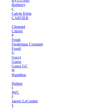
BVLGARI
Burberry
C
Calvin Klein
CARTIER
Chopard
Citizen
F
Fendi
Frederique Constant
Fossil
G
Gucci
Guess
Guess GC
H
Hamilton
Hublot
I
IWC
J
Jaeger LeCoultre
L