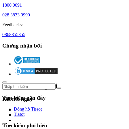
mới
1800 0091
và
028 3833 9999
di
Feedbacks:
sản
0868855855
New
Chứng nhận bởi
York,
năm
1875
–
giữa
lòng
phố
thị
Theo dõi chúng tôi
nhộn
nhịp,
Tìm kiếm gần đây
chàng
Kết nối ngay
trai
trẻ
Đồng hồ Tissot
Joseph
Tissot
Bulova
mở
Tìm kiếm phổ biến
cửa