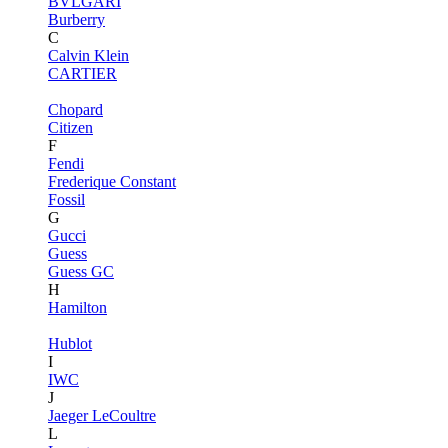
BVLGARI
Burberry
C
Calvin Klein
CARTIER
Chopard
Citizen
F
Fendi
Frederique Constant
Fossil
G
Gucci
Guess
Guess GC
H
Hamilton
Hublot
I
IWC
J
Jaeger LeCoultre
L