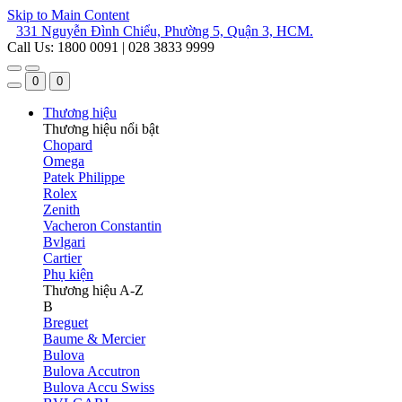
Skip to Main Content
331 Nguyễn Đình Chiểu, Phường 5, Quận 3, HCM.
Call Us: 1800 0091 | 028 3833 9999
0
0
Thương hiệu
Thương hiệu nổi bật
Chopard
Omega
Patek Philippe
Rolex
Zenith
Vacheron Constantin
Bvlgari
Cartier
Phụ kiện
Thương hiệu A-Z
B
Breguet
Baume & Mercier
Bulova
Bulova Accutron
Bulova Accu Swiss