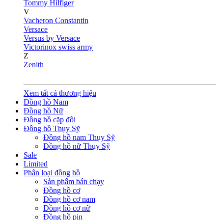
Tommy Hilfiger
V
Vacheron Constantin
Versace
Versus by Versace
Victorinox swiss army
Z
Zenith
Xem tất cả thương hiệu
Đồng hồ Nam
Đồng hồ Nữ
Đồng hồ cặp đôi
Đồng hồ Thụy Sỹ
Đồng hồ nam Thụy Sỹ
Đồng hồ nữ Thụy Sỹ
Sale
Limited
Phân loại đồng hồ
Sản phẩm bán chạy
Đồng hồ cơ
Đồng hồ cơ nam
Đồng hồ cơ nữ
Đồng hồ pin