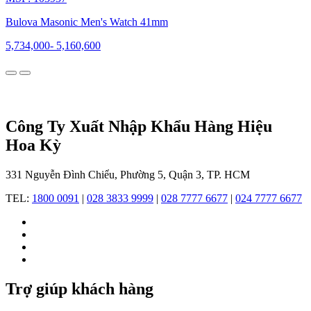
đang
chinh
Bulova Masonic Men's Watch 41mm
phục
giới
5,734,000
-
5,160,600
mộ
điệu
trên
toàn
cầu
bằng
Công Ty Xuất Nhập Khẩu Hàng Hiệu
sự
Hoa Kỳ
chính
xác,
tính
331 Nguyễn Đình Chiểu, Phường 5, Quận 3, TP. HCM
thẩm
mỹ
TEL:
1800 0091
|
028 3833 9999
|
028 7777 6677
|
024 7777 6677
và
chất
lượng
vượt
thời
gian.
Trợ giúp khách hàng