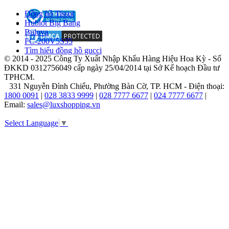
hiệu
Đồng hồ Tissot
nhỏ
Hublot Big Bang
với
Bulova
ước
FC-200V5S35
mơ
Tìm hiểu đồng hồ gucci
táo
© 2014 - 2025 Công Ty Xuất Nhập Khẩu Hàng Hiệu Hoa Kỳ - Số
bạo:
ĐKKD 0312756049 cấp ngày 25/04/2014 tại Sở Kế hoạch Đầu tư
tạo
TPHCM.
nên
331 Nguyễn Đình Chiểu, Phường Bàn Cờ, TP. HCM - Điện thoại:
những
1800 0091
|
028 3833 9999
|
028 7777 6677
|
024 7777 6677
|
chiếc
Email:
sales@luxshopping.vn
đồng
hồ
Select Language
▼
không
chỉ
xem
giờ,
mà
còn
là
biểu
tượng
của
kỹ