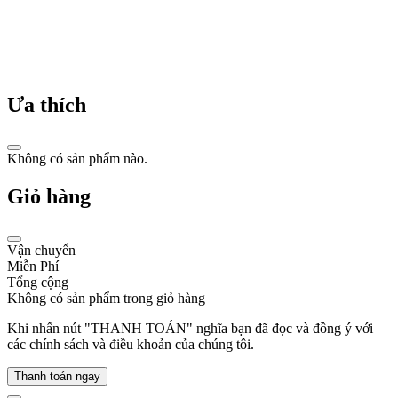
thuật
và
nghệ
thuật.
Từ
những
mẫu
Ưa thích
đồng
hồ
để
Không có sản phẩm nào.
bàn
đầu
Giỏ hàng
tiên
ra
mắt
năm
Vận chuyển
1911,
Miễn Phí
đến
Tổng cộng
nhà
Không có sản phẩm trong giỏ hàng
máy
sản
Khi nhấn nút "THANH TOÁN" nghĩa bạn đã đọc và đồng ý với
xuất
các chính sách và điều khoản của chúng tôi.
hiện
đại
Thanh toán ngay
đặt