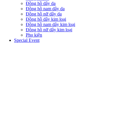
Đồng hồ dây da
Đồng hồ nam dây da
Đồng hồ nữ dây da
Đồng hồ dây kim loại
Đồng hồ nam dây kim loại
Đồng hồ nữ dây kim loại
Phụ kiện
Special Event