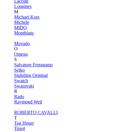
Lacoste
Longines
M
Michael Kors
Michele
MIDO
Montblanc
Movado
O
Omega
S
Salvatore Ferragamo
Seiko
Stuhrling Original
Swatch
Swarovski
R
Rado
Raymond Weil
ROBERTO CAVALLI
T
Tag Heuer
Tissot