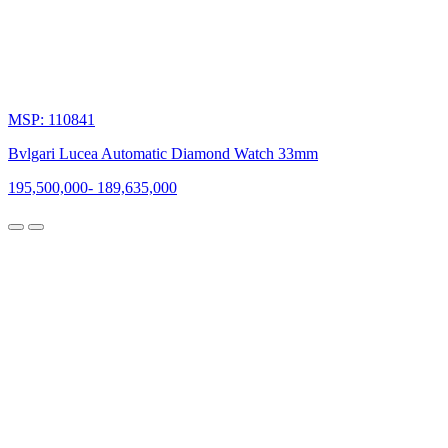
MSP: 110841
Bvlgari Lucea Automatic Diamond Watch 33mm
195,500,000
-
189,635,000