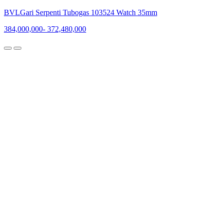
BVLGari Serpenti Tubogas 103524 Watch 35mm
384,000,000
-
372,480,000