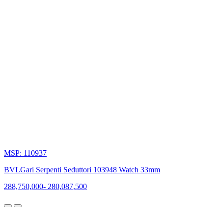
MSP: 110937
BVLGari Serpenti Seduttori 103948 Watch 33mm
288,750,000
-
280,087,500