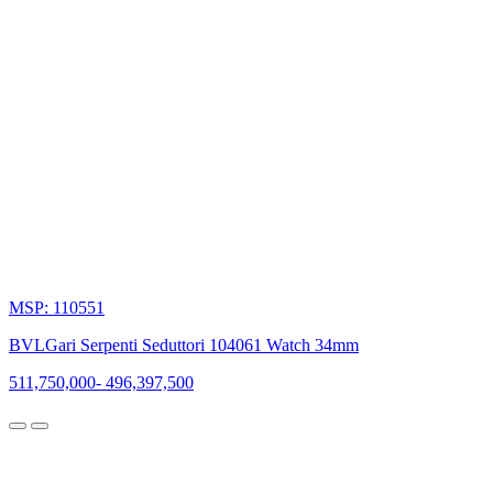
MSP: 110551
BVLGari Serpenti Seduttori 104061 Watch 34mm
511,750,000
-
496,397,500