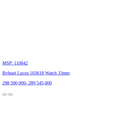
MSP: 110842
Bvlgari Lucea 103618 Watch 33mm
298,500,000
-
289,545,000