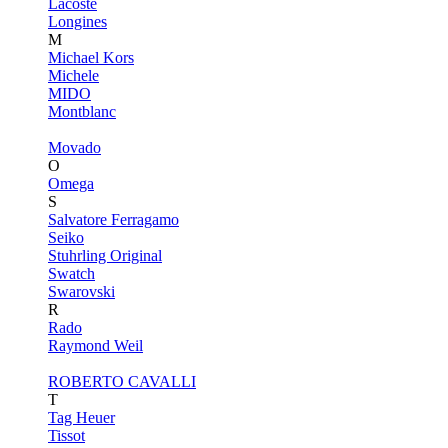
Lacoste
Longines
M
Michael Kors
Michele
MIDO
Montblanc
Movado
O
Omega
S
Salvatore Ferragamo
Seiko
Stuhrling Original
Swatch
Swarovski
R
Rado
Raymond Weil
ROBERTO CAVALLI
T
Tag Heuer
Tissot