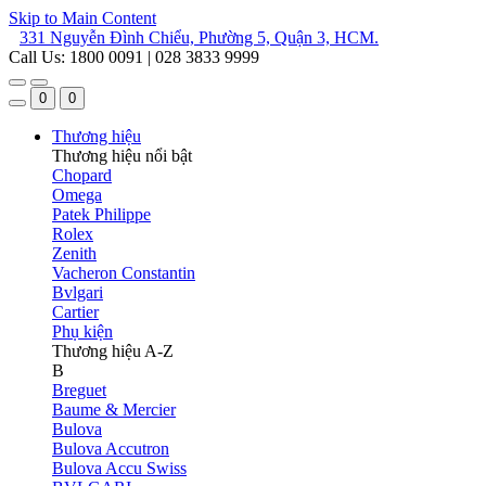
Skip to Main Content
331 Nguyễn Đình Chiểu, Phường 5, Quận 3, HCM.
Call Us: 1800 0091 | 028 3833 9999
0
0
Thương hiệu
Thương hiệu nổi bật
Chopard
Omega
Patek Philippe
Rolex
Zenith
Vacheron Constantin
Bvlgari
Cartier
Phụ kiện
Thương hiệu A-Z
B
Breguet
Baume & Mercier
Bulova
Bulova Accutron
Bulova Accu Swiss