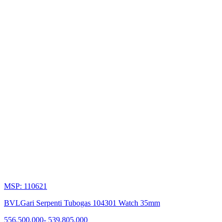
MSP: 110621
BVLGari Serpenti Tubogas 104301 Watch 35mm
556,500,000
-
539,805,000