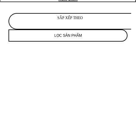
SẮP XẾP THEO
LỌC SẢN PHẨM