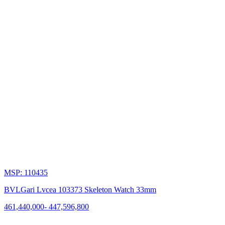
MSP: 110435
BVLGari Lvcea 103373 Skeleton Watch 33mm
461,440,000
-
447,596,800