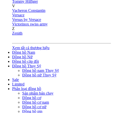
Tommy Hilfiger
V
Vacheron Constantin
Versace
Versus by Versace
Victorinox swiss army
Z
Zenith
Xem tất cả thương hiệu
Đồng hồ Nam
Đồng hồ Nữ
Đồng hồ cặp đôi
Đồng hồ Thụy Sỹ
Đồng hồ nam Thụy Sỹ
Đồng hồ nữ Thụy Sỹ
Sale
Limited
Phân loại đồng hồ
Sản phẩm bán chạy
Đồng hồ cơ
Đồng hồ cơ nam
Đồng hồ cơ nữ
Đồng hồ pin