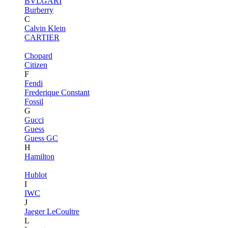
BVLGARI
Burberry
C
Calvin Klein
CARTIER
Chopard
Citizen
F
Fendi
Frederique Constant
Fossil
G
Gucci
Guess
Guess GC
H
Hamilton
Hublot
I
IWC
J
Jaeger LeCoultre
L