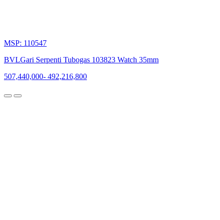
MSP: 110547
BVLGari Serpenti Tubogas 103823 Watch 35mm
507,440,000
-
492,216,800