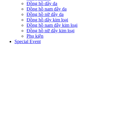
Đồng hồ dây da
Đồng hồ nam dây da
Đồng hồ nữ dây da
Đồng hồ dây kim loại
Đồng hồ nam dây kim loại
Đồng hồ nữ dây kim loại
Phụ kiện
Special Event