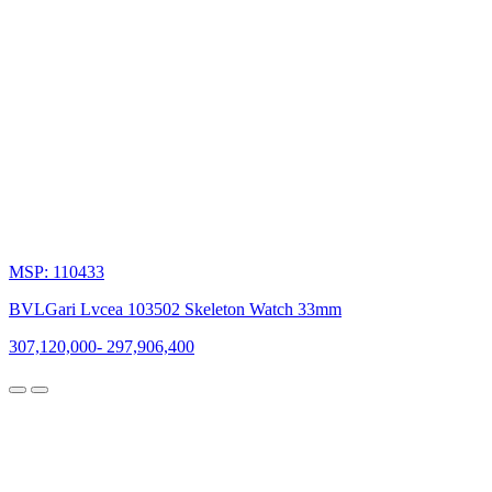
MSP: 110433
BVLGari Lvcea 103502 Skeleton Watch 33mm
307,120,000
-
297,906,400