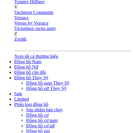
Tommy Hilfiger
V
Vacheron Constantin
Versace
Versus by Versace
Victorinox swiss army
Z
Zenith
Xem tất cả thương hiệu
Đồng hồ Nam
Đồng hồ Nữ
Đồng hồ cặp đôi
Đồng hồ Thụy Sỹ
Đồng hồ nam Thụy Sỹ
Đồng hồ nữ Thụy Sỹ
Sale
Limited
Phân loại đồng hồ
Sản phẩm bán chạy
Đồng hồ cơ
Đồng hồ cơ nam
Đồng hồ cơ nữ
Đồng hồ pin