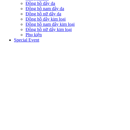
Đồng hồ dây da
Đồng hồ nam dây da
Đồng hồ nữ dây da
Đồng hồ dây kim loại
Đồng hồ nam dây kim loại
Đồng hồ nữ dây kim loại
Phụ kiện
Special Event