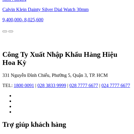
tiêu
dùng
Calvin Klein Dainty Silver Dial Watch 30mm
bởi
những
9,400,000
-
8,025,600
sản
phẩm
mang
đậm
dấu
ấn
Công Ty Xuất Nhập Khẩu Hàng Hiệu
của
Hoa Kỳ
thời
đại,
tối
331 Nguyễn Đình Chiểu, Phường 5, Quận 3, TP. HCM
giản
nhưng
TEL:
1800 0091
|
028 3833 9999
|
028 7777 6677
|
024 7777 6677
vẫn
thanh
lịch
và
sang
trọng.
Calvin
Trợ giúp khách hàng
Klein
nổi