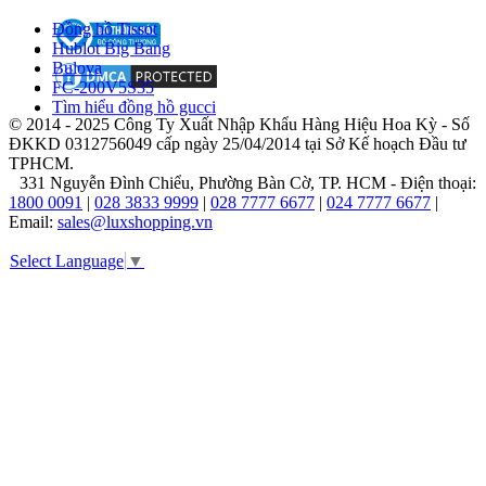
Đồng hồ Tissot
Hublot Big Bang
Calvin
Bulova
Klein:
FC-200V5S35
Tìm hiểu đồng hồ gucci
Lịch
© 2014 - 2025 Công Ty Xuất Nhập Khẩu Hàng Hiệu Hoa Kỳ - Số
sử
ĐKKD 0312756049 cấp ngày 25/04/2014 tại Sở Kế hoạch Đầu tư
TPHCM.
hình
331 Nguyễn Đình Chiểu, Phường Bàn Cờ, TP. HCM - Điện thoại:
thành
1800 0091
|
028 3833 9999
|
028 7777 6677
|
024 7777 6677
|
Email:
sales@luxshopping.vn
và
phát
Select Language
▼
triển
thương
hiệu
đồng
hồ
thời
thượng