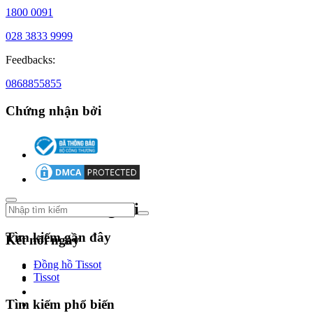
thắt
1800 0091
lưng,
nước
028 3833 9999
hoa,
Feedbacks:
đồ
nội
0868855855
thất
gia
Chứng nhận bởi
đình,
đồng
hồ
và
trang
sức.
Theo dõi chúng tôi
Tìm kiếm gần đây
Kết nối ngay
Đồng hồ Tissot
Tissot
Tìm kiếm phổ biến