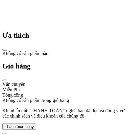
Năm
1942
-
Calvin
Klein
Ưa thích
được
sinh
ra
và
Không có sản phẩm nào.
lớn
lên
Giỏ hàng
tại
New
York,
Mỹ.
Vận chuyển
Mang
Miễn Phí
trong
Tổng cộng
mình
Không có sản phẩm trong giỏ hàng
dòng
máu
Khi nhấn nút "THANH TOÁN" nghĩa bạn đã đọc và đồng ý với
Do
các chính sách và điều khoản của chúng tôi.
Thái
gốc
Thanh toán ngay
Hungary