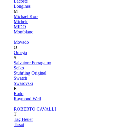
Lacoste
Longines
M
Michael Kors
Michele
MIDO
Montblanc
Movado
O
Omega
S
Salvatore Ferragamo
Seiko
Stuhrling Original
Swatch
Swarovski
R
Rado
Raymond Weil
ROBERTO CAVALLI
T
Tag Heuer
Tissot