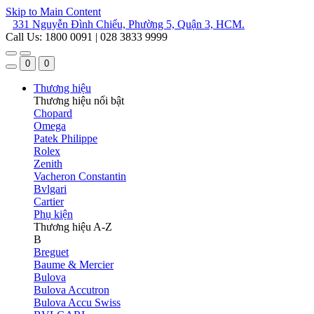
Skip to Main Content
331 Nguyễn Đình Chiểu, Phường 5, Quận 3, HCM.
Call Us: 1800 0091 | 028 3833 9999
0
0
Thương hiệu
Thương hiệu nổi bật
Chopard
Omega
Patek Philippe
Rolex
Zenith
Vacheron Constantin
Bvlgari
Cartier
Phụ kiện
Thương hiệu A-Z
B
Breguet
Baume & Mercier
Bulova
Bulova Accutron
Bulova Accu Swiss