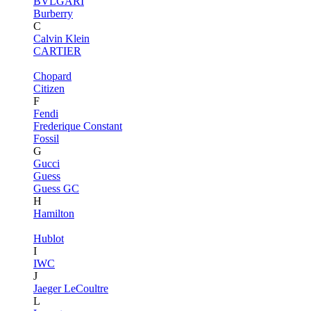
BVLGARI
Burberry
C
Calvin Klein
CARTIER
Chopard
Citizen
F
Fendi
Frederique Constant
Fossil
G
Gucci
Guess
Guess GC
H
Hamilton
Hublot
I
IWC
J
Jaeger LeCoultre
L