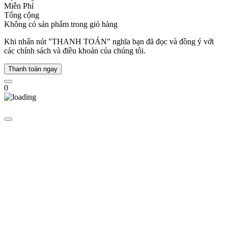
Miễn Phí
khi
Tổng cộng
Calvin
Không có sản phẩm trong giỏ hàng
Klein
sớm
Khi nhấn nút "THANH TOÁN" nghĩa bạn đã đọc và đồng ý với
trở
các chính sách và điều khoản của chúng tôi.
thành
một
Thanh toán ngay
trong
những
0
biểu
tượng
thời
trang
hiện
đại
được
nhiều
tín
đồ
yêu
cái
đẹp
lựa
chọn
vì