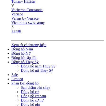
Tommy Hilfiger
V
Vacheron Constantin
Versace
Versus by Versace
Victorinox swiss army
Z
Zenith
Xem tất cả thương hiệu
Đồng hồ Nam
Đồng hồ Nữ
Đồng hồ cặp đôi
Đồng hồ Thụy Sỹ
Đồng hồ nam Thụy Sỹ
Đồng hồ nữ Thụy Sỹ
Sale
Limited
Phân loại đồng hồ
Sản phẩm bán chạy
Đồng hồ cơ
Đồng hồ cơ nam
Đồng hồ cơ nữ
Đồng hồ pin