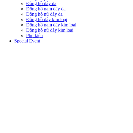
Đồng hồ dây da
Đồng hồ nam dây da
Đồng hồ nữ dây da
Đồng hồ dây kim loại
Đồng hồ nam dây kim loại
Đồng hồ nữ dây kim loại
Phụ kiện
Special Event