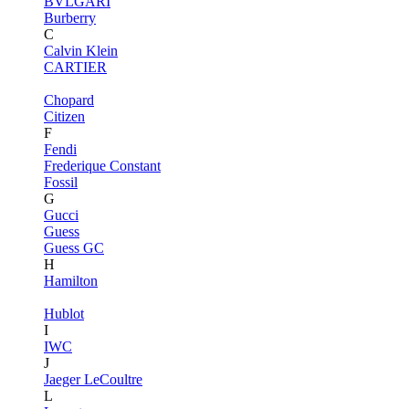
BVLGARI
Burberry
C
Calvin Klein
CARTIER
Chopard
Citizen
F
Fendi
Frederique Constant
Fossil
G
Gucci
Guess
Guess GC
H
Hamilton
Hublot
I
IWC
J
Jaeger LeCoultre
L