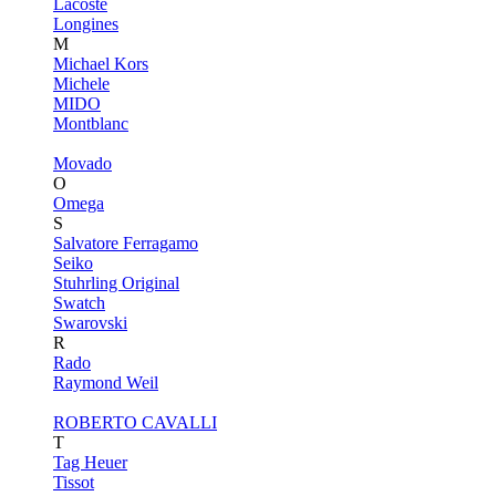
Lacoste
Longines
M
Michael Kors
Michele
MIDO
Montblanc
Movado
O
Omega
S
Salvatore Ferragamo
Seiko
Stuhrling Original
Swatch
Swarovski
R
Rado
Raymond Weil
ROBERTO CAVALLI
T
Tag Heuer
Tissot