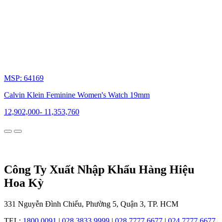
cùng
việc
được
phát
triển
tại
kinh
đô
thời
MSP: 64169
trang
Calvin Klein Feminine Women's Watch 19mm
Mỹ,
Calvin
12,902,000
-
11,353,760
Klein
vốn
đã
sớm
bộc
lộ
năng
Công Ty Xuất Nhập Khẩu Hàng Hiệu
khiếu
Hoa Kỳ
với
ngành
thời
331 Nguyễn Đình Chiểu, Phường 5, Quận 3, TP. HCM
trang
và
TEL:
1800 0091
|
028 3833 9999
|
028 7777 6677
|
024 7777 6677