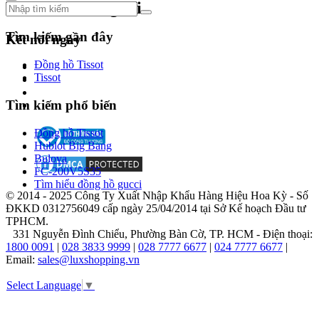
Theo dõi chúng tôi
1968,
tức
vừa
Tìm kiếm gần đây
Kết nối ngay
tròn
26
Đồng hồ Tissot
tuổi,
Tissot
chàng
thanh
Tìm kiếm phổ biến
niên
với
Đồng hồ Tissot
hoài
Hublot Big Bang
bão
Bulova
lớn
FC-200V5S35
đã
Tìm hiểu đồng hồ gucci
cùng
© 2014 - 2025 Công Ty Xuất Nhập Khẩu Hàng Hiệu Hoa Kỳ - Số
người
ĐKKD 0312756049 cấp ngày 25/04/2014 tại Sở Kế hoạch Đầu tư
bạn
TPHCM.
Barry
331 Nguyễn Đình Chiểu, Phường Bàn Cờ, TP. HCM - Điện thoại:
Schwartz
1800 0091
|
028 3833 9999
|
028 7777 6677
|
024 7777 6677
|
chính
Email:
sales@luxshopping.vn
thức
thành
Select Language
▼
lập
công
ty