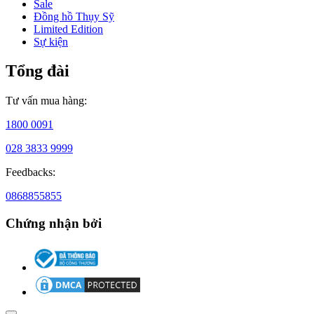
Sale
viện
Đồng hồ Thụy Sỹ
Công
Limited Edition
nghệ
Sự kiện
Thời
trang
Tổng đài
tại
New
York.
Tư vấn mua hàng:
1800 0091
028 3833 9999
Feedbacks:
0868855855
Chứng nhận bởi
Năm