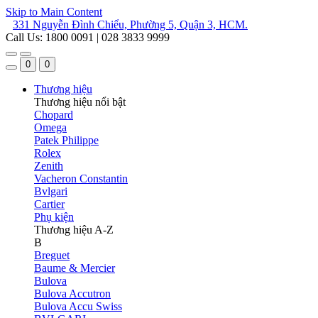
Skip to Main Content
331 Nguyễn Đình Chiểu, Phường 5, Quận 3, HCM.
Call Us: 1800 0091 | 028 3833 9999
0
0
Thương hiệu
Thương hiệu nổi bật
Chopard
Omega
Patek Philippe
Rolex
Zenith
Vacheron Constantin
Bvlgari
Cartier
Phụ kiện
Thương hiệu A-Z
B
Breguet
Baume & Mercier
Bulova
Bulova Accutron
Bulova Accu Swiss