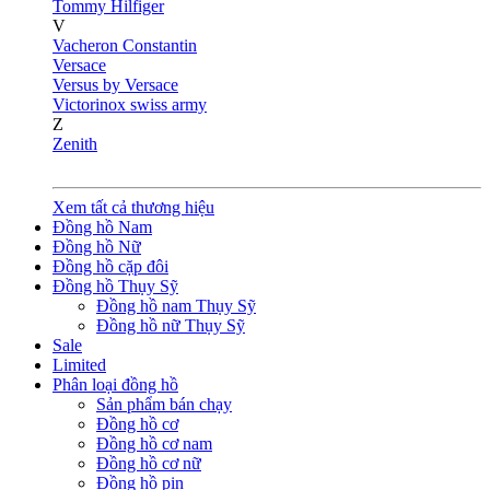
Tommy Hilfiger
V
Vacheron Constantin
Versace
Versus by Versace
Victorinox swiss army
Z
Zenith
Xem tất cả thương hiệu
Đồng hồ Nam
Đồng hồ Nữ
Đồng hồ cặp đôi
Đồng hồ Thụy Sỹ
Đồng hồ nam Thụy Sỹ
Đồng hồ nữ Thụy Sỹ
Sale
Limited
Phân loại đồng hồ
Sản phẩm bán chạy
Đồng hồ cơ
Đồng hồ cơ nam
Đồng hồ cơ nữ
Đồng hồ pin