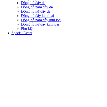
Đồng hồ dây da
Đồng hồ nam dây da
Đồng hồ nữ dây da
Đồng hồ dây kim loại
Đồng hồ nam dây kim loại
Đồng hồ nữ dây kim loại
Phụ kiện
Special Event