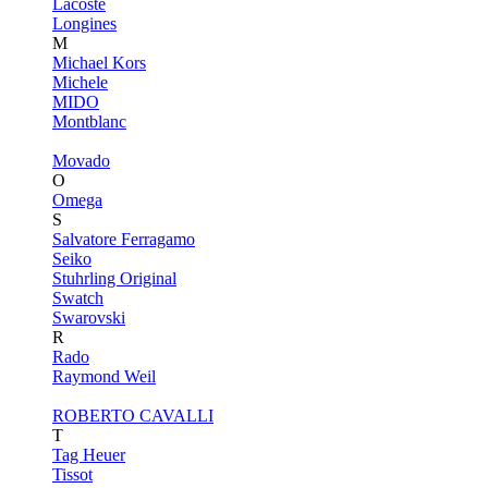
Lacoste
Longines
M
Michael Kors
Michele
MIDO
Montblanc
Movado
O
Omega
S
Salvatore Ferragamo
Seiko
Stuhrling Original
Swatch
Swarovski
R
Rado
Raymond Weil
ROBERTO CAVALLI
T
Tag Heuer
Tissot