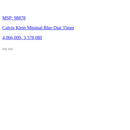
viện
Công
nghệ
MSP: 98878
Thời
trang
Calvin Klein Minimal Blue Dial 35mm
tại
New
4,066,000
-
3,578,080
York.
Năm