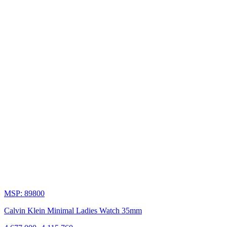
đồng
hồ
Thụy
Sĩ
chất
lượng
cao.
MSP: 89800
Calvin Klein Minimal Ladies Watch 35mm