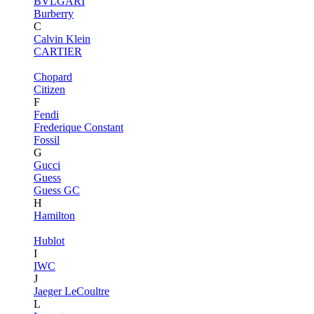
BVLGARI
Burberry
C
Calvin Klein
CARTIER
Chopard
Citizen
F
Fendi
Frederique Constant
Fossil
G
Gucci
Guess
Guess GC
H
Hamilton
Hublot
I
IWC
J
Jaeger LeCoultre
L