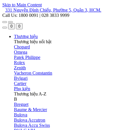
Skip to Main Content
331 Nguyễn Đình Chiểu, Phường 5, Quận 3, HCM.
Call Us: 1800 0091 | 028 3833 9999
0
0
Thương hiệu
Thương hiệu nổi bật
Chopard
Omega
Patek Philippe
Rolex
Zenith
Vacheron Constantin
Bvlgari
Cartier
Phụ kiện
Thương hiệu A-Z
B
Breguet
Baume & Mercier
Bulova
Bulova Accutron
Bulova Accu Swiss