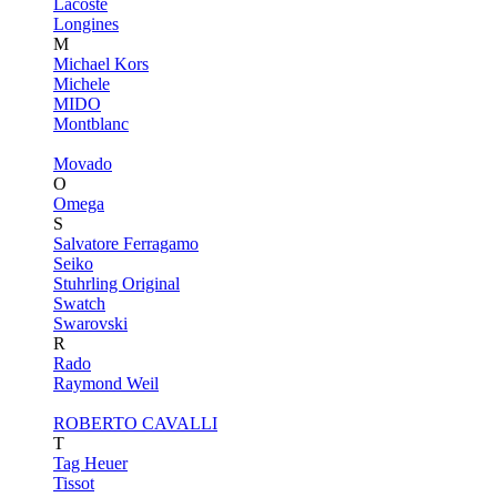
Lacoste
Longines
M
Michael Kors
Michele
MIDO
Montblanc
Movado
O
Omega
S
Salvatore Ferragamo
Seiko
Stuhrling Original
Swatch
Swarovski
R
Rado
Raymond Weil
ROBERTO CAVALLI
T
Tag Heuer
Tissot