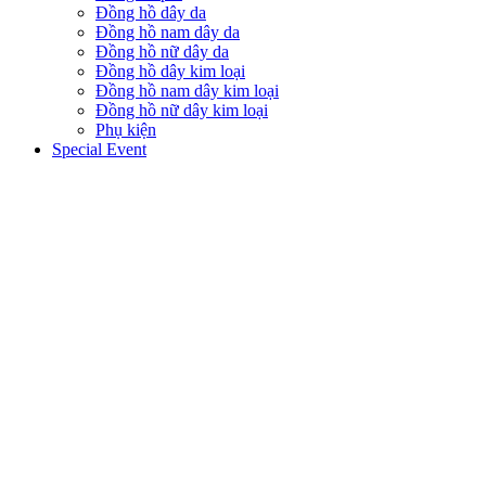
Đồng hồ dây da
Đồng hồ nam dây da
Đồng hồ nữ dây da
Đồng hồ dây kim loại
Đồng hồ nam dây kim loại
Đồng hồ nữ dây kim loại
Phụ kiện
Special Event