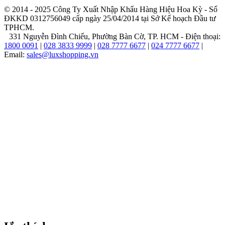
cùng
© 2014 - 2025 Công Ty Xuất Nhập Khẩu Hàng Hiệu Hoa Kỳ - Số
việc
ĐKKD 0312756049 cấp ngày 25/04/2014 tại Sở Kế hoạch Đầu tư
được
TPHCM.
phát
331 Nguyễn Đình Chiểu, Phường Bàn Cờ, TP. HCM - Điện thoại:
triển
1800 0091
|
028 3833 9999
|
028 7777 6677
|
024 7777 6677
|
tại
Email:
sales@luxshopping.vn
kinh
đô
thời
trang
Mỹ,
Calvin
Klein
vốn
đã
sớm
bộc
lộ
năng
khiếu
với
ngành
thời
trang
và