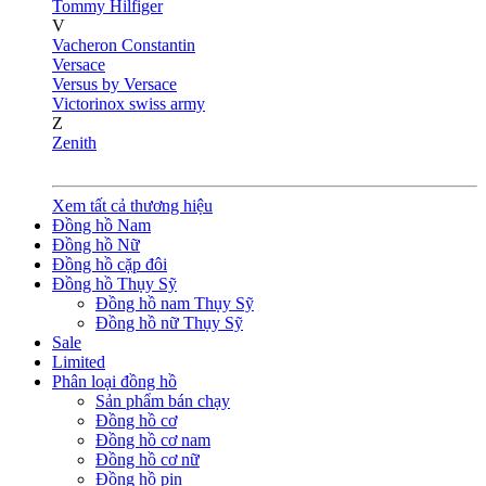
Tommy Hilfiger
V
Vacheron Constantin
Versace
Versus by Versace
Victorinox swiss army
Z
Zenith
Xem tất cả thương hiệu
Đồng hồ Nam
Đồng hồ Nữ
Đồng hồ cặp đôi
Đồng hồ Thụy Sỹ
Đồng hồ nam Thụy Sỹ
Đồng hồ nữ Thụy Sỹ
Sale
Limited
Phân loại đồng hồ
Sản phẩm bán chạy
Đồng hồ cơ
Đồng hồ cơ nam
Đồng hồ cơ nữ
Đồng hồ pin