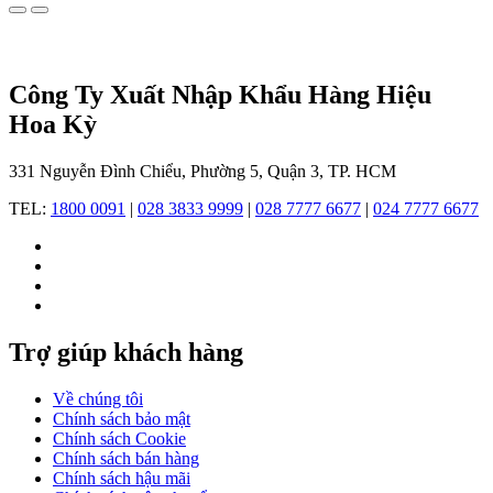
thắt
lưng,
nước
hoa,
Công Ty Xuất Nhập Khẩu Hàng Hiệu
đồ
nội
Hoa Kỳ
thất
gia
331 Nguyễn Đình Chiểu, Phường 5, Quận 3, TP. HCM
đình,
đồng
TEL:
1800 0091
|
028 3833 9999
|
028 7777 6677
|
024 7777 6677
hồ
và
trang
sức.
Trợ giúp khách hàng
Về chúng tôi
Chính sách bảo mật
Chính sách Cookie
Chính sách bán hàng
Chính sách hậu mãi