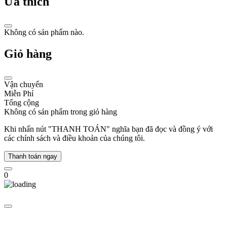
Ưa thích
nghệ
thuật.
Với
Không có sản phẩm nào.
đam
mê
Giỏ hàng
từ
thuở
xuân
thời,
Vận chuyển
ông
Miễn Phí
đã
Tổng cộng
trực
Không có sản phẩm trong giỏ hàng
tiếp
dấn
Khi nhấn nút "THANH TOÁN" nghĩa bạn đã đọc và đồng ý với
thân
các chính sách và điều khoản của chúng tôi.
vào
ngành
Thanh toán ngay
thời
trang
0
ngay
sau
khi
tốt
nghiệp
Học