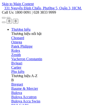
Skip to Main Content
331 Nguyễn Đình Chiểu, Phường 5, Quận 3, HCM.
Call Us: 1800 0091 | 028 3833 9999
0
0
Thương hiệu
Thương hiệu nổi bật
Chopard
Omega
Patek Philippe
Rolex
Zenith
Vacheron Constantin
Bvlgari
Cartier
Phụ kiện
Thương hiệu A-Z
B
Breguet
Baume & Mercier
Bulova
Bulova Accutron
Bulova Accu Swiss