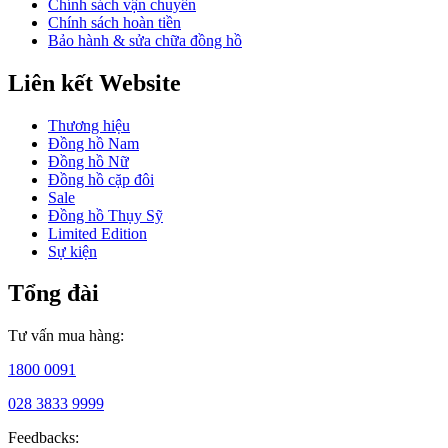
Chính sách vận chuyển
Chính sách hoàn tiền
Bảo hành & sửa chữa đồng hồ
Calvin
Klein:
Liên kết Website
Lịch
Thương hiệu
sử
Đồng hồ Nam
hình
Đồng hồ Nữ
Đồng hồ cặp đôi
thành
Sale
và
Đồng hồ Thụy Sỹ
Limited Edition
phát
Sự kiện
triển
Tổng đài
thương
hiệu
Tư vấn mua hàng:
đồng
1800 0091
hồ
thời
028 3833 9999
thượng
Feedbacks: