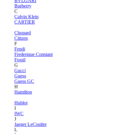
BVLGARI
Burberry
C
Calvin Klein
CARTIER
Chopard
Citizen
F
Fendi
Frederique Constant
Fossil
G
Gucci
Guess
Guess GC
H
Hamilton
Hublot
I
IWC
J
Jaeger LeCoultre
L