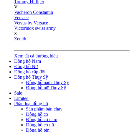
Tommy Hilfiger
V
Vacheron Constantin
Versace
Versus by Versace
Victorinox swiss army
Z
Zenith
Xem tất cả thương hiệu
Đồng hồ Nam
Đồng hồ Nữ
Đồng hồ cặp đôi
Đồng hồ Thụy Sỹ
Đồng hồ nam Thụy Sỹ
Đồng hồ nữ Thụy Sỹ
Sale
Limited
Phân loại đồng hồ
Sản phẩm bán chạy
Đồng hồ cơ
Đồng hồ cơ nam
Đồng hồ cơ nữ
Đồng hồ pin