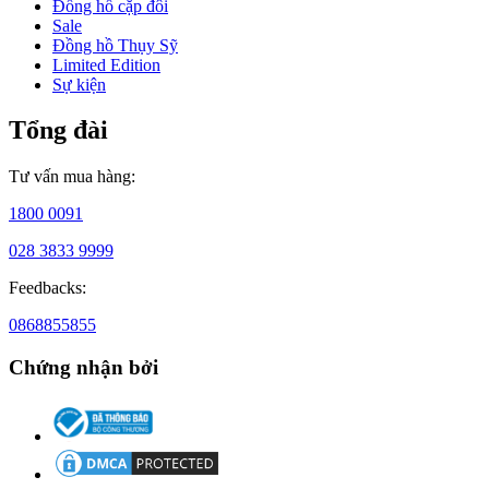
Đồng hồ cặp đôi
Lịch
Sale
Đồng hồ Thụy Sỹ
sử
Limited Edition
đồng
Sự kiện
hồ
Tổng đài
Citizen:
Hơn
Tư vấn mua hàng:
một
1800 0091
thế
028 3833 9999
kỷ
khám
Feedbacks:
phá
0868855855
và
Chứng nhận bởi
đổi
mới
Hành
trình