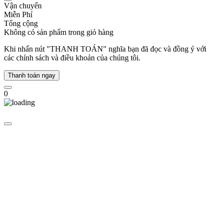
chiếc
Vận chuyển
đồng
Miễn Phí
hồ
Tổng cộng
chất
Không có sản phẩm trong giỏ hàng
lượng
cao
Khi nhấn nút "THANH TOÁN" nghĩa bạn đã đọc và đồng ý với
cho
các chính sách và điều khoản của chúng tôi.
thị
trường
Thanh toán ngay
nội
địa
0
Nhật
Bản.
Năm
1924,
một
sự
kiện
quan
trọng
đã
định
hình
tên