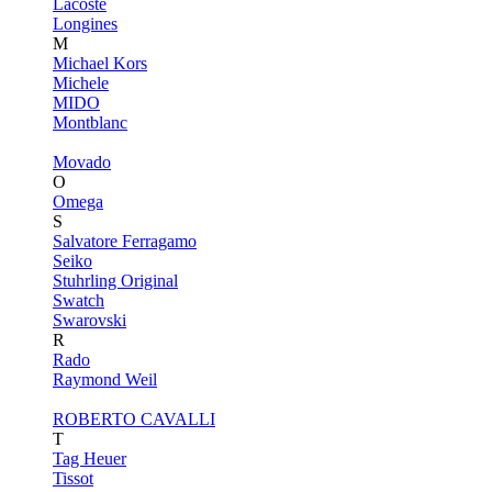
Lacoste
Longines
M
Michael Kors
Michele
MIDO
Montblanc
Movado
O
Omega
S
Salvatore Ferragamo
Seiko
Stuhrling Original
Swatch
Swarovski
R
Rado
Raymond Weil
ROBERTO CAVALLI
T
Tag Heuer
Tissot