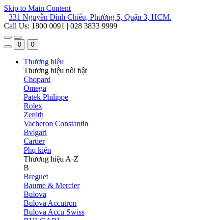
Skip to Main Content
331 Nguyễn Đình Chiểu, Phường 5, Quận 3, HCM.
Call Us: 1800 0091 | 028 3833 9999
0
0
Thương hiệu
Thương hiệu nổi bật
Chopard
Omega
Patek Philippe
Rolex
Zenith
Vacheron Constantin
Bvlgari
Cartier
Phụ kiện
Thương hiệu A-Z
B
Breguet
Baume & Mercier
Bulova
Bulova Accutron
Bulova Accu Swiss