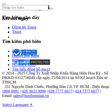
của
Citizen
Theo dõi chúng tôi
bắt
đầu
Tìm kiếm gần đây
Kết nối ngay
từ
năm
Đồng hồ Tissot
1918,
Tissot
khi
Kamekichi
Tìm kiếm phổ biến
Yamazaki
–
một
Đồng hồ Tissot
doanh
Hublot Big Bang
nhân
Bulova
có
FC-200V5S35
tầm
Tìm hiểu đồng hồ gucci
nhìn
© 2014 - 2025 Công Ty Xuất Nhập Khẩu Hàng Hiệu Hoa Kỳ - Số
–
ĐKKD 0312756049 cấp ngày 25/04/2014 tại Sở Kế hoạch Đầu tư
thành
TPHCM.
lập
331 Nguyễn Đình Chiểu, Phường Bàn Cờ, TP. HCM - Điện thoại:
Viện
1800 0091
|
028 3833 9999
|
028 7777 6677
|
024 7777 6677
|
nghiên
Email:
sales@luxshopping.vn
cứu
đồng
Select Language
▼
hồ