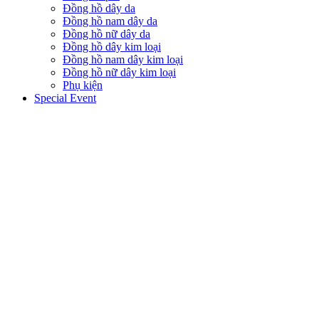
Đồng hồ dây da
Đồng hồ nam dây da
Đồng hồ nữ dây da
Đồng hồ dây kim loại
Đồng hồ nam dây kim loại
Đồng hồ nữ dây kim loại
Phụ kiện
Special Event