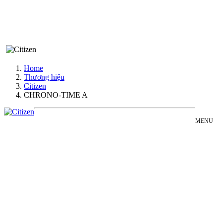
Home
Thương hiệu
Citizen
CHRONO-TIME A
MENU
CITIZEN
Đồng Hồ Nam
CHRONO-
Đồng Hồ Nữ
TIME
Sản Phẩm Bán Chạy
A
Sản Phẩm Mới
COLLECTION
Bài Viết