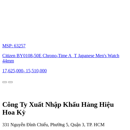
của
sự
tin
cậy,
phong
cách
và
đẳng
cấp.
MSP: 63257
Với
Citizen BY0108-50E Chrono-Time A_T Japanese Men's Watch
sự
44mm
đa
dạng
17,625,000
-
15,510,000
trong
các
bộ
sưu
tập,
từ
những
Công Ty Xuất Nhập Khẩu Hàng Hiệu
mẫu
Hoa Kỳ
cơ
học
truyền
331 Nguyễn Đình Chiểu, Phường 5, Quận 3, TP. HCM
thống