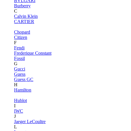
BVLGARI
Burberry
C
Calvin Klein
CARTIER
Chopard
Citizen
F
Fendi
Frederique Constant
Fossil
G
Gucci
Guess
Guess GC
H
Hamilton
Hublot
I
IWC
J
Jaeger LeCoultre
L