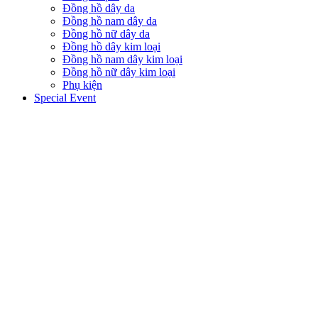
Đồng hồ dây da
Đồng hồ nam dây da
Đồng hồ nữ dây da
Đồng hồ dây kim loại
Đồng hồ nam dây kim loại
Đồng hồ nữ dây kim loại
Phụ kiện
Special Event