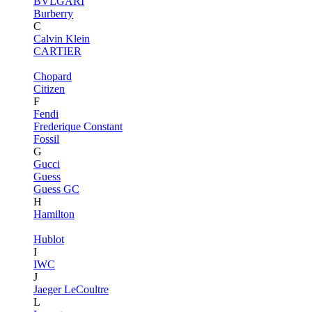
BVLGARI
Burberry
C
Calvin Klein
CARTIER
Chopard
Citizen
F
Fendi
Frederique Constant
Fossil
G
Gucci
Guess
Guess GC
H
Hamilton
Hublot
I
IWC
J
Jaeger LeCoultre
L