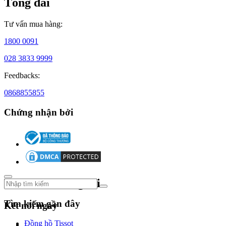
Tổng đài
học
về
kỹ
Tư vấn mua hàng:
thuật
chế
1800 0091
tác
tại
028 3833 9999
Thụy
Sĩ
Feedbacks:
và
Mỹ.
0868855855
Mục
tiêu
Chứng nhận bởi
ban
đầu
của
ông
là
tạo
ra
Theo dõi chúng tôi
những
chiếc
đồng
Tìm kiếm gần đây
Kết nối ngay
hồ
chất
Đồng hồ Tissot