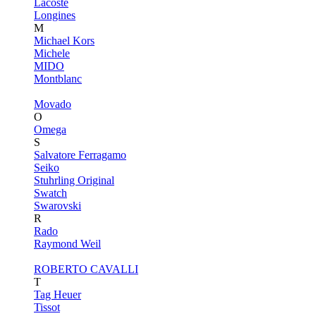
Lacoste
Longines
M
Michael Kors
Michele
MIDO
Montblanc
Movado
O
Omega
S
Salvatore Ferragamo
Seiko
Stuhrling Original
Swatch
Swarovski
R
Rado
Raymond Weil
ROBERTO CAVALLI
T
Tag Heuer
Tissot