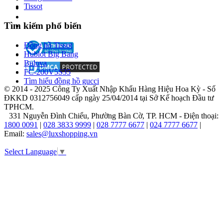
lượng
Tissot
cao
cho
Tìm kiếm phổ biến
thị
trường
Đồng hồ Tissot
nội
Hublot Big Bang
địa
Bulova
Nhật
FC-200V5S35
Bản.
Tìm hiểu đồng hồ gucci
© 2014 - 2025 Công Ty Xuất Nhập Khẩu Hàng Hiệu Hoa Kỳ - Số
Năm
ĐKKD 0312756049 cấp ngày 25/04/2014 tại Sở Kế hoạch Đầu tư
1924,
TPHCM.
một
331 Nguyễn Đình Chiểu, Phường Bàn Cờ, TP. HCM - Điện thoại:
sự
1800 0091
|
028 3833 9999
|
028 7777 6677
|
024 7777 6677
|
kiện
Email:
sales@luxshopping.vn
quan
trọng
Select Language
▼
đã
định
hình
tên
tuổi
của
thương
hiệu.