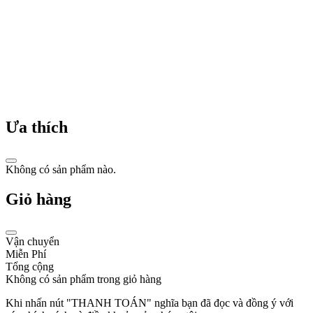
Thị
trưởng
Tokyo,
Shimpei
Goto,
đã
đề
xuất
tên
gọi
Ưa thích
"Citizen"
(nghĩa
là
"công
Không có sản phẩm nào.
dân"),
với
Giỏ hàng
mong
muốn
những
Vận chuyển
chiếc
Miễn Phí
đồng
Tổng cộng
hồ
Không có sản phẩm trong giỏ hàng
này
trở
Khi nhấn nút "THANH TOÁN" nghĩa bạn đã đọc và đồng ý với
nên