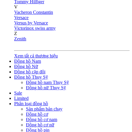
Tommy Hilfiger
V
Vacheron Constantin
Versace
Versus by Versace
Victorinox swiss army
Z
Zenith
Xem tất cả thương hiệu
Đồng hồ Nam
Đồng hồ Nữ
Đồng hồ cặp đôi
Đồng hồ Thụy Sỹ
Đồng hồ nam Thụy Sỹ
Đồng hồ nữ Thụy Sỹ
Sale
Limited
Phân loại đồng hồ
Sản phẩm bán chạy
Đồng hồ cơ
Đồng hồ cơ nam
Đồng hồ cơ nữ
Đồng hồ pin