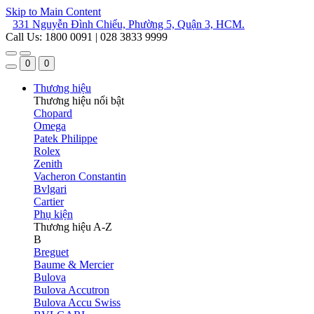
Skip to Main Content
331 Nguyễn Đình Chiểu, Phường 5, Quận 3, HCM.
Call Us: 1800 0091 | 028 3833 9999
0
0
Thương hiệu
Thương hiệu nổi bật
Chopard
Omega
Patek Philippe
Rolex
Zenith
Vacheron Constantin
Bvlgari
Cartier
Phụ kiện
Thương hiệu A-Z
B
Breguet
Baume & Mercier
Bulova
Bulova Accutron
Bulova Accu Swiss