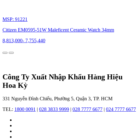
đồng
hồ
Citizen:
MSP: 91221
Hơn
Citizen EM0595-51W Maleficent Ceramic Watch 34mm
một
8,813,000
-
7,755,440
thế
kỷ
khám
phá
và
Công Ty Xuất Nhập Khẩu Hàng Hiệu
đổi
Hoa Kỳ
mới
331 Nguyễn Đình Chiểu, Phường 5, Quận 3, TP. HCM
Hành
TEL:
1800 0091
|
028 3833 9999
|
028 7777 6677
|
024 7777 6677
trình
của
Citizen
bắt
đầu