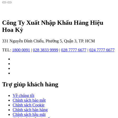
Kể
từ
mẫu
đồng
hồ
Công Ty Xuất Nhập Khẩu Hàng Hiệu
đầu
Hoa Kỳ
tiên
ra
mắt
331 Nguyễn Đình Chiểu, Phường 5, Quận 3, TP. HCM
năm
1924,
TEL:
1800 0091
|
028 3833 9999
|
028 7777 6677
|
024 7777 6677
Citizen
đã
ghi
dấu
ấn
mạnh
mẽ
Trợ giúp khách hàng
bằng
sự
Về chúng tôi
kết
Chính sách bảo mật
hợp
Chính sách Cookie
hoàn
Chính sách bán hàng
hảo
Chính sách hậu mãi
giữa