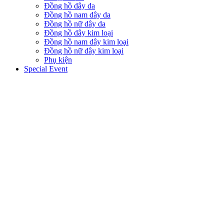
Đồng hồ dây da
Đồng hồ nam dây da
Đồng hồ nữ dây da
Đồng hồ dây kim loại
Đồng hồ nam dây kim loại
Đồng hồ nữ dây kim loại
Phụ kiện
Special Event