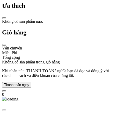
dòng
Ưa thích
Eco-
Drive
đột
Không có sản phẩm nào.
phá,
Citizen
Giỏ hàng
đã
chứng
minh
vị
Vận chuyển
thế
Miễn Phí
vững
Tổng cộng
chắc
Không có sản phẩm trong giỏ hàng
của
mình
Khi nhấn nút "THANH TOÁN" nghĩa bạn đã đọc và đồng ý với
trong
các chính sách và điều khoản của chúng tôi.
lòng
những
Thanh toán ngay
người
yêu
0
đồng
hồ.
Lịch