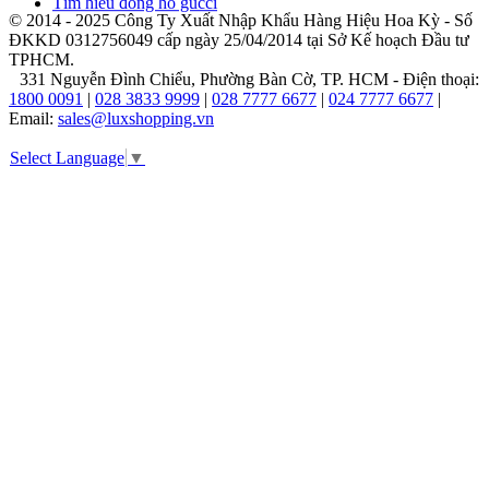
Tìm hiểu đồng hồ gucci
tin
© 2014 - 2025 Công Ty Xuất Nhập Khẩu Hàng Hiệu Hoa Kỳ - Số
cậy,
ĐKKD 0312756049 cấp ngày 25/04/2014 tại Sở Kế hoạch Đầu tư
phong
TPHCM.
cách
331 Nguyễn Đình Chiểu, Phường Bàn Cờ, TP. HCM - Điện thoại:
và
1800 0091
|
028 3833 9999
|
028 7777 6677
|
024 7777 6677
|
đẳng
Email:
sales@luxshopping.vn
cấp.
Với
Select Language
▼
sự
đa
dạng
trong
các
bộ
sưu
tập,
từ
những
mẫu
cơ
học
truyền
thống
đến
các