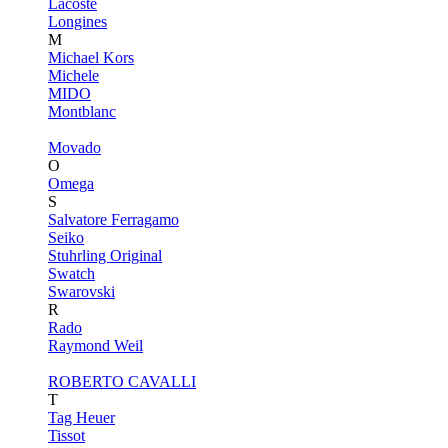
Lacoste
Longines
M
Michael Kors
Michele
MIDO
Montblanc
Movado
O
Omega
S
Salvatore Ferragamo
Seiko
Stuhrling Original
Swatch
Swarovski
R
Rado
Raymond Weil
ROBERTO CAVALLI
T
Tag Heuer
Tissot