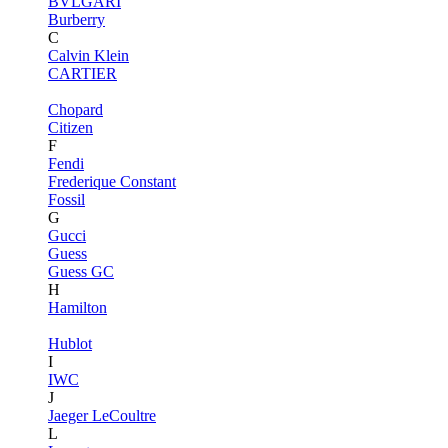
BVLGARI
Burberry
C
Calvin Klein
CARTIER
Chopard
Citizen
F
Fendi
Frederique Constant
Fossil
G
Gucci
Guess
Guess GC
H
Hamilton
Hublot
I
IWC
J
Jaeger LeCoultre
L