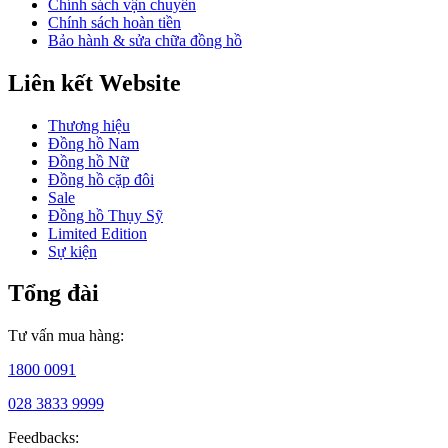
Chính sách vận chuyển
công
Chính sách hoàn tiền
nghệ
Bảo hành & sửa chữa đồng hồ
tiên
tiến
Liên kết Website
và
thiết
kế
Thương hiệu
tinh
Đồng hồ Nam
tế.
Đồng hồ Nữ
Đồng hồ cặp đôi
Sale
Đồng hồ Thụy Sỹ
Limited Edition
Sự kiện
Tổng đài
Hơn
một
thế
Tư vấn mua hàng:
kỷ
hình
1800 0091
thành
và
028 3833 9999
phát
Feedbacks:
triển,