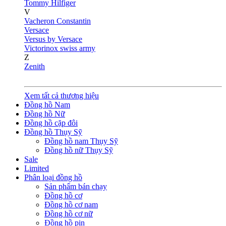
Tommy Hilfiger
V
Vacheron Constantin
Versace
Versus by Versace
Victorinox swiss army
Z
Zenith
Xem tất cả thương hiệu
Đồng hồ Nam
Đồng hồ Nữ
Đồng hồ cặp đôi
Đồng hồ Thụy Sỹ
Đồng hồ nam Thụy Sỹ
Đồng hồ nữ Thụy Sỹ
Sale
Limited
Phân loại đồng hồ
Sản phẩm bán chạy
Đồng hồ cơ
Đồng hồ cơ nam
Đồng hồ cơ nữ
Đồng hồ pin