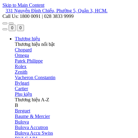
Skip to Main Content
331 Nguyễn Đình Chiểu, Phường 5, Quận 3, HCM.
Call Us: 1800 0091 | 028 3833 9999
0
0
Thương hiệu
Thương hiệu nổi bật
Chopard
Omega
Patek Philippe
Rolex
Zenith
Vacheron Constantin
Bvlgari
Cartier
Phụ kiện
Thương hiệu A-Z
B
Breguet
Baume & Mercier
Bulova
Bulova Accutron
Bulova Accu Swiss