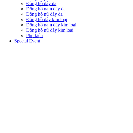
Đồng hồ dây da
Đồng hồ nam dây da
Đồng hồ nữ dây da
Đồng hồ dây kim loại
Đồng hồ nam dây kim loại
Đồng hồ nữ dây kim loại
Phụ kiện
Special Event