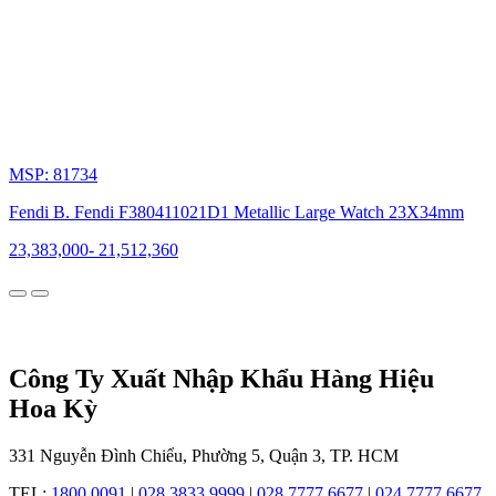
và
chất
lượng
vượt
trội
đã
giúp
Fendi
dễ
MSP: 81734
dàng
nhận
Fendi B. Fendi F380411021D1 Metallic Large Watch 23X34mm
diện
và
23,383,000
-
21,512,360
ngưỡng
mộ.
Công Ty Xuất Nhập Khẩu Hàng Hiệu
Hoa Kỳ
Đồng
hồ
Fendi
331 Nguyễn Đình Chiểu, Phường 5, Quận 3, TP. HCM
không
chỉ
TEL:
1800 0091
|
028 3833 9999
|
028 7777 6677
|
024 7777 6677