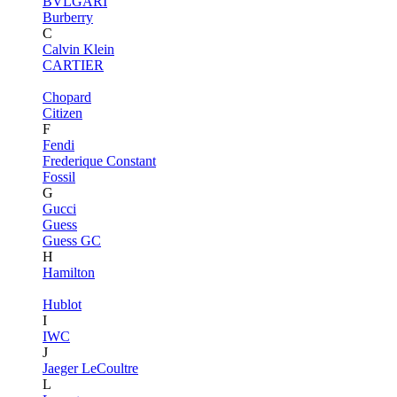
BVLGARI
Burberry
C
Calvin Klein
CARTIER
Chopard
Citizen
F
Fendi
Frederique Constant
Fossil
G
Gucci
Guess
Guess GC
H
Hamilton
Hublot
I
IWC
J
Jaeger LeCoultre
L