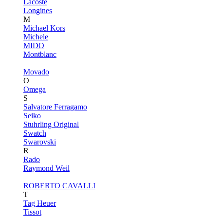
Lacoste
Longines
M
Michael Kors
Michele
MIDO
Montblanc
Movado
O
Omega
S
Salvatore Ferragamo
Seiko
Stuhrling Original
Swatch
Swarovski
R
Rado
Raymond Weil
ROBERTO CAVALLI
T
Tag Heuer
Tissot