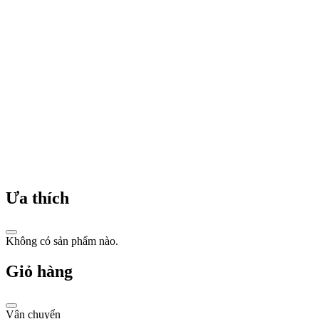
nghiệm
thời
trang
đẳng
cấp
và
độc
đáo.
Ưa thích
Không
dừng
Không có sản phẩm nào.
lại
ở
Giỏ hàng
đó,
Fendi
còn
Vận chuyển
nổi