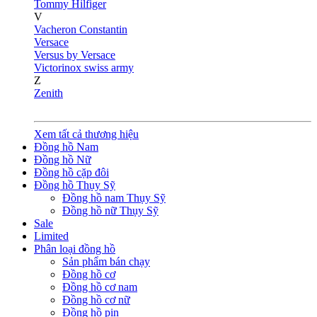
Tommy Hilfiger
V
Vacheron Constantin
Versace
Versus by Versace
Victorinox swiss army
Z
Zenith
Xem tất cả thương hiệu
Đồng hồ Nam
Đồng hồ Nữ
Đồng hồ cặp đôi
Đồng hồ Thụy Sỹ
Đồng hồ nam Thụy Sỹ
Đồng hồ nữ Thụy Sỹ
Sale
Limited
Phân loại đồng hồ
Sản phẩm bán chạy
Đồng hồ cơ
Đồng hồ cơ nam
Đồng hồ cơ nữ
Đồng hồ pin