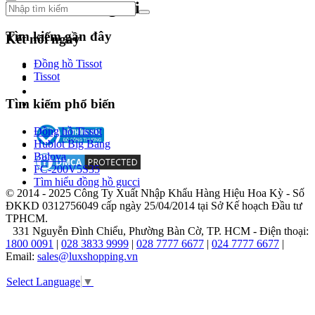
Theo dõi chúng tôi
phong
cách
riêng.
Tìm kiếm gần đây
Kết nối ngay
Từ
những
Đồng hồ Tissot
thiết
Tissot
kế
cổ
Tìm kiếm phổ biến
điển
đến
Đồng hồ Tissot
những
Hublot Big Bang
mẫu
Bulova
đồng
FC-200V5S35
hồ
Tìm hiểu đồng hồ gucci
hiện
© 2014 - 2025 Công Ty Xuất Nhập Khẩu Hàng Hiệu Hoa Kỳ - Số
đại,
ĐKKD 0312756049 cấp ngày 25/04/2014 tại Sở Kế hoạch Đầu tư
Fendi
TPHCM.
luôn
331 Nguyễn Đình Chiểu, Phường Bàn Cờ, TP. HCM - Điện thoại:
mang
1800 0091
|
028 3833 9999
|
028 7777 6677
|
024 7777 6677
|
đến
Email:
sales@luxshopping.vn
cho
người
Select Language
▼
dùng
những
trải