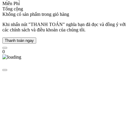
Miễn Phí
tiếng
Tổng cộng
với
Không có sản phẩm trong giỏ hàng
những
bộ
Khi nhấn nút "THANH TOÁN" nghĩa bạn đã đọc và đồng ý với
sưu
các chính sách và điều khoản của chúng tôi.
tập
đồng
Thanh toán ngay
hồ
giới
0
hạn,
được
chế
tác
từ
những
vật
liệu
quý
giá
và
đính
kèm
kim
cương,
làm