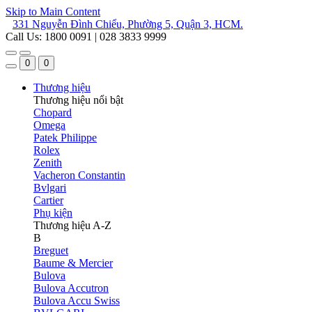
Skip to Main Content
331 Nguyễn Đình Chiểu, Phường 5, Quận 3, HCM.
Call Us: 1800 0091 | 028 3833 9999
0
0
Thương hiệu
Thương hiệu nổi bật
Chopard
Omega
Patek Philippe
Rolex
Zenith
Vacheron Constantin
Bvlgari
Cartier
Phụ kiện
Thương hiệu A-Z
B
Breguet
Baume & Mercier
Bulova
Bulova Accutron
Bulova Accu Swiss