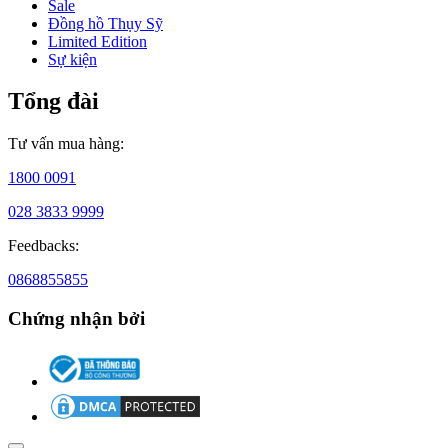
Sale
thuật
Đồng hồ Thụy Sỹ
chế
Limited Edition
tác
Sự kiện
tinh
xảo
Tổng đài
và
vật
liệu
Tư vấn mua hàng:
cao
cấp,
1800 0091
mỗi
chiếc
028 3833 9999
đồng
hồ
Feedbacks:
Fendi
0868855855
đều
mang
Chứng nhận bởi
đậm
dấu
ấn
của
sự
sáng
tạo
và