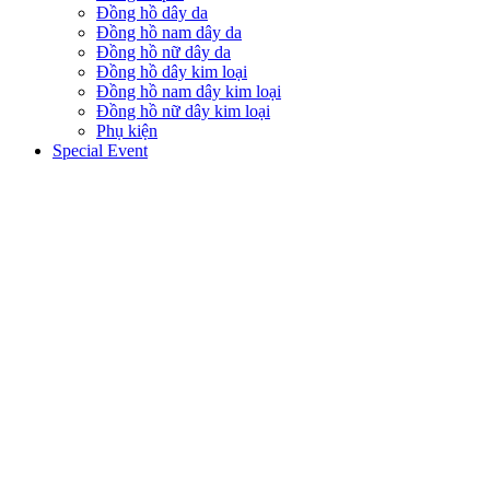
Đồng hồ dây da
Đồng hồ nam dây da
Đồng hồ nữ dây da
Đồng hồ dây kim loại
Đồng hồ nam dây kim loại
Đồng hồ nữ dây kim loại
Phụ kiện
Special Event