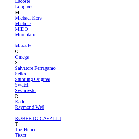
Lacoste
Longines
M
Michael Kors
Michele
MIDO
Montblanc
Movado
O
Omega
S
Salvatore Ferragamo
Seiko
Stuhrling Original
Swatch
Swarovski
R
Rado
Raymond Weil
ROBERTO CAVALLI
T
Tag Heuer
Tissot