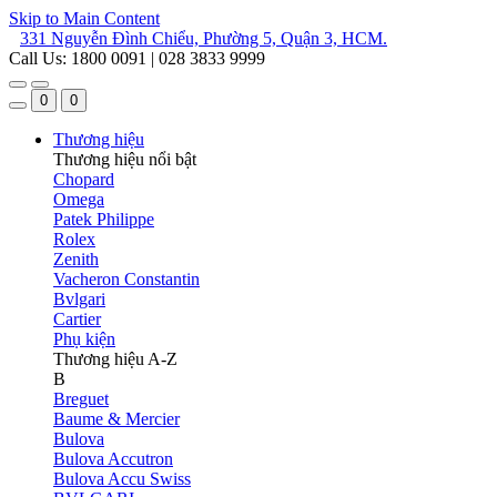
Skip to Main Content
331 Nguyễn Đình Chiểu, Phường 5, Quận 3, HCM.
Call Us: 1800 0091 | 028 3833 9999
0
0
Thương hiệu
Thương hiệu nổi bật
Chopard
Omega
Patek Philippe
Rolex
Zenith
Vacheron Constantin
Bvlgari
Cartier
Phụ kiện
Thương hiệu A-Z
B
Breguet
Baume & Mercier
Bulova
Bulova Accutron
Bulova Accu Swiss