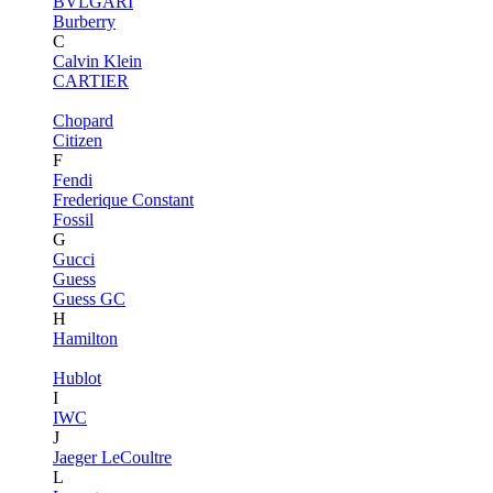
BVLGARI
Burberry
C
Calvin Klein
CARTIER
Chopard
Citizen
F
Fendi
Frederique Constant
Fossil
G
Gucci
Guess
Guess GC
H
Hamilton
Hublot
I
IWC
J
Jaeger LeCoultre
L