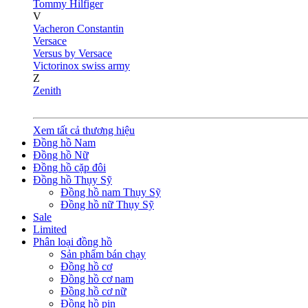
Tommy Hilfiger
V
Vacheron Constantin
Versace
Versus by Versace
Victorinox swiss army
Z
Zenith
Xem tất cả thương hiệu
Đồng hồ Nam
Đồng hồ Nữ
Đồng hồ cặp đôi
Đồng hồ Thụy Sỹ
Đồng hồ nam Thụy Sỹ
Đồng hồ nữ Thụy Sỹ
Sale
Limited
Phân loại đồng hồ
Sản phẩm bán chạy
Đồng hồ cơ
Đồng hồ cơ nam
Đồng hồ cơ nữ
Đồng hồ pin