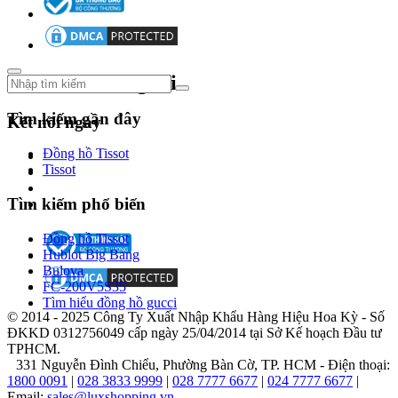
vượt
trội
và
công
nghệ
Theo dõi chúng tôi
hiện
đại,
Tìm kiếm gần đây
Kết nối ngay
mang
đến
Đồng hồ Tissot
giá
Tissot
trị
đích
Tìm kiếm phổ biến
thực
cho
người
Đồng hồ Tissot
sử
Hublot Big Bang
dụng:
Bulova
FC-200V5S35
Thiết
Tìm hiểu đồng hồ gucci
© 2014 - 2025 Công Ty Xuất Nhập Khẩu Hàng Hiệu Hoa Kỳ - Số
kế
ĐKKD 0312756049 cấp ngày 25/04/2014 tại Sở Kế hoạch Đầu tư
mang
TPHCM.
đậm
331 Nguyễn Đình Chiểu, Phường Bàn Cờ, TP. HCM - Điện thoại:
dấu
1800 0091
|
028 3833 9999
|
028 7777 6677
|
024 7777 6677
|
Email:
sales@luxshopping.vn