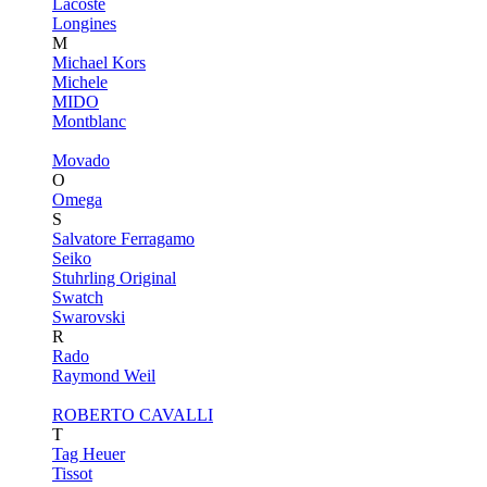
Lacoste
Longines
M
Michael Kors
Michele
MIDO
Montblanc
Movado
O
Omega
S
Salvatore Ferragamo
Seiko
Stuhrling Original
Swatch
Swarovski
R
Rado
Raymond Weil
ROBERTO CAVALLI
T
Tag Heuer
Tissot