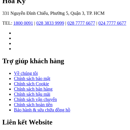
Hoa Kỳ
tế.
Điểm
331 Nguyễn Đình Chiểu, Phường 5, Quận 3, TP. HCM
chạm
TEL:
1800 0091
|
028 3833 9999
|
028 7777 6677
|
024 7777 6677
đẳng
cấp
–
Điều
tạo
Trợ giúp khách hàng
nên
Về chúng tôi
sức
Chính sách bảo mật
hút
Chính sách Cookie
Chính sách bán hàng
của
Chính sách hậu mãi
đồng
Chính sách vận chuyển
Chính sách hoàn tiền
hồ
Bảo hành & sửa chữa đồng hồ
Fossil
Liên kết Website
Đồng