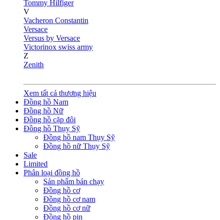
Tommy Hilfiger
V
Vacheron Constantin
Versace
Versus by Versace
Victorinox swiss army
Z
Zenith
Xem tất cả thương hiệu
Đồng hồ Nam
Đồng hồ Nữ
Đồng hồ cặp đôi
Đồng hồ Thụy Sỹ
Đồng hồ nam Thụy Sỹ
Đồng hồ nữ Thụy Sỹ
Sale
Limited
Phân loại đồng hồ
Sản phẩm bán chạy
Đồng hồ cơ
Đồng hồ cơ nam
Đồng hồ cơ nữ
Đồng hồ pin