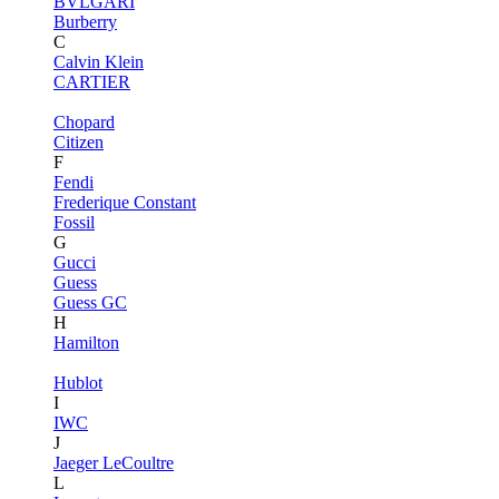
BVLGARI
Burberry
C
Calvin Klein
CARTIER
Chopard
Citizen
F
Fendi
Frederique Constant
Fossil
G
Gucci
Guess
Guess GC
H
Hamilton
Hublot
I
IWC
J
Jaeger LeCoultre
L