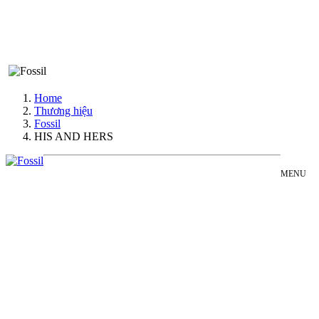
Home
Thương hiệu
Fossil
HIS AND HERS
MENU
FOSSIL
Đồng Hồ Nam
HIS
Đồng Hồ Nữ
AND
Sản Phẩm Bán Chạy
HERS
Sản Phẩm Mới
COLLECTION
Bài Viết