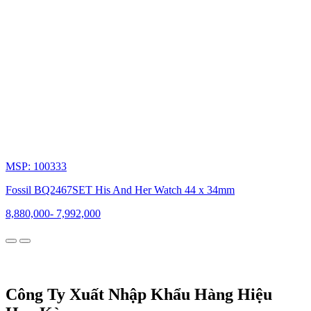
gia,
trở
thành
nhà
sản
xuất
đồng
hồ
lớn
thứ
4
thế
giới,
khẳng
MSP: 100333
định
vị
Fossil BQ2467SET His And Her Watch 44 x 34mm
thế
8,880,000
-
7,992,000
vững
chắc
trên
bản
đồ
thời
trang
Công Ty Xuất Nhập Khẩu Hàng Hiệu
quốc