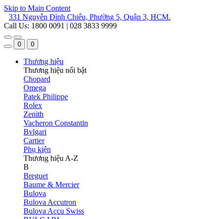
Skip to Main Content
331 Nguyễn Đình Chiểu, Phường 5, Quận 3, HCM.
Call Us: 1800 0091 | 028 3833 9999
0
0
Thương hiệu
Thương hiệu nổi bật
Chopard
Omega
Patek Philippe
Rolex
Zenith
Vacheron Constantin
Bvlgari
Cartier
Phụ kiện
Thương hiệu A-Z
B
Breguet
Baume & Mercier
Bulova
Bulova Accutron
Bulova Accu Swiss