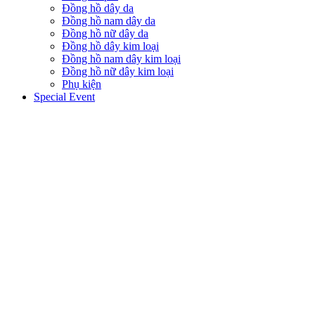
Đồng hồ dây da
Đồng hồ nam dây da
Đồng hồ nữ dây da
Đồng hồ dây kim loại
Đồng hồ nam dây kim loại
Đồng hồ nữ dây kim loại
Phụ kiện
Special Event