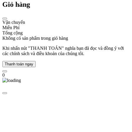
Giỏ hàng
xảo
đến
chi
tiết
Vận chuyển
mặt
Miễn Phí
số,
Tổng cộng
Fossil
Không có sản phẩm trong giỏ hàng
luôn
chú
Khi nhấn nút "THANH TOÁN" nghĩa bạn đã đọc và đồng ý với
trọng
các chính sách và điều khoản của chúng tôi.
tạo
nên
Thanh toán ngay
những
chiếc
0
đồng
hồ
vừa
thanh
lịch,
vừa
phù
hợp
với
xu
hướng.