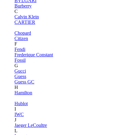
BVLGARI
Burberry
C
Calvin Klein
CARTIER
Chopard
Citizen
F
Fendi
Frederique Constant
Fossil
G
Gucci
Guess
Guess GC
H
Hamilton
Hublot
I
IWC
J
Jaeger LeCoultre
L