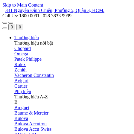
Skip to Main Content
331 Nguyễn Đình Chiểu, Phường 5, Quận 3, HCM.
Call Us: 1800 0091 | 028 3833 9999
0
0
Thương hiệu
Thương hiệu nổi bật
Chopard
Omega
Patek Philippe
Rolex
Zenith
Vacheron Constantin
Bvlgari
Cartier
Phụ kiện
Thương hiệu A-Z
B
Breguet
Baume & Mercier
Bulova
Bulova Accutron
Bulova Accu Swiss