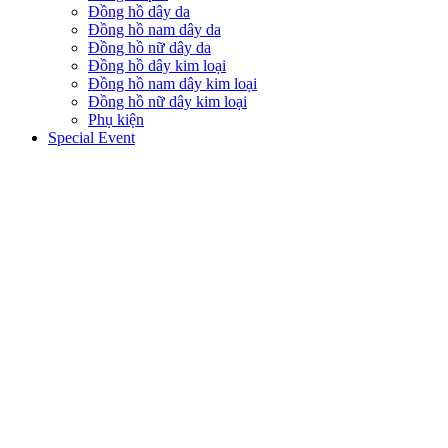
Đồng hồ dây da
Đồng hồ nam dây da
Đồng hồ nữ dây da
Đồng hồ dây kim loại
Đồng hồ nam dây kim loại
Đồng hồ nữ dây kim loại
Phụ kiện
Special Event