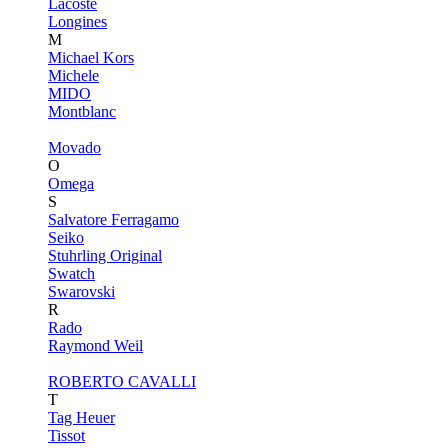
Lacoste
Longines
M
Michael Kors
Michele
MIDO
Montblanc
Movado
O
Omega
S
Salvatore Ferragamo
Seiko
Stuhrling Original
Swatch
Swarovski
R
Rado
Raymond Weil
ROBERTO CAVALLI
T
Tag Heuer
Tissot