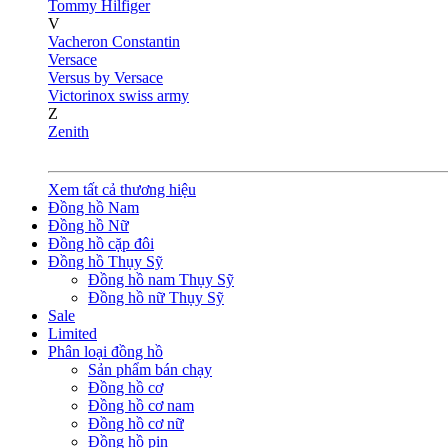
Tommy Hilfiger
V
Vacheron Constantin
Versace
Versus by Versace
Victorinox swiss army
Z
Zenith
Xem tất cả thương hiệu
Đồng hồ Nam
Đồng hồ Nữ
Đồng hồ cặp đôi
Đồng hồ Thụy Sỹ
Đồng hồ nam Thụy Sỹ
Đồng hồ nữ Thụy Sỹ
Sale
Limited
Phân loại đồng hồ
Sản phẩm bán chạy
Đồng hồ cơ
Đồng hồ cơ nam
Đồng hồ cơ nữ
Đồng hồ pin