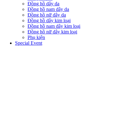
Đồng hồ dây da
Đồng hồ nam dây da
Đồng hồ nữ dây da
Đồng hồ dây kim loại
Đồng hồ nam dây kim loại
Đồng hồ nữ dây kim loại
Phụ kiện
Special Event