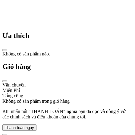
nên
câu
chuyện
thành
công
Ưa thích
Fossil
được
Không có sản phẩm nào.
thành
lập
Giỏ hàng
vào
năm
1984
bởi
Vận chuyển
hai
Miễn Phí
anh
Tổng cộng
em
Không có sản phẩm trong giỏ hàng
Tom
và
Khi nhấn nút "THANH TOÁN" nghĩa bạn đã đọc và đồng ý với
Kosta
các chính sách và điều khoản của chúng tôi.
Kartsotis
tại
Thanh toán ngay
Texas,