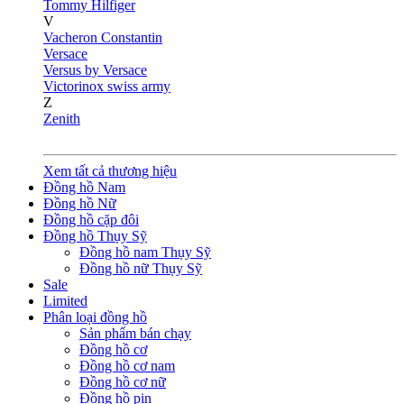
Tommy Hilfiger
V
Vacheron Constantin
Versace
Versus by Versace
Victorinox swiss army
Z
Zenith
Xem tất cả thương hiệu
Đồng hồ Nam
Đồng hồ Nữ
Đồng hồ cặp đôi
Đồng hồ Thụy Sỹ
Đồng hồ nam Thụy Sỹ
Đồng hồ nữ Thụy Sỹ
Sale
Limited
Phân loại đồng hồ
Sản phẩm bán chạy
Đồng hồ cơ
Đồng hồ cơ nam
Đồng hồ cơ nữ
Đồng hồ pin