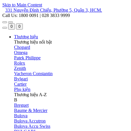
Skip to Main Content
331 Nguyễn Đình Chiểu, Phường 5, Quận 3, HCM.
Call Us: 1800 0091 | 028 3833 9999
0
0
Thương hiệu
Thương hiệu nổi bật
Chopard
Omega
Patek Philippe
Rolex
Zenith
Vacheron Constantin
Bvlgari
Cartier
Phụ kiện
Thương hiệu A-Z
B
Breguet
Baume & Mercier
Bulova
Bulova Accutron
Bulova Accu Swiss