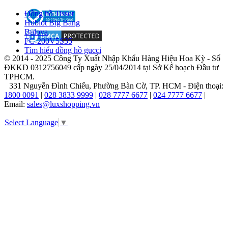
thương
Đồng hồ Tissot
hiệu
Hublot Big Bang
thời
Bulova
trang
FC-200V5S35
cao
Tìm hiểu đồng hồ gucci
cấp
© 2014 - 2025 Công Ty Xuất Nhập Khẩu Hàng Hiệu Hoa Kỳ - Số
mang
ĐKKD 0312756049 cấp ngày 25/04/2014 tại Sở Kế hoạch Đầu tư
giá
TPHCM.
trị
331 Nguyễn Đình Chiểu, Phường Bàn Cờ, TP. HCM - Điện thoại:
trường
1800 0091
|
028 3833 9999
|
028 7777 6677
|
024 7777 6677
|
tồn.
Email:
sales@luxshopping.vn
Select Language
▼
Fossil
–
Hơn
40
năm
viết