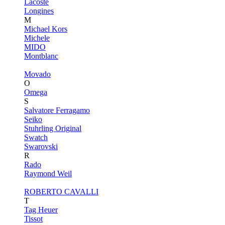
Lacoste
Longines
M
Michael Kors
Michele
MIDO
Montblanc
Movado
O
Omega
S
Salvatore Ferragamo
Seiko
Stuhrling Original
Swatch
Swarovski
R
Rado
Raymond Weil
ROBERTO CAVALLI
T
Tag Heuer
Tissot