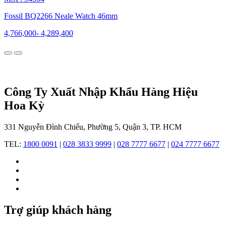
chế
tác
Fossil BQ2266 Neale Watch 46mm
chuẩn
mực
4,766,000
-
4,289,400
quốc
tế,
Fossil
không
chỉ
dừng
Công Ty Xuất Nhập Khẩu Hàng Hiệu
lại
Hoa Kỳ
ở
một
món
331 Nguyễn Đình Chiểu, Phường 5, Quận 3, TP. HCM
phụ
kiện
TEL:
1800 0091
|
028 3833 9999
|
028 7777 6677
|
024 7777 6677
thời
trang
mà
còn
là
hiện
thân
Trợ giúp khách hàng
của
lối