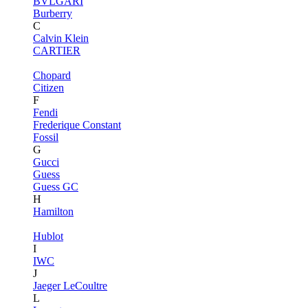
BVLGARI
Burberry
C
Calvin Klein
CARTIER
Chopard
Citizen
F
Fendi
Frederique Constant
Fossil
G
Gucci
Guess
Guess GC
H
Hamilton
Hublot
I
IWC
J
Jaeger LeCoultre
L