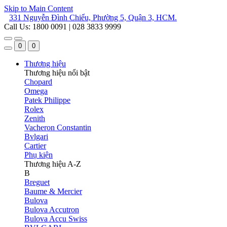
Skip to Main Content
331 Nguyễn Đình Chiểu, Phường 5, Quận 3, HCM.
Call Us: 1800 0091 | 028 3833 9999
0
0
Thương hiệu
Thương hiệu nổi bật
Chopard
Omega
Patek Philippe
Rolex
Zenith
Vacheron Constantin
Bvlgari
Cartier
Phụ kiện
Thương hiệu A-Z
B
Breguet
Baume & Mercier
Bulova
Bulova Accutron
Bulova Accu Swiss