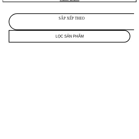
SẮP XẾP THEO
LỌC SẢN PHẨM