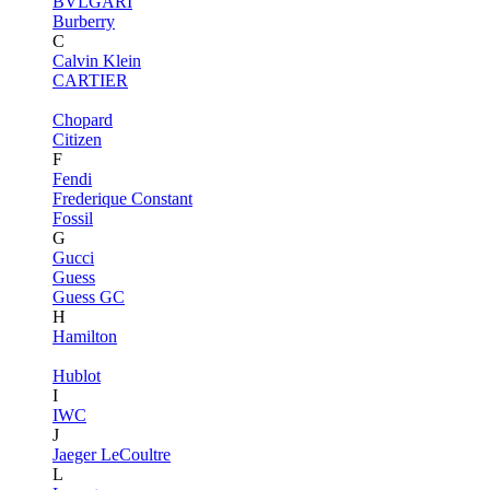
BVLGARI
Burberry
C
Calvin Klein
CARTIER
Chopard
Citizen
F
Fendi
Frederique Constant
Fossil
G
Gucci
Guess
Guess GC
H
Hamilton
Hublot
I
IWC
J
Jaeger LeCoultre
L