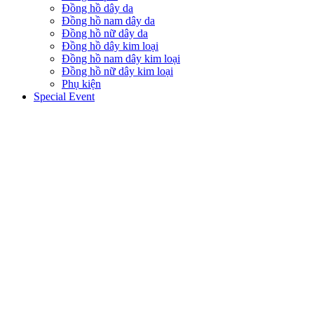
Đồng hồ dây da
Đồng hồ nam dây da
Đồng hồ nữ dây da
Đồng hồ dây kim loại
Đồng hồ nam dây kim loại
Đồng hồ nữ dây kim loại
Phụ kiện
Special Event