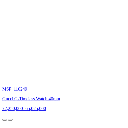
MSP: 110249
Gucci G-Timeless Watch 40mm
72,250,000
-
65,025,000