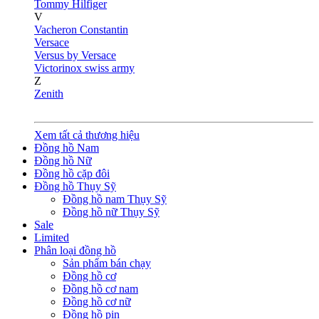
Tommy Hilfiger
V
Vacheron Constantin
Versace
Versus by Versace
Victorinox swiss army
Z
Zenith
Xem tất cả thương hiệu
Đồng hồ Nam
Đồng hồ Nữ
Đồng hồ cặp đôi
Đồng hồ Thụy Sỹ
Đồng hồ nam Thụy Sỹ
Đồng hồ nữ Thụy Sỹ
Sale
Limited
Phân loại đồng hồ
Sản phẩm bán chạy
Đồng hồ cơ
Đồng hồ cơ nam
Đồng hồ cơ nữ
Đồng hồ pin