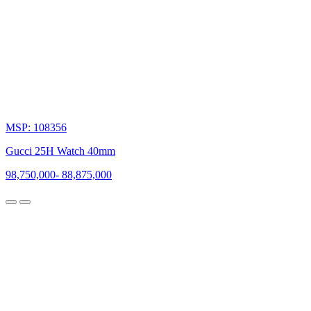
MSP: 108356
Gucci 25H Watch 40mm
98,750,000
-
88,875,000