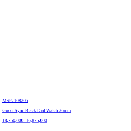
MSP: 108205
Gucci Sync Black Dial Watch 36mm
18,750,000
-
16,875,000