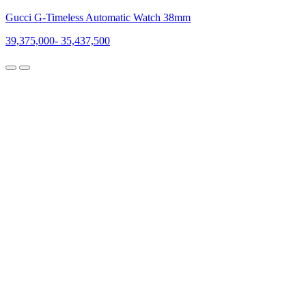
Gucci G-Timeless Automatic Watch 38mm
39,375,000
-
35,437,500