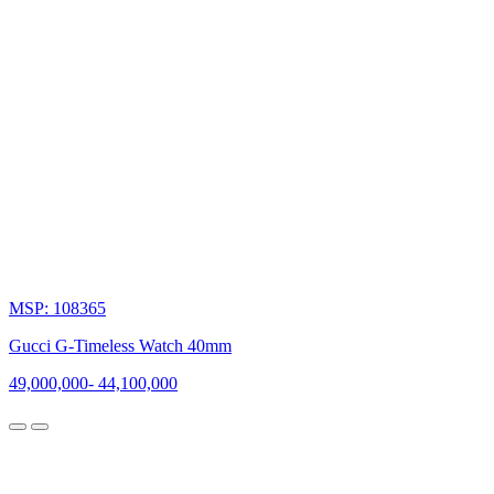
MSP: 108365
Gucci G-Timeless Watch 40mm
49,000,000
-
44,100,000