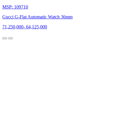
MSP: 109710
Gucci G-Flat Automatic Watch 36mm
71,250,000
-
64,125,000