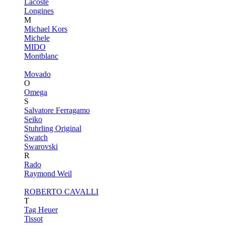
Lacoste
Longines
M
Michael Kors
Michele
MIDO
Montblanc
Movado
O
Omega
S
Salvatore Ferragamo
Seiko
Stuhrling Original
Swatch
Swarovski
R
Rado
Raymond Weil
ROBERTO CAVALLI
T
Tag Heuer
Tissot