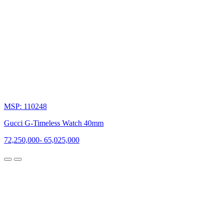
MSP: 110248
Gucci G-Timeless Watch 40mm
72,250,000
-
65,025,000