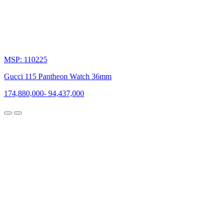
MSP: 110225
Gucci 115 Pantheon Watch 36mm
174,880,000
-
94,437,000