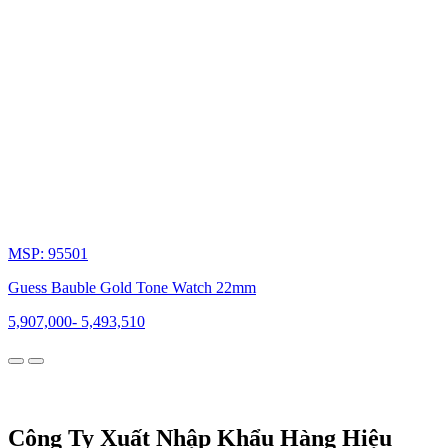
đạt
chuẩn
mực
khắt
khe
của
thương
hiệu.
MSP: 95501
Guess Bauble Gold Tone Watch 22mm
Từ
5,907,000
-
5,493,510
những
đường
nét
thanh
lịch,
nữ
Công Ty Xuất Nhập Khẩu Hàng Hiệu
tính