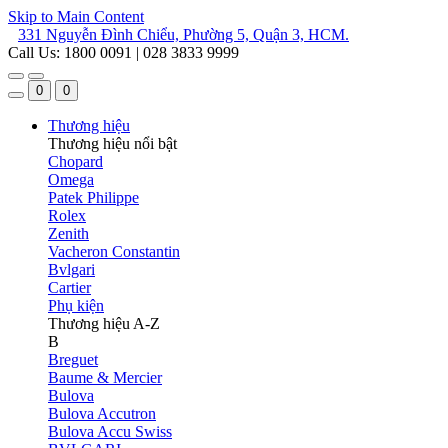
Skip to Main Content
331 Nguyễn Đình Chiểu, Phường 5, Quận 3, HCM.
Call Us: 1800 0091 | 028 3833 9999
0
0
Thương hiệu
Thương hiệu nổi bật
Chopard
Omega
Patek Philippe
Rolex
Zenith
Vacheron Constantin
Bvlgari
Cartier
Phụ kiện
Thương hiệu A-Z
B
Breguet
Baume & Mercier
Bulova
Bulova Accutron
Bulova Accu Swiss