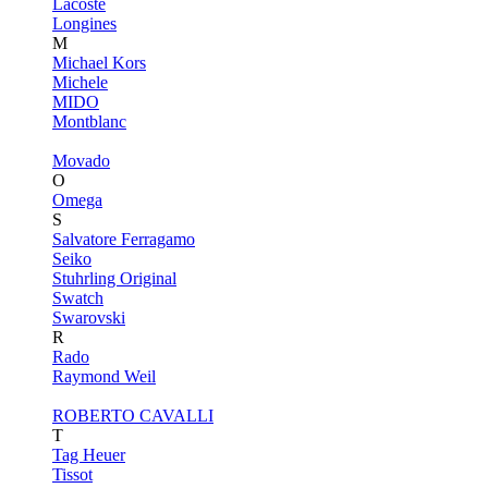
Lacoste
Longines
M
Michael Kors
Michele
MIDO
Montblanc
Movado
O
Omega
S
Salvatore Ferragamo
Seiko
Stuhrling Original
Swatch
Swarovski
R
Rado
Raymond Weil
ROBERTO CAVALLI
T
Tag Heuer
Tissot