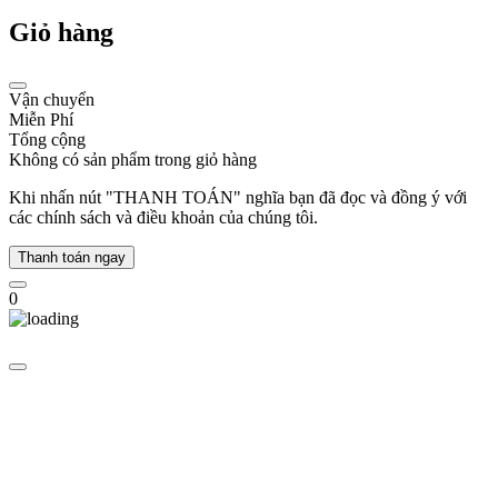
là
Giỏ hàng
biểu
tượng
của
đẳng
Vận chuyển
cấp
Miễn Phí
sống,
Tổng cộng
truyền
Không có sản phẩm trong giỏ hàng
cảm
Khi nhấn nút "THANH TOÁN" nghĩa bạn đã đọc và đồng ý với
hứng
các chính sách và điều khoản của chúng tôi.
cho
mỗi
cá
Thanh toán ngay
nhân
tự
0
tin
thể
hiện
phong
cách
riêng
một
cách
đầy
bản