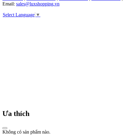
Email:
sales@luxshopping.vn
chuốt
trong
Select Language
▼
từng
chi
tiết
cùng
cam
kết
bền
vững
về
chất
lượng,
Guess
không
đơn
thuần
là
một
thương
Ưa thích
hiệu
đồng
hồ
–
Không có sản phẩm nào.
mà