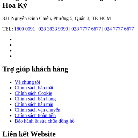
đến
Hoa Kỳ
thiết
kế
331 Nguyễn Đình Chiểu, Phường 5, Quận 3, TP. HCM
thể
thao
TEL:
1800 0091
|
028 3833 9999
|
028 7777 6677
|
024 7777 6677
mạnh
mẽ
và
cá
tính,
mỗi
chiếc
Trợ giúp khách hàng
đồng
hồ
Guess
Về chúng tôi
không
Chính sách bảo mật
chỉ
Chính sách Cookie
là
Chính sách bán hàng
một
Chính sách hậu mãi
phụ
Chính sách vận chuyển
kiện
Chính sách hoàn tiền
mà
Bảo hành & sửa chữa đồng hồ
còn
là
Liên kết Website
lời