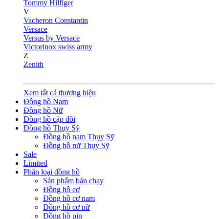
Tommy Hilfiger
V
Vacheron Constantin
Versace
Versus by Versace
Victorinox swiss army
Z
Zenith
Xem tất cả thương hiệu
Đồng hồ Nam
Đồng hồ Nữ
Đồng hồ cặp đôi
Đồng hồ Thụy Sỹ
Đồng hồ nam Thụy Sỹ
Đồng hồ nữ Thụy Sỹ
Sale
Limited
Phân loại đồng hồ
Sản phẩm bán chạy
Đồng hồ cơ
Đồng hồ cơ nam
Đồng hồ cơ nữ
Đồng hồ pin