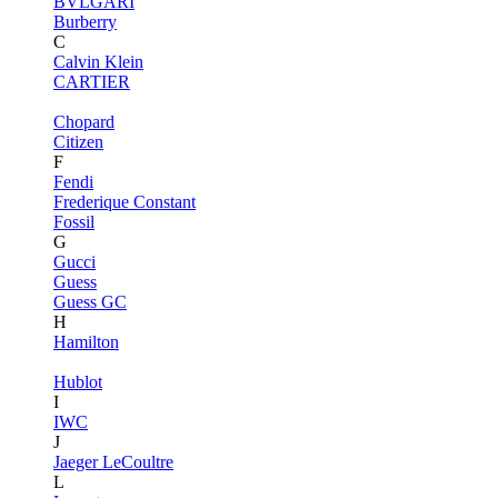
BVLGARI
Burberry
C
Calvin Klein
CARTIER
Chopard
Citizen
F
Fendi
Frederique Constant
Fossil
G
Gucci
Guess
Guess GC
H
Hamilton
Hublot
I
IWC
J
Jaeger LeCoultre
L