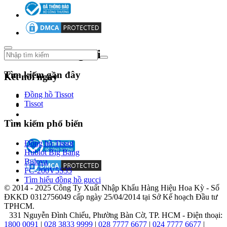
và
chất
lượng
bền
bỉ,
Theo dõi chúng tôi
mang
lại
sự
Tìm kiếm gần đây
Kết nối ngay
lựa
chọn
Đồng hồ Tissot
lý
Tissot
tưởng
cho
Tìm kiếm phổ biến
mọi
phong
Đồng hồ Tissot
cách
Hublot Big Bang
và
Bulova
cá
FC-200V5S35
tính
Tìm hiểu đồng hồ gucci
riêng
© 2014 - 2025 Công Ty Xuất Nhập Khẩu Hàng Hiệu Hoa Kỳ - Số
biệt.
ĐKKD 0312756049 cấp ngày 25/04/2014 tại Sở Kế hoạch Đầu tư
TPHCM.
Với
331 Nguyễn Đình Chiểu, Phường Bàn Cờ, TP. HCM - Điện thoại:
sự
1800 0091
|
028 3833 9999
|
028 7777 6677
|
024 7777 6677
|
trau