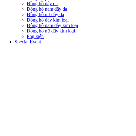
Đồng hồ dây da
Đồng hồ nam dây da
Đồng hồ nữ dây da
Đồng hồ dây kim loại
Đồng hồ nam dây kim loại
Đồng hồ nữ dây kim loại
Phụ kiện
Special Event