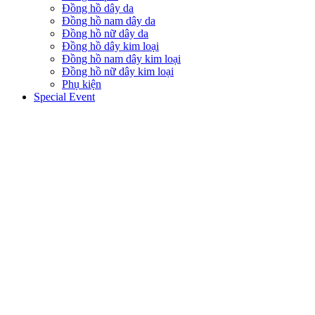
Đồng hồ dây da
Đồng hồ nam dây da
Đồng hồ nữ dây da
Đồng hồ dây kim loại
Đồng hồ nam dây kim loại
Đồng hồ nữ dây kim loại
Phụ kiện
Special Event