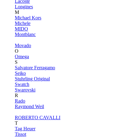
Lacoste
Longines
M
Michael Kors
Michele
MIDO
Montblanc
Movado
O
Omega
S
Salvatore Ferragamo
Seiko
Stuhrling Original
Swatch
Swarovski
R
Rado
Raymond Weil
ROBERTO CAVALLI
T
Tag Heuer
Tissot