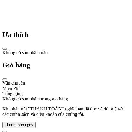
đến
thiết
kế
thể
thao
mạnh
Ưa thích
mẽ
và
cá
tính,
Không có sản phẩm nào.
mỗi
chiếc
Giỏ hàng
đồng
hồ
Guess
không
Vận chuyển
chỉ
Miễn Phí
là
Tổng cộng
một
Không có sản phẩm trong giỏ hàng
phụ
Khi nhấn nút "THANH TOÁN" nghĩa bạn đã đọc và đồng ý với
kiện
các chính sách và điều khoản của chúng tôi.
mà
còn
là
Thanh toán ngay
lời