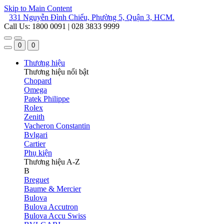
Skip to Main Content
331 Nguyễn Đình Chiểu, Phường 5, Quận 3, HCM.
Call Us: 1800 0091 | 028 3833 9999
0
0
Thương hiệu
Thương hiệu nổi bật
Chopard
Omega
Patek Philippe
Rolex
Zenith
Vacheron Constantin
Bvlgari
Cartier
Phụ kiện
Thương hiệu A-Z
B
Breguet
Baume & Mercier
Bulova
Bulova Accutron
Bulova Accu Swiss