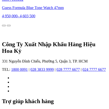
mộ
điệu
Guess Formula Blue Tone Watch 47mm
không
chỉ
4,950,000
-
4,603,500
bằng
thiết
kế
thời
thượng
mà
Công Ty Xuất Nhập Khẩu Hàng Hiệu
còn
Hoa Kỳ
bằng
triết
lý
331 Nguyễn Đình Chiểu, Phường 5, Quận 3, TP. HCM
sống
đậm
TEL:
1800 0091
|
028 3833 9999
|
028 7777 6677
|
024 7777 6677
chất
cá
nhân.
Dù
phần
lớn
Trợ giúp khách hàng
quy
trình