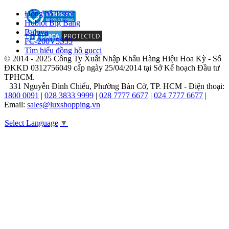
đạt
Đồng hồ Tissot
chuẩn
Hublot Big Bang
mực
Bulova
khắt
FC-200V5S35
khe
Tìm hiểu đồng hồ gucci
của
© 2014 - 2025 Công Ty Xuất Nhập Khẩu Hàng Hiệu Hoa Kỳ - Số
thương
ĐKKD 0312756049 cấp ngày 25/04/2014 tại Sở Kế hoạch Đầu tư
hiệu.
TPHCM.
331 Nguyễn Đình Chiểu, Phường Bàn Cờ, TP. HCM - Điện thoại:
1800 0091
|
028 3833 9999
|
028 7777 6677
|
024 7777 6677
|
Email:
sales@luxshopping.vn
Select Language
▼
Từ
những
đường
nét
thanh
lịch,
nữ
tính