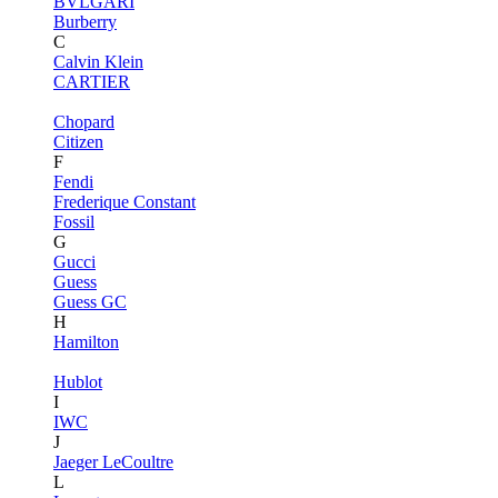
BVLGARI
Burberry
C
Calvin Klein
CARTIER
Chopard
Citizen
F
Fendi
Frederique Constant
Fossil
G
Gucci
Guess
Guess GC
H
Hamilton
Hublot
I
IWC
J
Jaeger LeCoultre
L