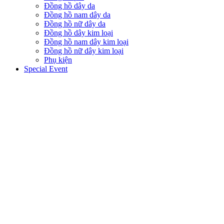
Đồng hồ dây da
Đồng hồ nam dây da
Đồng hồ nữ dây da
Đồng hồ dây kim loại
Đồng hồ nam dây kim loại
Đồng hồ nữ dây kim loại
Phụ kiện
Special Event