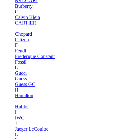
BVLGARI
Burberry
C
Calvin Klein
CARTIER
Chopard
Citizen
F
Fendi
Frederique Constant
Fossil
G
Gucci
Guess
Guess GC
H
Hamilton
Hublot
I
IWC
J
Jaeger LeCoultre
L