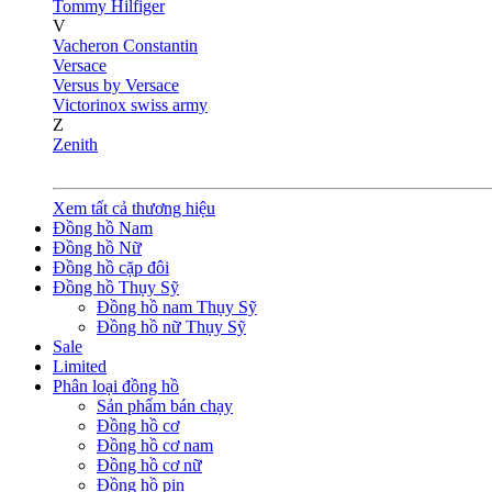
Tommy Hilfiger
V
Vacheron Constantin
Versace
Versus by Versace
Victorinox swiss army
Z
Zenith
Xem tất cả thương hiệu
Đồng hồ Nam
Đồng hồ Nữ
Đồng hồ cặp đôi
Đồng hồ Thụy Sỹ
Đồng hồ nam Thụy Sỹ
Đồng hồ nữ Thụy Sỹ
Sale
Limited
Phân loại đồng hồ
Sản phẩm bán chạy
Đồng hồ cơ
Đồng hồ cơ nam
Đồng hồ cơ nữ
Đồng hồ pin