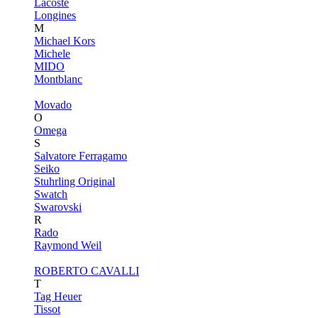
Lacoste
Longines
M
Michael Kors
Michele
MIDO
Montblanc
Movado
O
Omega
S
Salvatore Ferragamo
Seiko
Stuhrling Original
Swatch
Swarovski
R
Rado
Raymond Weil
ROBERTO CAVALLI
T
Tag Heuer
Tissot