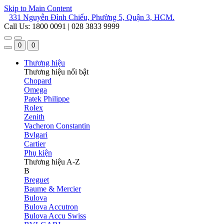
Skip to Main Content
331 Nguyễn Đình Chiểu, Phường 5, Quận 3, HCM.
Call Us: 1800 0091 | 028 3833 9999
0
0
Thương hiệu
Thương hiệu nổi bật
Chopard
Omega
Patek Philippe
Rolex
Zenith
Vacheron Constantin
Bvlgari
Cartier
Phụ kiện
Thương hiệu A-Z
B
Breguet
Baume & Mercier
Bulova
Bulova Accutron
Bulova Accu Swiss