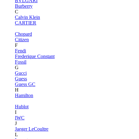
BVLGARI
Burberry
C
Calvin Klein
CARTIER
Chopard
Citizen
F
Fendi
Frederique Constant
Fossil
G
Gucci
Guess
Guess GC
H
Hamilton
Hublot
I
IWC
J
Jaeger LeCoultre
L