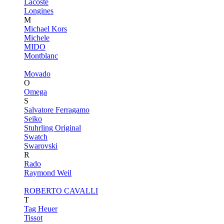
Lacoste
Longines
M
Michael Kors
Michele
MIDO
Montblanc
Movado
O
Omega
S
Salvatore Ferragamo
Seiko
Stuhrling Original
Swatch
Swarovski
R
Rado
Raymond Weil
ROBERTO CAVALLI
T
Tag Heuer
Tissot