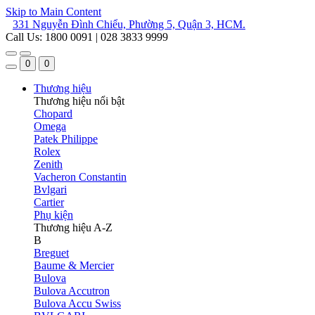
Skip to Main Content
331 Nguyễn Đình Chiểu, Phường 5, Quận 3, HCM.
Call Us: 1800 0091 | 028 3833 9999
0
0
Thương hiệu
Thương hiệu nổi bật
Chopard
Omega
Patek Philippe
Rolex
Zenith
Vacheron Constantin
Bvlgari
Cartier
Phụ kiện
Thương hiệu A-Z
B
Breguet
Baume & Mercier
Bulova
Bulova Accutron
Bulova Accu Swiss