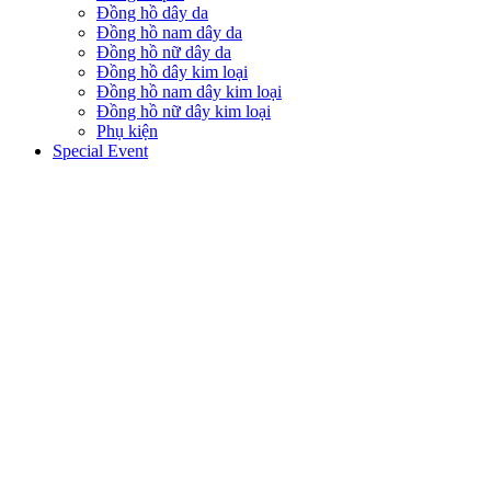
Đồng hồ dây da
Đồng hồ nam dây da
Đồng hồ nữ dây da
Đồng hồ dây kim loại
Đồng hồ nam dây kim loại
Đồng hồ nữ dây kim loại
Phụ kiện
Special Event