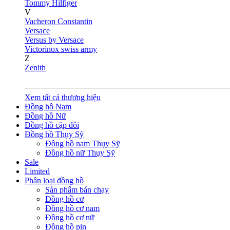
Tommy Hilfiger
V
Vacheron Constantin
Versace
Versus by Versace
Victorinox swiss army
Z
Zenith
Xem tất cả thương hiệu
Đồng hồ Nam
Đồng hồ Nữ
Đồng hồ cặp đôi
Đồng hồ Thụy Sỹ
Đồng hồ nam Thụy Sỹ
Đồng hồ nữ Thụy Sỹ
Sale
Limited
Phân loại đồng hồ
Sản phẩm bán chạy
Đồng hồ cơ
Đồng hồ cơ nam
Đồng hồ cơ nữ
Đồng hồ pin