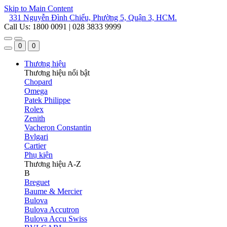
Skip to Main Content
331 Nguyễn Đình Chiểu, Phường 5, Quận 3, HCM.
Call Us: 1800 0091 | 028 3833 9999
0
0
Thương hiệu
Thương hiệu nổi bật
Chopard
Omega
Patek Philippe
Rolex
Zenith
Vacheron Constantin
Bvlgari
Cartier
Phụ kiện
Thương hiệu A-Z
B
Breguet
Baume & Mercier
Bulova
Bulova Accutron
Bulova Accu Swiss