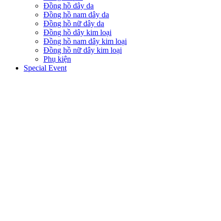
Đồng hồ dây da
Đồng hồ nam dây da
Đồng hồ nữ dây da
Đồng hồ dây kim loại
Đồng hồ nam dây kim loại
Đồng hồ nữ dây kim loại
Phụ kiện
Special Event