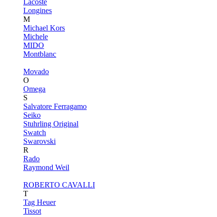
Lacoste
Longines
M
Michael Kors
Michele
MIDO
Montblanc
Movado
O
Omega
S
Salvatore Ferragamo
Seiko
Stuhrling Original
Swatch
Swarovski
R
Rado
Raymond Weil
ROBERTO CAVALLI
T
Tag Heuer
Tissot