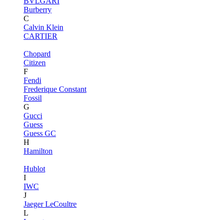
BVLGARI
Burberry
C
Calvin Klein
CARTIER
Chopard
Citizen
F
Fendi
Frederique Constant
Fossil
G
Gucci
Guess
Guess GC
H
Hamilton
Hublot
I
IWC
J
Jaeger LeCoultre
L