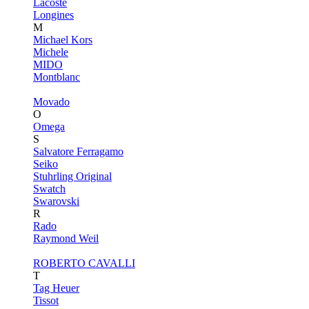
Lacoste
Longines
M
Michael Kors
Michele
MIDO
Montblanc
Movado
O
Omega
S
Salvatore Ferragamo
Seiko
Stuhrling Original
Swatch
Swarovski
R
Rado
Raymond Weil
ROBERTO CAVALLI
T
Tag Heuer
Tissot