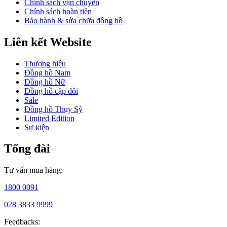
Chính sách vận chuyển
đạt
Chính sách hoàn tiền
chuẩn
Bảo hành & sửa chữa đồng hồ
mực
khắt
Liên kết Website
khe
của
thương
Thương hiệu
hiệu.
Đồng hồ Nam
Đồng hồ Nữ
Đồng hồ cặp đôi
Sale
Đồng hồ Thụy Sỹ
Limited Edition
Sự kiện
Tổng đài
Từ
những
Tư vấn mua hàng:
đường
nét
1800 0091
thanh
lịch,
028 3833 9999
nữ
Feedbacks:
tính