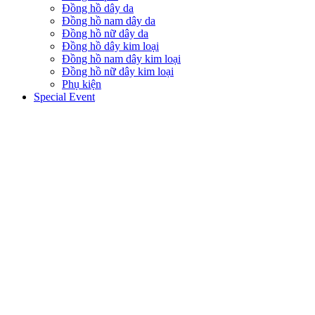
Đồng hồ dây da
Đồng hồ nam dây da
Đồng hồ nữ dây da
Đồng hồ dây kim loại
Đồng hồ nam dây kim loại
Đồng hồ nữ dây kim loại
Phụ kiện
Special Event