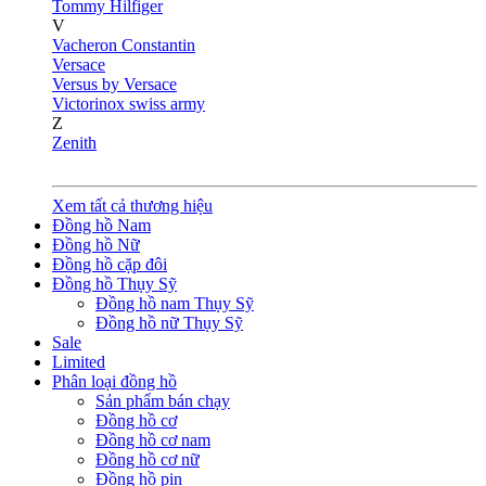
Tommy Hilfiger
V
Vacheron Constantin
Versace
Versus by Versace
Victorinox swiss army
Z
Zenith
Xem tất cả thương hiệu
Đồng hồ Nam
Đồng hồ Nữ
Đồng hồ cặp đôi
Đồng hồ Thụy Sỹ
Đồng hồ nam Thụy Sỹ
Đồng hồ nữ Thụy Sỹ
Sale
Limited
Phân loại đồng hồ
Sản phẩm bán chạy
Đồng hồ cơ
Đồng hồ cơ nam
Đồng hồ cơ nữ
Đồng hồ pin