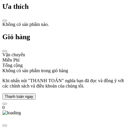
và
Ưa thích
chất
lượng
bền
Không có sản phẩm nào.
bỉ,
mang
Giỏ hàng
lại
sự
lựa
chọn
Vận chuyển
lý
Miễn Phí
tưởng
Tổng cộng
cho
Không có sản phẩm trong giỏ hàng
mọi
phong
Khi nhấn nút "THANH TOÁN" nghĩa bạn đã đọc và đồng ý với
cách
các chính sách và điều khoản của chúng tôi.
và
cá
Thanh toán ngay
tính
riêng
0
biệt.
Với
sự
trau