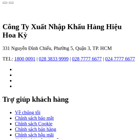
phí,
nhưng
toàn
bộ
Công Ty Xuất Nhập Khẩu Hàng Hiệu
khâu
thiết
Hoa Kỳ
kế
và
331 Nguyễn Đình Chiểu, Phường 5, Quận 3, TP. HCM
kiểm
soát
TEL:
1800 0091
|
028 3833 9999
|
028 7777 6677
|
024 7777 6677
chất
lượng
luôn
được
Guess
trực
tiếp
Trợ giúp khách hàng
đảm
nhiệm,
đảm
Về chúng tôi
bảo
Chính sách bảo mật
mỗi
Chính sách Cookie
sản
Chính sách bán hàng
phẩm
Chính sách hậu mãi
đều