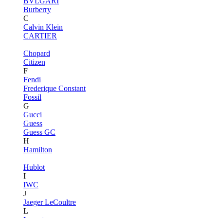
BVLGARI
Burberry
C
Calvin Klein
CARTIER
Chopard
Citizen
F
Fendi
Frederique Constant
Fossil
G
Gucci
Guess
Guess GC
H
Hamilton
Hublot
I
IWC
J
Jaeger LeCoultre
L