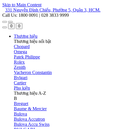
Skip to Main Content
331 Nguyễn Đình Chiểu, Phường 5, Quận 3, HCM.
Call Us: 1800 0091 | 028 3833 9999
0
0
Thương hiệu
Thương hiệu nổi bật
Chopard
Omega
Patek Philippe
Rolex
Zenith
Vacheron Constantin
Bvlgari
Cartier
Phụ kiện
Thương hiệu A-Z
B
Breguet
Baume & Mercier
Bulova
Bulova Accutron
Bulova Accu Swiss