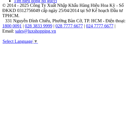
Tìm hiểu đồng hồ gucci
tuyên
© 2014 - 2025 Công Ty Xuất Nhập Khẩu Hàng Hiệu Hoa Kỳ - Số
ngôn
ĐKKD 0312756049 cấp ngày 25/04/2014 tại Sở Kế hoạch Đầu tư
về
TPHCM.
gu
331 Nguyễn Đình Chiểu, Phường Bàn Cờ, TP. HCM - Điện thoại:
thẩm
1800 0091
|
028 3833 9999
|
028 7777 6677
|
024 7777 6677
|
mỹ
Email:
sales@luxshopping.vn
và
phong
Select Language
▼
cách
sống
của
người
đeo.
Đó
là
sự
kết
hợp
hoàn
hảo
giữa
vẻ
đẹp
đương
đại