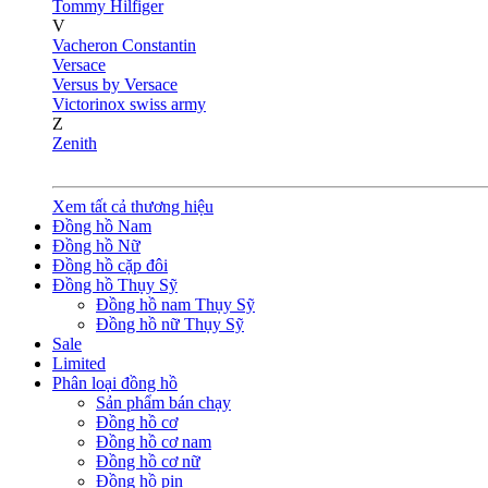
Tommy Hilfiger
V
Vacheron Constantin
Versace
Versus by Versace
Victorinox swiss army
Z
Zenith
Xem tất cả thương hiệu
Đồng hồ Nam
Đồng hồ Nữ
Đồng hồ cặp đôi
Đồng hồ Thụy Sỹ
Đồng hồ nam Thụy Sỹ
Đồng hồ nữ Thụy Sỹ
Sale
Limited
Phân loại đồng hồ
Sản phẩm bán chạy
Đồng hồ cơ
Đồng hồ cơ nam
Đồng hồ cơ nữ
Đồng hồ pin