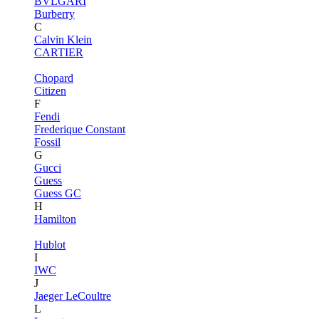
BVLGARI
Burberry
C
Calvin Klein
CARTIER
Chopard
Citizen
F
Fendi
Frederique Constant
Fossil
G
Gucci
Guess
Guess GC
H
Hamilton
Hublot
I
IWC
J
Jaeger LeCoultre
L