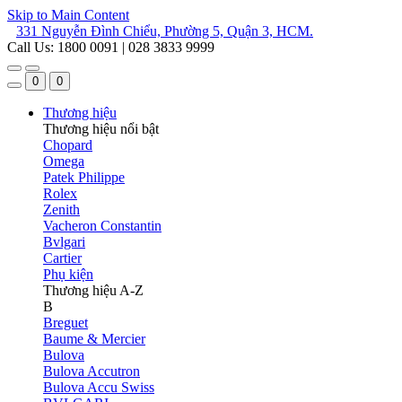
Skip to Main Content
331 Nguyễn Đình Chiểu, Phường 5, Quận 3, HCM.
Call Us: 1800 0091 | 028 3833 9999
0
0
Thương hiệu
Thương hiệu nổi bật
Chopard
Omega
Patek Philippe
Rolex
Zenith
Vacheron Constantin
Bvlgari
Cartier
Phụ kiện
Thương hiệu A-Z
B
Breguet
Baume & Mercier
Bulova
Bulova Accutron
Bulova Accu Swiss