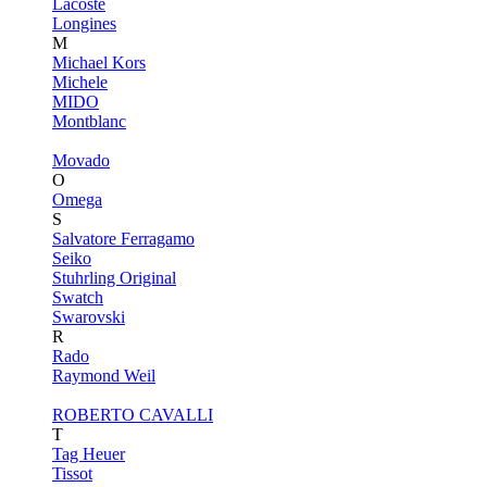
Lacoste
Longines
M
Michael Kors
Michele
MIDO
Montblanc
Movado
O
Omega
S
Salvatore Ferragamo
Seiko
Stuhrling Original
Swatch
Swarovski
R
Rado
Raymond Weil
ROBERTO CAVALLI
T
Tag Heuer
Tissot