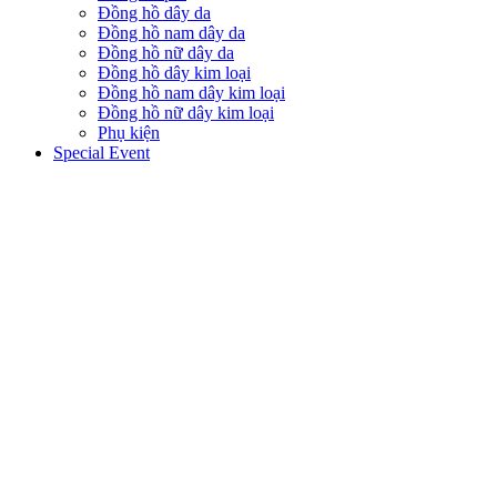
Đồng hồ dây da
Đồng hồ nam dây da
Đồng hồ nữ dây da
Đồng hồ dây kim loại
Đồng hồ nam dây kim loại
Đồng hồ nữ dây kim loại
Phụ kiện
Special Event