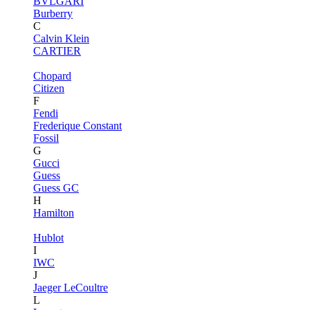
BVLGARI
Burberry
C
Calvin Klein
CARTIER
Chopard
Citizen
F
Fendi
Frederique Constant
Fossil
G
Gucci
Guess
Guess GC
H
Hamilton
Hublot
I
IWC
J
Jaeger LeCoultre
L