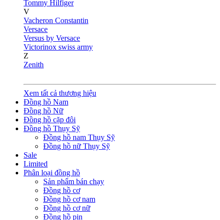
Tommy Hilfiger
V
Vacheron Constantin
Versace
Versus by Versace
Victorinox swiss army
Z
Zenith
Xem tất cả thương hiệu
Đồng hồ Nam
Đồng hồ Nữ
Đồng hồ cặp đôi
Đồng hồ Thụy Sỹ
Đồng hồ nam Thụy Sỹ
Đồng hồ nữ Thụy Sỹ
Sale
Limited
Phân loại đồng hồ
Sản phẩm bán chạy
Đồng hồ cơ
Đồng hồ cơ nam
Đồng hồ cơ nữ
Đồng hồ pin