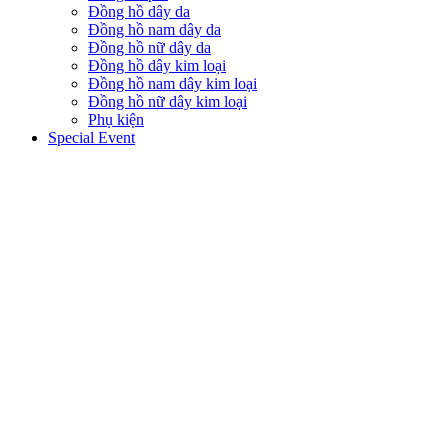
Đồng hồ dây da
Đồng hồ nam dây da
Đồng hồ nữ dây da
Đồng hồ dây kim loại
Đồng hồ nam dây kim loại
Đồng hồ nữ dây kim loại
Phụ kiện
Special Event