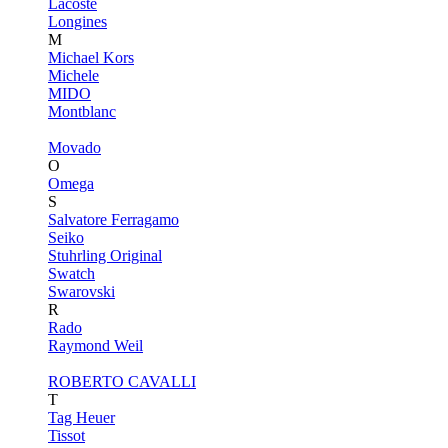
Lacoste
Longines
M
Michael Kors
Michele
MIDO
Montblanc
Movado
O
Omega
S
Salvatore Ferragamo
Seiko
Stuhrling Original
Swatch
Swarovski
R
Rado
Raymond Weil
ROBERTO CAVALLI
T
Tag Heuer
Tissot