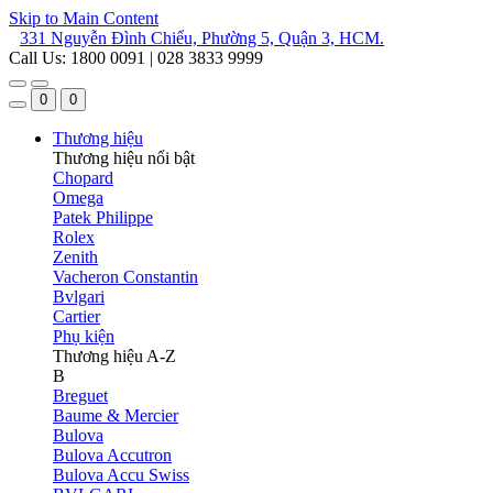
Skip to Main Content
331 Nguyễn Đình Chiểu, Phường 5, Quận 3, HCM.
Call Us: 1800 0091 | 028 3833 9999
0
0
Thương hiệu
Thương hiệu nổi bật
Chopard
Omega
Patek Philippe
Rolex
Zenith
Vacheron Constantin
Bvlgari
Cartier
Phụ kiện
Thương hiệu A-Z
B
Breguet
Baume & Mercier
Bulova
Bulova Accutron
Bulova Accu Swiss