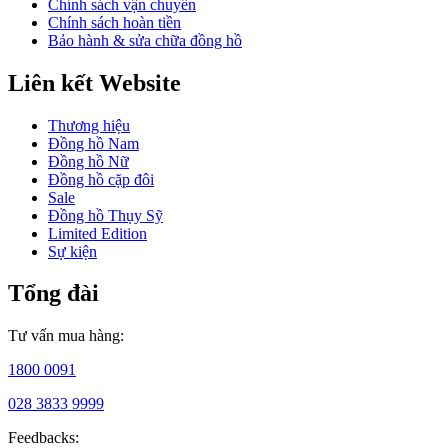
Chính sách vận chuyển
đạt
Chính sách hoàn tiền
chuẩn
Bảo hành & sửa chữa đồng hồ
mực
khắt
Liên kết Website
khe
của
thương
Thương hiệu
hiệu.
Đồng hồ Nam
Đồng hồ Nữ
Đồng hồ cặp đôi
Sale
Đồng hồ Thụy Sỹ
Limited Edition
Sự kiện
Tổng đài
Từ
những
Tư vấn mua hàng:
đường
nét
1800 0091
thanh
lịch,
028 3833 9999
nữ
Feedbacks:
tính