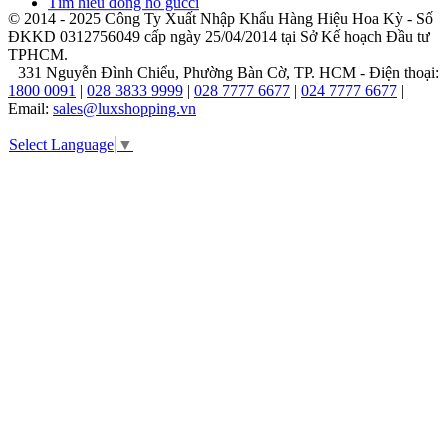
Tìm hiểu đồng hồ gucci
tuyên
© 2014 - 2025 Công Ty Xuất Nhập Khẩu Hàng Hiệu Hoa Kỳ - Số
ngôn
ĐKKD 0312756049 cấp ngày 25/04/2014 tại Sở Kế hoạch Đầu tư
về
TPHCM.
gu
331 Nguyễn Đình Chiểu, Phường Bàn Cờ, TP. HCM - Điện thoại:
thẩm
1800 0091
|
028 3833 9999
|
028 7777 6677
|
024 7777 6677
|
mỹ
Email:
sales@luxshopping.vn
và
phong
Select Language
▼
cách
sống
của
người
đeo.
Đó
là
sự
kết
hợp
hoàn
hảo
giữa
vẻ
đẹp
đương
đại