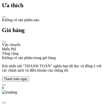
và
Ưa thích
chất
lượng
bền
Không có sản phẩm nào.
bỉ,
mang
Giỏ hàng
lại
sự
lựa
chọn
Vận chuyển
lý
Miễn Phí
tưởng
Tổng cộng
cho
Không có sản phẩm trong giỏ hàng
mọi
phong
Khi nhấn nút "THANH TOÁN" nghĩa bạn đã đọc và đồng ý với
cách
các chính sách và điều khoản của chúng tôi.
và
cá
Thanh toán ngay
tính
riêng
0
biệt.
Với
sự
trau