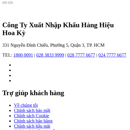
phí,
nhưng
toàn
bộ
Công Ty Xuất Nhập Khẩu Hàng Hiệu
khâu
thiết
Hoa Kỳ
kế
và
331 Nguyễn Đình Chiểu, Phường 5, Quận 3, TP. HCM
kiểm
soát
TEL:
1800 0091
|
028 3833 9999
|
028 7777 6677
|
024 7777 6677
chất
lượng
luôn
được
Guess
trực
tiếp
Trợ giúp khách hàng
đảm
nhiệm,
đảm
Về chúng tôi
bảo
Chính sách bảo mật
mỗi
Chính sách Cookie
sản
Chính sách bán hàng
phẩm
Chính sách hậu mãi
đều