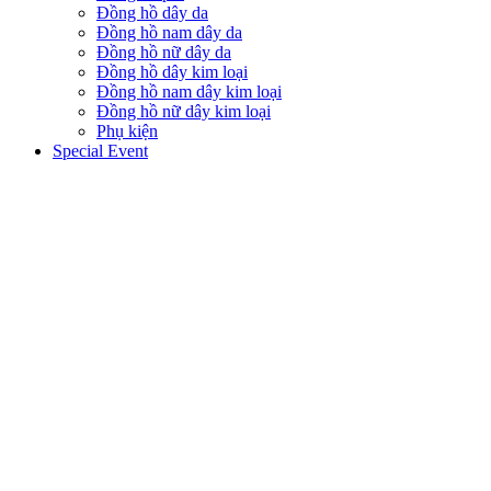
Đồng hồ dây da
Đồng hồ nam dây da
Đồng hồ nữ dây da
Đồng hồ dây kim loại
Đồng hồ nam dây kim loại
Đồng hồ nữ dây kim loại
Phụ kiện
Special Event