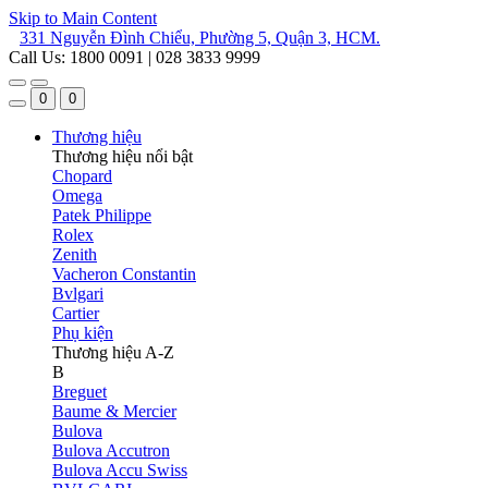
Skip to Main Content
331 Nguyễn Đình Chiểu, Phường 5, Quận 3, HCM.
Call Us: 1800 0091 | 028 3833 9999
0
0
Thương hiệu
Thương hiệu nổi bật
Chopard
Omega
Patek Philippe
Rolex
Zenith
Vacheron Constantin
Bvlgari
Cartier
Phụ kiện
Thương hiệu A-Z
B
Breguet
Baume & Mercier
Bulova
Bulova Accutron
Bulova Accu Swiss