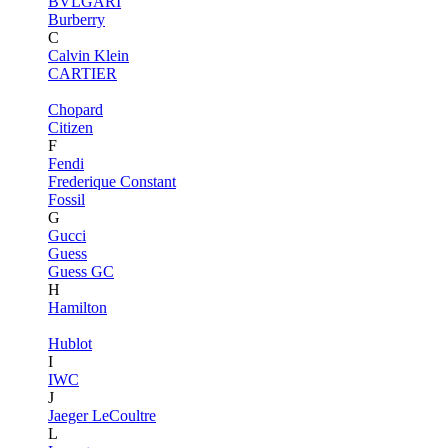
BVLGARI
Burberry
C
Calvin Klein
CARTIER
Chopard
Citizen
F
Fendi
Frederique Constant
Fossil
G
Gucci
Guess
Guess GC
H
Hamilton
Hublot
I
IWC
J
Jaeger LeCoultre
L