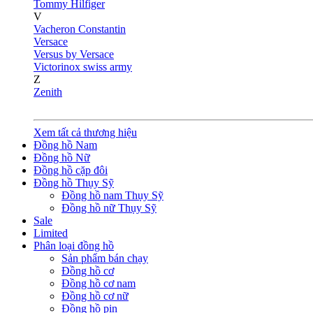
Tommy Hilfiger
V
Vacheron Constantin
Versace
Versus by Versace
Victorinox swiss army
Z
Zenith
Xem tất cả thương hiệu
Đồng hồ Nam
Đồng hồ Nữ
Đồng hồ cặp đôi
Đồng hồ Thụy Sỹ
Đồng hồ nam Thụy Sỹ
Đồng hồ nữ Thụy Sỹ
Sale
Limited
Phân loại đồng hồ
Sản phẩm bán chạy
Đồng hồ cơ
Đồng hồ cơ nam
Đồng hồ cơ nữ
Đồng hồ pin