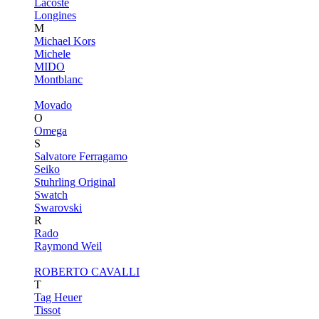
Lacoste
Longines
M
Michael Kors
Michele
MIDO
Montblanc
Movado
O
Omega
S
Salvatore Ferragamo
Seiko
Stuhrling Original
Swatch
Swarovski
R
Rado
Raymond Weil
ROBERTO CAVALLI
T
Tag Heuer
Tissot