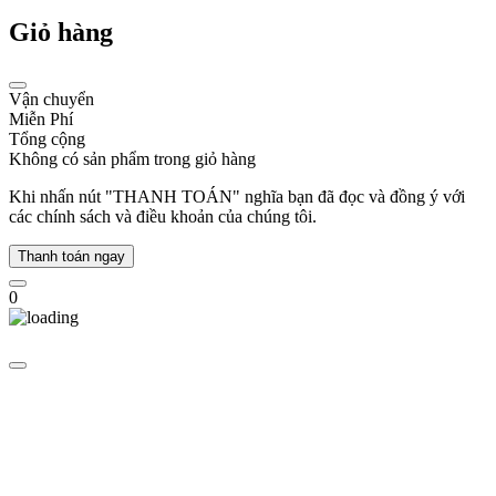
người
Giỏ hàng
nổi
tiếng
trên
khắp
Vận chuyển
thế
Miễn Phí
giới
Tổng cộng
ưa
Không có sản phẩm trong giỏ hàng
chuộng
từ
Khi nhấn nút "THANH TOÁN" nghĩa bạn đã đọc và đồng ý với
diễn
các chính sách và điều khoản của chúng tôi.
viên,
ca
Thanh toán ngay
sĩ,
người
0
mẫu,...
Năm
2006,
thương
hiệu
Michael
Kors
trở
thành
công