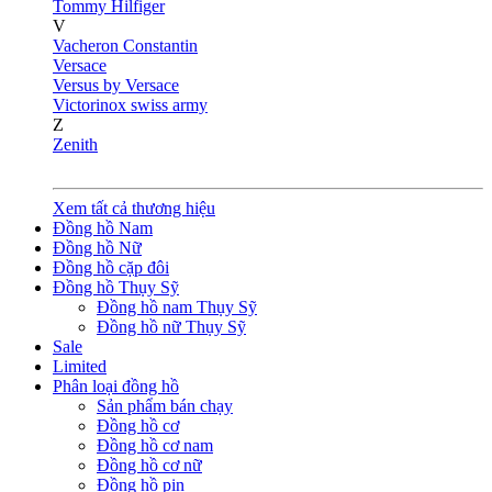
Tommy Hilfiger
V
Vacheron Constantin
Versace
Versus by Versace
Victorinox swiss army
Z
Zenith
Xem tất cả thương hiệu
Đồng hồ Nam
Đồng hồ Nữ
Đồng hồ cặp đôi
Đồng hồ Thụy Sỹ
Đồng hồ nam Thụy Sỹ
Đồng hồ nữ Thụy Sỹ
Sale
Limited
Phân loại đồng hồ
Sản phẩm bán chạy
Đồng hồ cơ
Đồng hồ cơ nam
Đồng hồ cơ nữ
Đồng hồ pin