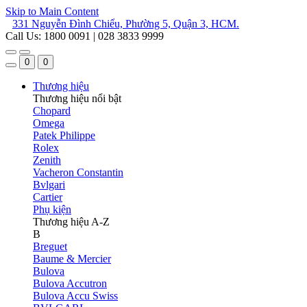
Skip to Main Content
331 Nguyễn Đình Chiểu, Phường 5, Quận 3, HCM.
Call Us: 1800 0091 | 028 3833 9999
0
0
Thương hiệu
Thương hiệu nổi bật
Chopard
Omega
Patek Philippe
Rolex
Zenith
Vacheron Constantin
Bvlgari
Cartier
Phụ kiện
Thương hiệu A-Z
B
Breguet
Baume & Mercier
Bulova
Bulova Accutron
Bulova Accu Swiss