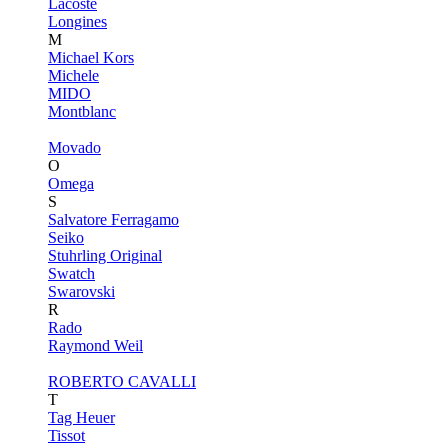
Lacoste
Longines
M
Michael Kors
Michele
MIDO
Montblanc
Movado
O
Omega
S
Salvatore Ferragamo
Seiko
Stuhrling Original
Swatch
Swarovski
R
Rado
Raymond Weil
ROBERTO CAVALLI
T
Tag Heuer
Tissot