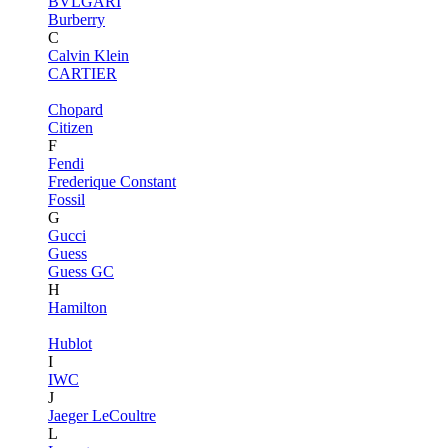
BVLGARI
Burberry
C
Calvin Klein
CARTIER
Chopard
Citizen
F
Fendi
Frederique Constant
Fossil
G
Gucci
Guess
Guess GC
H
Hamilton
Hublot
I
IWC
J
Jaeger LeCoultre
L