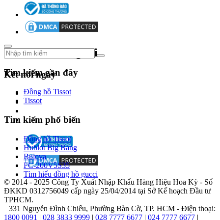
cổ
điển
với
xu
hướng
hiện
Theo dõi chúng tôi
đại.
Năm
Tìm kiếm gần đây
Kết nối ngay
2004,
Michael
Đồng hồ Tissot
Kors
Tissot
mở
rộng
Tìm kiếm phổ biến
phạm
vi
sang
Đồng hồ Tissot
phụ
Hublot Big Bang
kiện
Bulova
thời
FC-200V5S35
trang
Tìm hiểu đồng hồ gucci
và
© 2014 - 2025 Công Ty Xuất Nhập Khẩu Hàng Hiệu Hoa Kỳ - Số
giới
ĐKKD 0312756049 cấp ngày 25/04/2014 tại Sở Kế hoạch Đầu tư
thiệu
TPHCM.
bộ
331 Nguyễn Đình Chiểu, Phường Bàn Cờ, TP. HCM - Điện thoại:
sưu
1800 0091
|
028 3833 9999
|
028 7777 6677
|
024 7777 6677
|