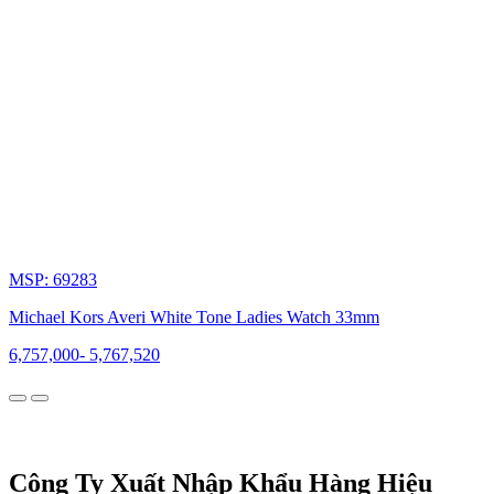
Dám
nghĩ
dám
làm,
năm
1981,
Michael
Kors
thành
lập
thương
hiệu
riêng
của
MSP: 69283
mình
dưới
Michael Kors Averi White Tone Ladies Watch 33mm
tên
của
6,757,000
-
5,767,520
chính
mình.
Bộ
sưu
tập
đầu
Công Ty Xuất Nhập Khẩu Hàng Hiệu
tiên