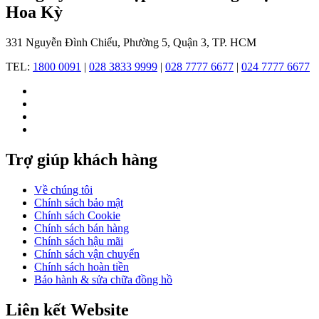
của
Hoa Kỳ
ông
bao
331 Nguyễn Đình Chiểu, Phường 5, Quận 3, TP. HCM
gồm
quần
TEL:
1800 0091
|
028 3833 9999
|
028 7777 6677
|
024 7777 6677
áo
và
phụ
kiện
dành
cho
phụ
Trợ giúp khách hàng
nữ.
Về chúng tôi
Chính sách bảo mật
Chính sách Cookie
Chính sách bán hàng
Chính sách hậu mãi
Thương
Chính sách vận chuyển
hiệu
Chính sách hoàn tiền
Michael
Bảo hành & sửa chữa đồng hồ
Kors
nổi
Liên kết Website
tiếng