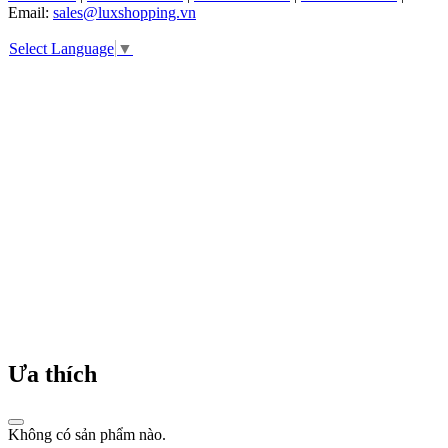
tập
Email:
sales@luxshopping.vn
đồng
hồ
Select Language
▼
nam
và
đồng
hồ
nữ
đầu
tiên.
Michael
Kors
nhanh
chóng
trở
thành
hãng
thời
trang
được
Ưa thích
săn
đón
và
Không có sản phẩm nào.
được