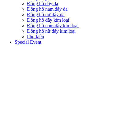
Đồng hồ dây da
Đồng hồ nam dây da
Đồng hồ nữ dây da
Đồng hồ dây kim loại
Đồng hồ nam dây kim loại
Đồng hồ nữ dây kim loại
Phụ kiện
Special Event