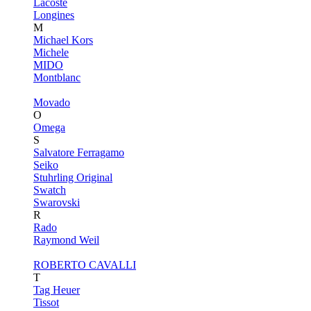
Lacoste
Longines
M
Michael Kors
Michele
MIDO
Montblanc
Movado
O
Omega
S
Salvatore Ferragamo
Seiko
Stuhrling Original
Swatch
Swarovski
R
Rado
Raymond Weil
ROBERTO CAVALLI
T
Tag Heuer
Tissot