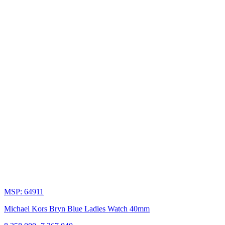
Với
ý
thức
yêu
thương
cộng
đồng
và
bảo
vệ
môi
trường,
Michael
Kors
phát
MSP: 64911
động
Chiến
Michael Kors Bryn Blue Ladies Watch 40mm
dịch