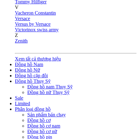
Tommy Hilfiger
V
Vacheron Constantin
Versace
Versus by Versace
Victorinox swiss army
Z
Zenith
Xem tất cả thương hiệu
Đồng hồ Nam
Đồng hồ Nữ
Đồng hồ cặp đôi
Đồng hồ Thụy Sỹ
Đồng hồ nam Thụy Sỹ
Đồng hồ nữ Thụy Sỹ
Sale
Limited
Phân loại đồng hồ
Sản phẩm bán chạy
Đồng hồ cơ
Đồng hồ cơ nam
Đồng hồ cơ nữ
Đồng hồ pin