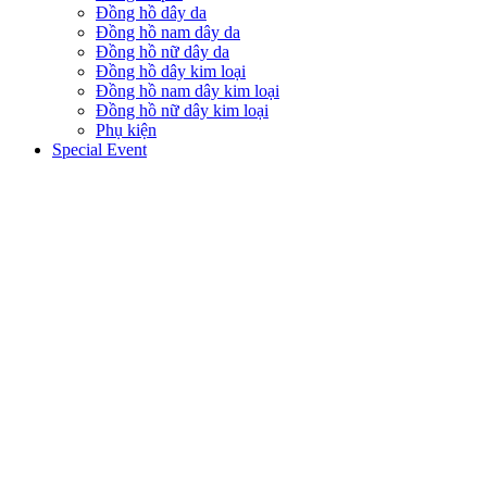
Đồng hồ dây da
Đồng hồ nam dây da
Đồng hồ nữ dây da
Đồng hồ dây kim loại
Đồng hồ nam dây kim loại
Đồng hồ nữ dây kim loại
Phụ kiện
Special Event