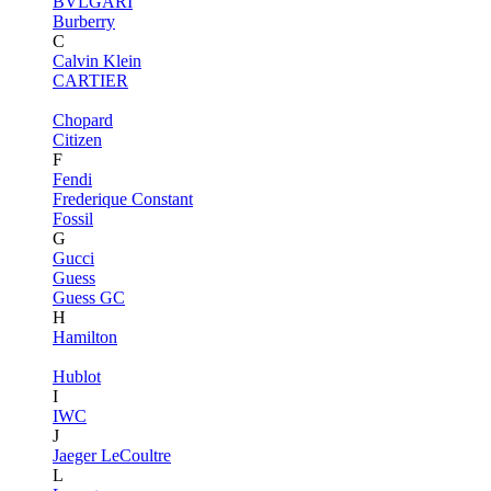
BVLGARI
Burberry
C
Calvin Klein
CARTIER
Chopard
Citizen
F
Fendi
Frederique Constant
Fossil
G
Gucci
Guess
Guess GC
H
Hamilton
Hublot
I
IWC
J
Jaeger LeCoultre
L