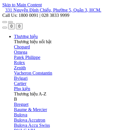
Skip to Main Content
331 Nguyễn Đình Chiểu, Phường 5, Quận 3, HCM.
Call Us: 1800 0091 | 028 3833 9999
0
0
Thương hiệu
Thương hiệu nổi bật
Chopard
Omega
Patek Philippe
Rolex
Zenith
Vacheron Constantin
Bvlgari
Cartier
Phụ kiện
Thương hiệu A-Z
B
Breguet
Baume & Mercier
Bulova
Bulova Accutron
Bulova Accu Swiss