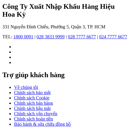
ứng
Công Ty Xuất Nhập Khẩu Hàng Hiệu
Chiến
dịch
Hoa Kỳ
này
được
331 Nguyễn Đình Chiểu, Phường 5, Quận 3, TP. HCM
làm
bằng
TEL:
1800 0091
|
028 3833 9999
|
028 7777 6677
|
024 7777 6677
axetat
sinh
học
thân
thiện
với
môi
Trợ giúp khách hàng
trường.
Những
Về chúng tôi
Chính sách bảo mật
bộ
Chính sách Cookie
sưu
Chính sách bán hàng
Chính sách hậu mãi
tập
Chính sách vận chuyển
đồng
Chính sách hoàn tiền
Bảo hành & sửa chữa đồng hồ
hồ