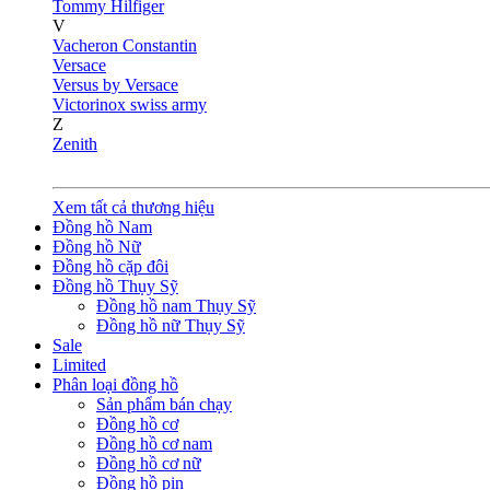
Tommy Hilfiger
V
Vacheron Constantin
Versace
Versus by Versace
Victorinox swiss army
Z
Zenith
Xem tất cả thương hiệu
Đồng hồ Nam
Đồng hồ Nữ
Đồng hồ cặp đôi
Đồng hồ Thụy Sỹ
Đồng hồ nam Thụy Sỹ
Đồng hồ nữ Thụy Sỹ
Sale
Limited
Phân loại đồng hồ
Sản phẩm bán chạy
Đồng hồ cơ
Đồng hồ cơ nam
Đồng hồ cơ nữ
Đồng hồ pin