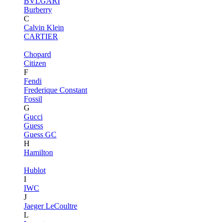
BVLGARI
Burberry
C
Calvin Klein
CARTIER
Chopard
Citizen
F
Fendi
Frederique Constant
Fossil
G
Gucci
Guess
Guess GC
H
Hamilton
Hublot
I
IWC
J
Jaeger LeCoultre
L