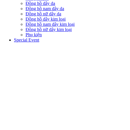
Đồng hồ dây da
Đồng hồ nam dây da
Đồng hồ nữ dây da
Đồng hồ dây kim loại
Đồng hồ nam dây kim loại
Đồng hồ nữ dây kim loại
Phụ kiện
Special Event