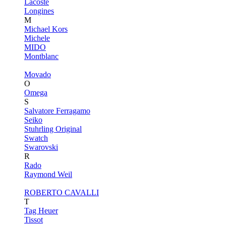
Lacoste
Longines
M
Michael Kors
Michele
MIDO
Montblanc
Movado
O
Omega
S
Salvatore Ferragamo
Seiko
Stuhrling Original
Swatch
Swarovski
R
Rado
Raymond Weil
ROBERTO CAVALLI
T
Tag Heuer
Tissot