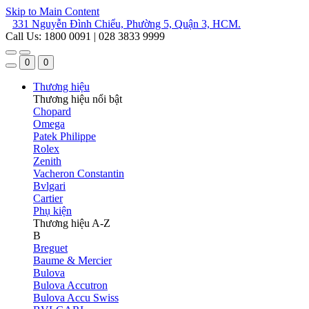
Skip to Main Content
331 Nguyễn Đình Chiểu, Phường 5, Quận 3, HCM.
Call Us: 1800 0091 | 028 3833 9999
0
0
Thương hiệu
Thương hiệu nổi bật
Chopard
Omega
Patek Philippe
Rolex
Zenith
Vacheron Constantin
Bvlgari
Cartier
Phụ kiện
Thương hiệu A-Z
B
Breguet
Baume & Mercier
Bulova
Bulova Accutron
Bulova Accu Swiss