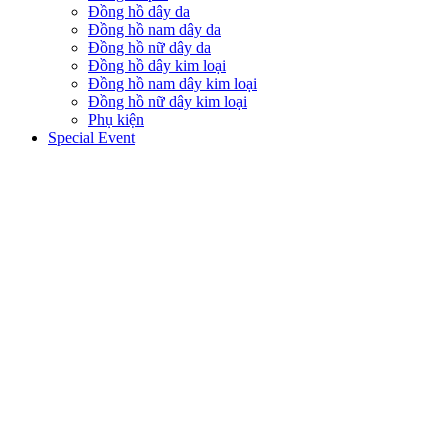
Đồng hồ dây da
Đồng hồ nam dây da
Đồng hồ nữ dây da
Đồng hồ dây kim loại
Đồng hồ nam dây kim loại
Đồng hồ nữ dây kim loại
Phụ kiện
Special Event