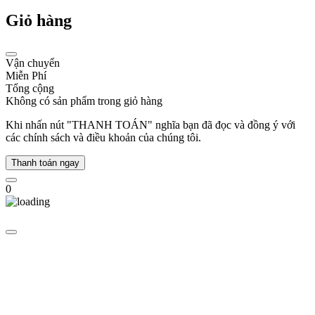
người
Giỏ hàng
nổi
tiếng
trên
khắp
Vận chuyển
thế
Miễn Phí
giới
Tổng cộng
ưa
Không có sản phẩm trong giỏ hàng
chuộng
từ
Khi nhấn nút "THANH TOÁN" nghĩa bạn đã đọc và đồng ý với
diễn
các chính sách và điều khoản của chúng tôi.
viên,
ca
Thanh toán ngay
sĩ,
người
0
mẫu,...
Năm
2006,
thương
hiệu
Michael
Kors
trở
thành
công