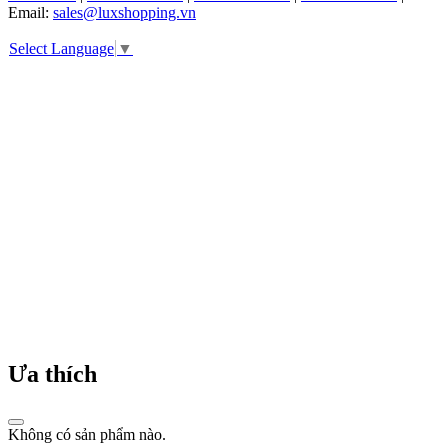
tập
Email:
sales@luxshopping.vn
đồng
hồ
Select Language
▼
nam
và
đồng
hồ
nữ
đầu
tiên.
Michael
Kors
nhanh
chóng
trở
thành
hãng
thời
trang
được
Ưa thích
săn
đón
và
Không có sản phẩm nào.
được