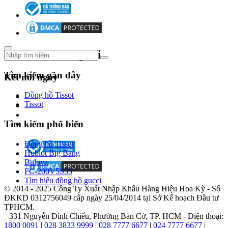
cổ
điển
với
xu
hướng
hiện
Theo dõi chúng tôi
đại.
Năm
Tìm kiếm gần đây
Kết nối ngay
2004,
Michael
Đồng hồ Tissot
Kors
Tissot
mở
rộng
Tìm kiếm phổ biến
phạm
vi
sang
Đồng hồ Tissot
phụ
Hublot Big Bang
kiện
Bulova
thời
FC-200V5S35
trang
Tìm hiểu đồng hồ gucci
và
© 2014 - 2025 Công Ty Xuất Nhập Khẩu Hàng Hiệu Hoa Kỳ - Số
giới
ĐKKD 0312756049 cấp ngày 25/04/2014 tại Sở Kế hoạch Đầu tư
thiệu
TPHCM.
bộ
331 Nguyễn Đình Chiểu, Phường Bàn Cờ, TP. HCM - Điện thoại:
sưu
1800 0091
|
028 3833 9999
|
028 7777 6677
|
024 7777 6677
|