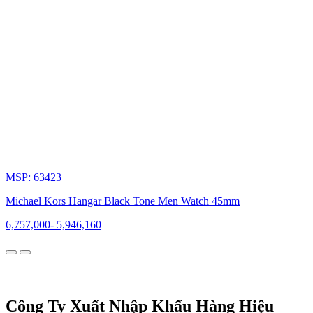
Dám
nghĩ
dám
làm,
năm
1981,
Michael
Kors
thành
lập
thương
hiệu
riêng
của
MSP: 63423
mình
dưới
Michael Kors Hangar Black Tone Men Watch 45mm
tên
của
6,757,000
-
5,946,160
chính
mình.
Bộ
sưu
tập
đầu
Công Ty Xuất Nhập Khẩu Hàng Hiệu
tiên