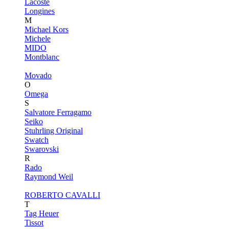
Lacoste
Longines
M
Michael Kors
Michele
MIDO
Montblanc
Movado
O
Omega
S
Salvatore Ferragamo
Seiko
Stuhrling Original
Swatch
Swarovski
R
Rado
Raymond Weil
ROBERTO CAVALLI
T
Tag Heuer
Tissot