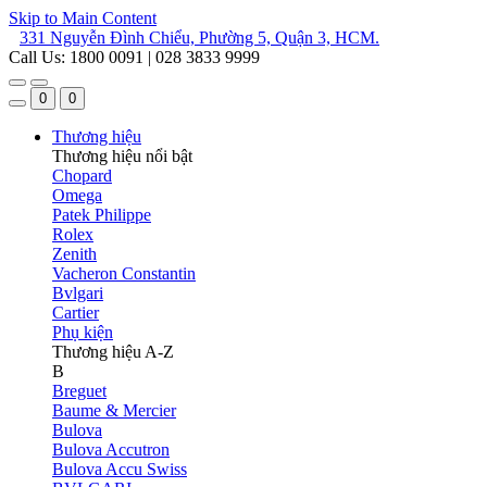
Skip to Main Content
331 Nguyễn Đình Chiểu, Phường 5, Quận 3, HCM.
Call Us: 1800 0091 | 028 3833 9999
0
0
Thương hiệu
Thương hiệu nổi bật
Chopard
Omega
Patek Philippe
Rolex
Zenith
Vacheron Constantin
Bvlgari
Cartier
Phụ kiện
Thương hiệu A-Z
B
Breguet
Baume & Mercier
Bulova
Bulova Accutron
Bulova Accu Swiss