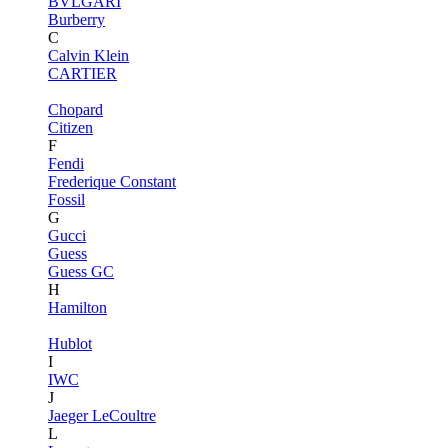
BVLGARI
Burberry
C
Calvin Klein
CARTIER
Chopard
Citizen
F
Fendi
Frederique Constant
Fossil
G
Gucci
Guess
Guess GC
H
Hamilton
Hublot
I
IWC
J
Jaeger LeCoultre
L