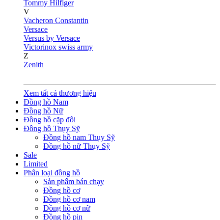
Tommy Hilfiger
V
Vacheron Constantin
Versace
Versus by Versace
Victorinox swiss army
Z
Zenith
Xem tất cả thương hiệu
Đồng hồ Nam
Đồng hồ Nữ
Đồng hồ cặp đôi
Đồng hồ Thụy Sỹ
Đồng hồ nam Thụy Sỹ
Đồng hồ nữ Thụy Sỹ
Sale
Limited
Phân loại đồng hồ
Sản phẩm bán chạy
Đồng hồ cơ
Đồng hồ cơ nam
Đồng hồ cơ nữ
Đồng hồ pin