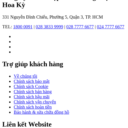
của
Hoa Kỳ
ông
bao
331 Nguyễn Đình Chiểu, Phường 5, Quận 3, TP. HCM
gồm
quần
TEL:
1800 0091
|
028 3833 9999
|
028 7777 6677
|
024 7777 6677
áo
và
phụ
kiện
dành
cho
phụ
Trợ giúp khách hàng
nữ.
Về chúng tôi
Chính sách bảo mật
Chính sách Cookie
Chính sách bán hàng
Chính sách hậu mãi
Thương
Chính sách vận chuyển
hiệu
Chính sách hoàn tiền
Michael
Bảo hành & sửa chữa đồng hồ
Kors
nổi
Liên kết Website
tiếng