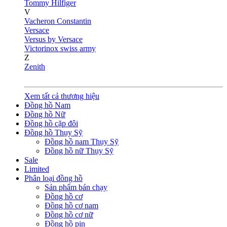
Tommy Hilfiger
V
Vacheron Constantin
Versace
Versus by Versace
Victorinox swiss army
Z
Zenith
Xem tất cả thương hiệu
Đồng hồ Nam
Đồng hồ Nữ
Đồng hồ cặp đôi
Đồng hồ Thụy Sỹ
Đồng hồ nam Thụy Sỹ
Đồng hồ nữ Thụy Sỹ
Sale
Limited
Phân loại đồng hồ
Sản phẩm bán chạy
Đồng hồ cơ
Đồng hồ cơ nam
Đồng hồ cơ nữ
Đồng hồ pin