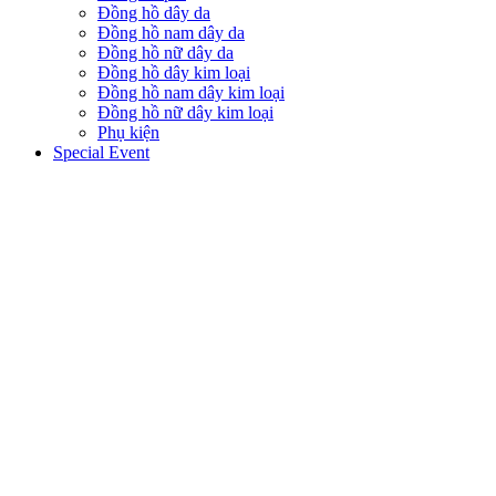
Đồng hồ dây da
Đồng hồ nam dây da
Đồng hồ nữ dây da
Đồng hồ dây kim loại
Đồng hồ nam dây kim loại
Đồng hồ nữ dây kim loại
Phụ kiện
Special Event