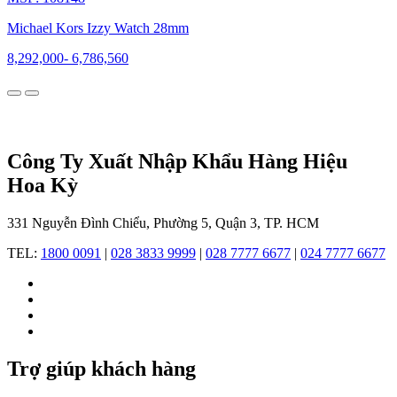
giới
mộ
Michael Kors Izzy Watch 28mm
điệu
và
8,292,000
-
6,786,560
trở
thành
thương
hiệu
toàn
cầu.
Công Ty Xuất Nhập Khẩu Hàng Hiệu
Hoa Kỳ
331 Nguyễn Đình Chiểu, Phường 5, Quận 3, TP. HCM
TEL:
1800 0091
|
028 3833 9999
|
028 7777 6677
|
024 7777 6677
Sơ
lược
về
lịch
Trợ giúp khách hàng
sử