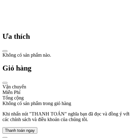
của
ông
bao
gồm
quần
áo
Ưa thích
và
phụ
kiện
dành
Không có sản phẩm nào.
cho
phụ
Giỏ hàng
nữ.
Vận chuyển
Miễn Phí
Tổng cộng
Không có sản phẩm trong giỏ hàng
Thương
hiệu
Khi nhấn nút "THANH TOÁN" nghĩa bạn đã đọc và đồng ý với
Michael
các chính sách và điều khoản của chúng tôi.
Kors
nổi
Thanh toán ngay
tiếng