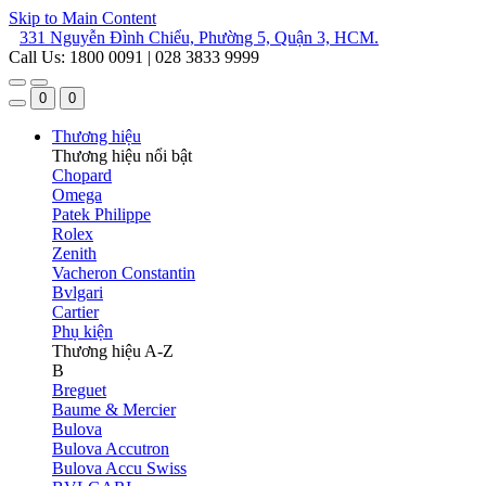
Skip to Main Content
331 Nguyễn Đình Chiểu, Phường 5, Quận 3, HCM.
Call Us: 1800 0091 | 028 3833 9999
0
0
Thương hiệu
Thương hiệu nổi bật
Chopard
Omega
Patek Philippe
Rolex
Zenith
Vacheron Constantin
Bvlgari
Cartier
Phụ kiện
Thương hiệu A-Z
B
Breguet
Baume & Mercier
Bulova
Bulova Accutron
Bulova Accu Swiss