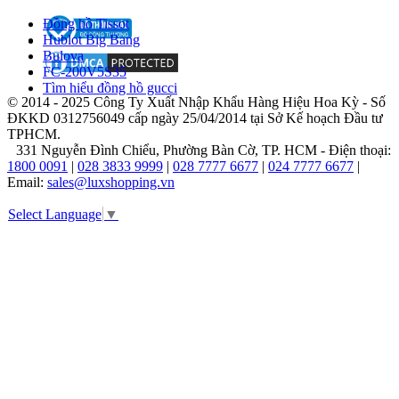
Dám
nghĩ
Đồng hồ Tissot
dám
Hublot Big Bang
làm,
Bulova
năm
FC-200V5S35
1981,
Tìm hiểu đồng hồ gucci
© 2014 - 2025 Công Ty Xuất Nhập Khẩu Hàng Hiệu Hoa Kỳ - Số
Michael
ĐKKD 0312756049 cấp ngày 25/04/2014 tại Sở Kế hoạch Đầu tư
Kors
TPHCM.
thành
331 Nguyễn Đình Chiểu, Phường Bàn Cờ, TP. HCM - Điện thoại:
lập
1800 0091
|
028 3833 9999
|
028 7777 6677
|
024 7777 6677
|
thương
Email:
sales@luxshopping.vn
hiệu
riêng
Select Language
▼
của
mình
dưới
tên
của
chính
mình.
Bộ
sưu
tập
đầu
tiên