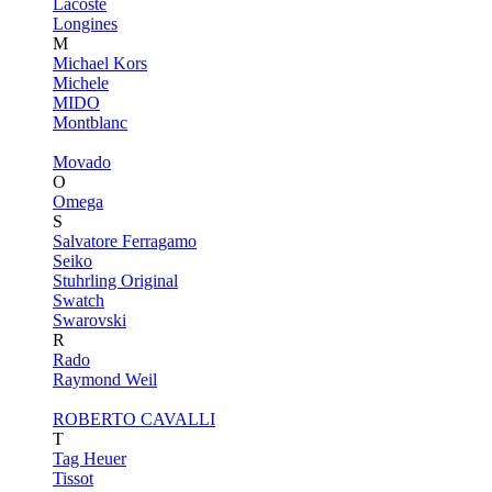
Lacoste
Longines
M
Michael Kors
Michele
MIDO
Montblanc
Movado
O
Omega
S
Salvatore Ferragamo
Seiko
Stuhrling Original
Swatch
Swarovski
R
Rado
Raymond Weil
ROBERTO CAVALLI
T
Tag Heuer
Tissot