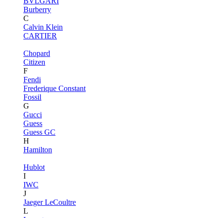
BVLGARI
Burberry
C
Calvin Klein
CARTIER
Chopard
Citizen
F
Fendi
Frederique Constant
Fossil
G
Gucci
Guess
Guess GC
H
Hamilton
Hublot
I
IWC
J
Jaeger LeCoultre
L