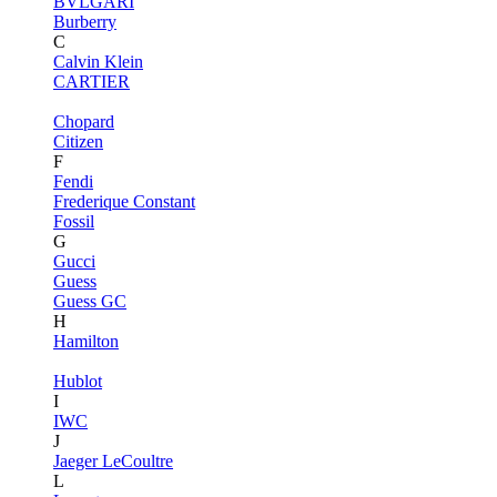
BVLGARI
Burberry
C
Calvin Klein
CARTIER
Chopard
Citizen
F
Fendi
Frederique Constant
Fossil
G
Gucci
Guess
Guess GC
H
Hamilton
Hublot
I
IWC
J
Jaeger LeCoultre
L