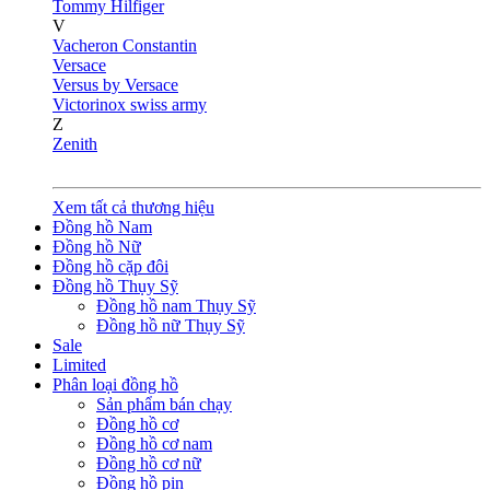
Tommy Hilfiger
V
Vacheron Constantin
Versace
Versus by Versace
Victorinox swiss army
Z
Zenith
Xem tất cả thương hiệu
Đồng hồ Nam
Đồng hồ Nữ
Đồng hồ cặp đôi
Đồng hồ Thụy Sỹ
Đồng hồ nam Thụy Sỹ
Đồng hồ nữ Thụy Sỹ
Sale
Limited
Phân loại đồng hồ
Sản phẩm bán chạy
Đồng hồ cơ
Đồng hồ cơ nam
Đồng hồ cơ nữ
Đồng hồ pin