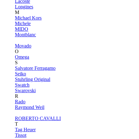
Lacoste
Longines
M
Michael Kors
Michele
MIDO
Montblanc
Movado
O
Omega
S
Salvatore Ferragamo
Seiko
Stuhrling Original
Swatch
Swarovski
R
Rado
Raymond Weil
ROBERTO CAVALLI
T
Tag Heuer
Tissot