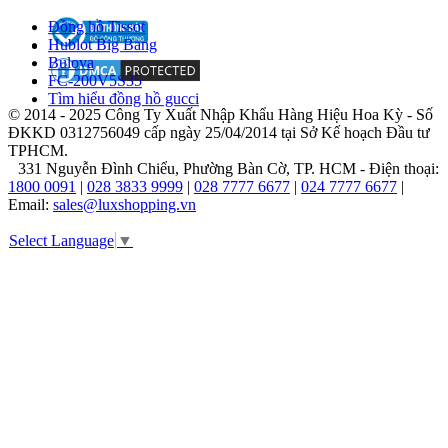
Dám
nghĩ
Đồng hồ Tissot
dám
Hublot Big Bang
làm,
Bulova
năm
FC-200V5S35
1981,
Tìm hiểu đồng hồ gucci
© 2014 - 2025 Công Ty Xuất Nhập Khẩu Hàng Hiệu Hoa Kỳ - Số
Michael
ĐKKD 0312756049 cấp ngày 25/04/2014 tại Sở Kế hoạch Đầu tư
Kors
TPHCM.
thành
331 Nguyễn Đình Chiểu, Phường Bàn Cờ, TP. HCM - Điện thoại:
lập
1800 0091
|
028 3833 9999
|
028 7777 6677
|
024 7777 6677
|
thương
Email:
sales@luxshopping.vn
hiệu
riêng
Select Language
▼
của
mình
dưới
tên
của
chính
mình.
Bộ
sưu
tập
đầu
tiên