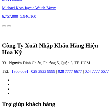
giới
mộ
Michael Kors Jaycie Watch 34mm
điệu
và
6,757,000
-
5,946,160
trở
thành
thương
hiệu
toàn
cầu.
Công Ty Xuất Nhập Khẩu Hàng Hiệu
Hoa Kỳ
331 Nguyễn Đình Chiểu, Phường 5, Quận 3, TP. HCM
TEL:
1800 0091
|
028 3833 9999
|
028 7777 6677
|
024 7777 6677
Sơ
lược
về
lịch
Trợ giúp khách hàng
sử