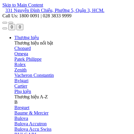
Skip to Main Content
331 Nguyễn Đình Chiểu, Phường 5, Quận 3, HCM.
Call Us: 1800 0091 | 028 3833 9999
0
0
Thương hiệu
Thương hiệu nổi bật
Chopard
Omega
Patek Philippe
Rolex
Zenith
Vacheron Constantin
Bvlgari
Cartier
Phụ kiện
Thương hiệu A-Z
B
Breguet
Baume & Mercier
Bulova
Bulova Accutron
Bulova Accu Swiss