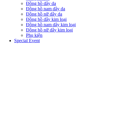
Đồng hồ dây da
Đồng hồ nam dây da
Đồng hồ nữ dây da
Đồng hồ dây kim loại
Đồng hồ nam dây kim loại
Đồng hồ nữ dây kim loại
Phụ kiện
Special Event