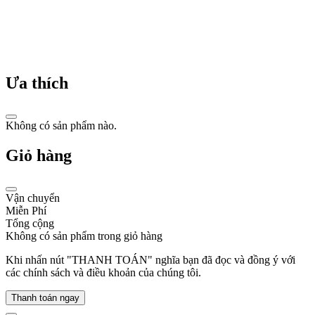
của
ông
bao
gồm
quần
áo
Ưa thích
và
phụ
kiện
dành
Không có sản phẩm nào.
cho
phụ
Giỏ hàng
nữ.
Vận chuyển
Miễn Phí
Tổng cộng
Không có sản phẩm trong giỏ hàng
Thương
hiệu
Khi nhấn nút "THANH TOÁN" nghĩa bạn đã đọc và đồng ý với
Michael
các chính sách và điều khoản của chúng tôi.
Kors
nổi
Thanh toán ngay
tiếng