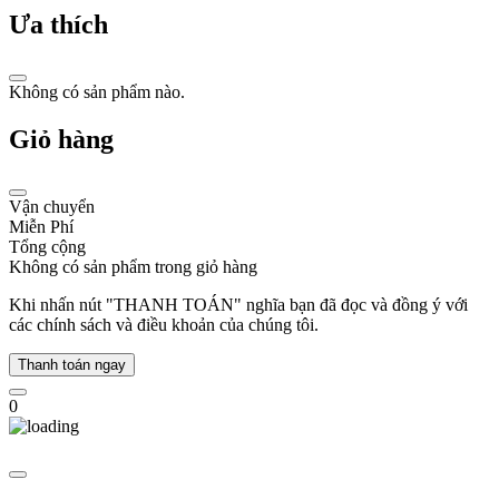
cổ
Ưa thích
điển
với
xu
hướng
Không có sản phẩm nào.
hiện
đại.
Giỏ hàng
Năm
2004,
Michael
Vận chuyển
Kors
Miễn Phí
mở
Tổng cộng
rộng
Không có sản phẩm trong giỏ hàng
phạm
vi
Khi nhấn nút "THANH TOÁN" nghĩa bạn đã đọc và đồng ý với
sang
các chính sách và điều khoản của chúng tôi.
phụ
kiện
Thanh toán ngay
thời
trang
0
và
giới
thiệu
bộ
sưu