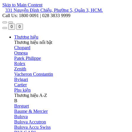
Skip to Main Content
331 Nguyễn Đình Chiểu, Phường 5, Quận 3, HCM.
Call Us: 1800 0091 | 028 3833 9999
0
0
Thương hiệu
Thương hiệu nổi bật
Chopard
Omega
Patek Philippe
Rolex
Zenith
Vacheron Constantin
Bvlgari
Cartier
Phụ kiện
Thương hiệu A-Z
B
Breguet
Baume & Mercier
Bulova
Bulova Accutron
Bulova Accu Swiss