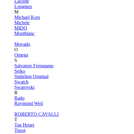
Lacoste
Longines
M
Michael Kors
Michele
MIDO
Montblanc
Movado
O
Omega
S
Salvatore Ferragamo
Seiko
Stuhrling Original
Swatch
Swarovski
R
Rado
Raymond Weil
ROBERTO CAVALLI
T
Tag Heuer
Tissot