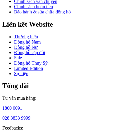
Chính sách vận chuyển
Dám
Chính sách hoàn tiền
nghĩ
Bảo hành & sửa chữa đồng hồ
dám
làm,
Liên kết Website
năm
1981,
Michael
Thương hiệu
Kors
Đồng hồ Nam
thành
Đồng hồ Nữ
lập
Đồng hồ cặp đôi
thương
Sale
hiệu
Đồng hồ Thụy Sỹ
riêng
Limited Edition
của
Sự kiện
mình
dưới
Tổng đài
tên
của
chính
Tư vấn mua hàng:
mình.
Bộ
1800 0091
sưu
tập
028 3833 9999
đầu
Feedbacks:
tiên