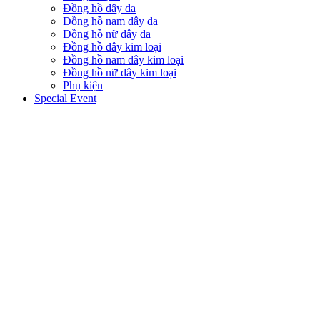
Đồng hồ dây da
Đồng hồ nam dây da
Đồng hồ nữ dây da
Đồng hồ dây kim loại
Đồng hồ nam dây kim loại
Đồng hồ nữ dây kim loại
Phụ kiện
Special Event