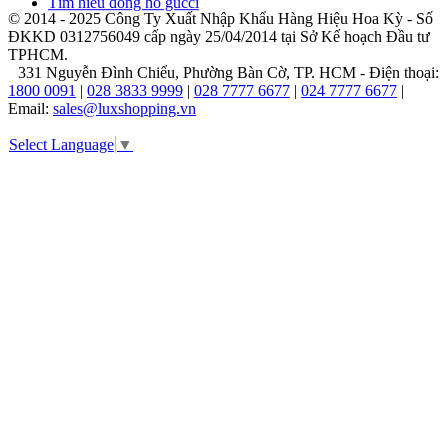
Tìm hiểu đồng hồ gucci
với
© 2014 - 2025 Công Ty Xuất Nhập Khẩu Hàng Hiệu Hoa Kỳ - Số
phong
ĐKKD 0312756049 cấp ngày 25/04/2014 tại Sở Kế hoạch Đầu tư
cách
TPHCM.
sang
331 Nguyễn Đình Chiểu, Phường Bàn Cờ, TP. HCM - Điện thoại:
trọng,
1800 0091
|
028 3833 9999
|
028 7777 6677
|
024 7777 6677
|
thanh
Email:
sales@luxshopping.vn
lịch
và
Select Language
▼
vượt
thời
gian.
Thương
hiệu
này
được
biết
đến
với
sự
kết
hợp
giữa
các
yếu
tố