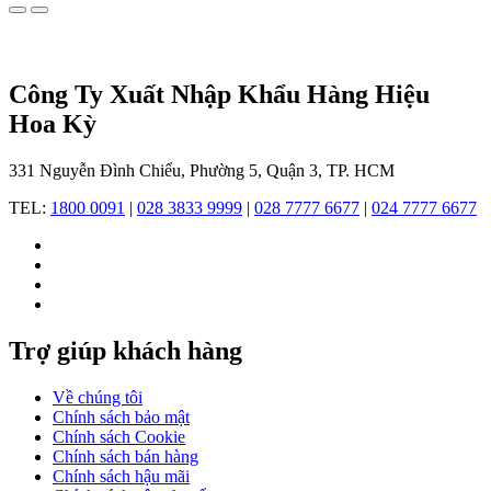
sinh
năm
1959
tại
Long
Công Ty Xuất Nhập Khẩu Hàng Hiệu
Island,
Hoa Kỳ
New
York
và
331 Nguyễn Đình Chiểu, Phường 5, Quận 3, TP. HCM
là
người
TEL:
1800 0091
|
028 3833 9999
|
028 7777 6677
|
024 7777 6677
có
niềm
đam
mê,
sự
hứng
thú
Trợ giúp khách hàng
với
thời
Về chúng tôi
trang
Chính sách bảo mật
từ
Chính sách Cookie
khi
Chính sách bán hàng
còn
Chính sách hậu mãi
nhỏ.