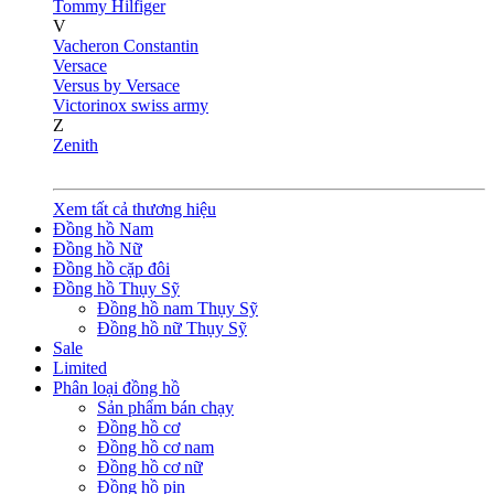
Tommy Hilfiger
V
Vacheron Constantin
Versace
Versus by Versace
Victorinox swiss army
Z
Zenith
Xem tất cả thương hiệu
Đồng hồ Nam
Đồng hồ Nữ
Đồng hồ cặp đôi
Đồng hồ Thụy Sỹ
Đồng hồ nam Thụy Sỹ
Đồng hồ nữ Thụy Sỹ
Sale
Limited
Phân loại đồng hồ
Sản phẩm bán chạy
Đồng hồ cơ
Đồng hồ cơ nam
Đồng hồ cơ nữ
Đồng hồ pin