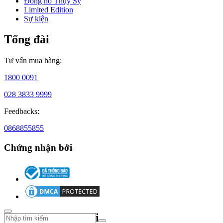
Đồng hồ Thụy Sỹ
Dám
Limited Edition
nghĩ
Sự kiện
dám
làm,
Tổng đài
năm
1981,
Michael
Tư vấn mua hàng:
Kors
thành
1800 0091
lập
thương
028 3833 9999
hiệu
riêng
Feedbacks:
của
0868855855
mình
dưới
Chứng nhận bởi
tên
của
chính
mình.
Bộ
sưu
tập
đầu
Theo dõi chúng tôi
tiên