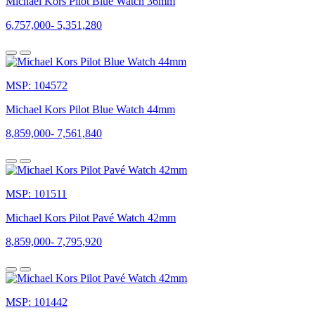
Michael Kors Pilot Blue Watch 36mm
giới
mộ
6,757,000
-
5,351,280
điệu
và
trở
thành
thương
MSP: 104572
hiệu
toàn
Michael Kors Pilot Blue Watch 44mm
cầu.
8,859,000
-
7,561,840
MSP: 101511
Michael Kors Pilot Pavé Watch 42mm
Sơ
lược
8,859,000
-
7,795,920
về
lịch
sử
MSP: 101442