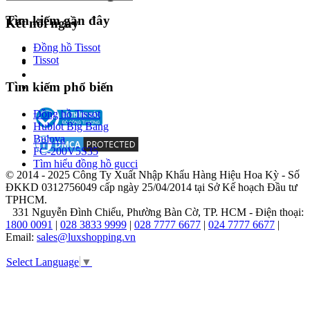
của
ông
Tìm kiếm gần đây
Kết nối ngay
bao
gồm
Đồng hồ Tissot
quần
Tissot
áo
và
Tìm kiếm phổ biến
phụ
kiện
Đồng hồ Tissot
dành
Hublot Big Bang
cho
Bulova
phụ
FC-200V5S35
nữ.
Tìm hiểu đồng hồ gucci
© 2014 - 2025 Công Ty Xuất Nhập Khẩu Hàng Hiệu Hoa Kỳ - Số
ĐKKD 0312756049 cấp ngày 25/04/2014 tại Sở Kế hoạch Đầu tư
TPHCM.
331 Nguyễn Đình Chiểu, Phường Bàn Cờ, TP. HCM - Điện thoại:
1800 0091
|
028 3833 9999
|
028 7777 6677
|
024 7777 6677
|
Email:
sales@luxshopping.vn
Thương
hiệu
Select Language
▼
Michael
Kors
nổi
tiếng