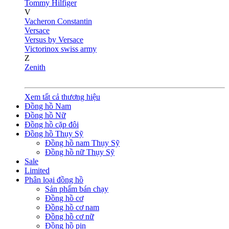
Tommy Hilfiger
V
Vacheron Constantin
Versace
Versus by Versace
Victorinox swiss army
Z
Zenith
Xem tất cả thương hiệu
Đồng hồ Nam
Đồng hồ Nữ
Đồng hồ cặp đôi
Đồng hồ Thụy Sỹ
Đồng hồ nam Thụy Sỹ
Đồng hồ nữ Thụy Sỹ
Sale
Limited
Phân loại đồng hồ
Sản phẩm bán chạy
Đồng hồ cơ
Đồng hồ cơ nam
Đồng hồ cơ nữ
Đồng hồ pin