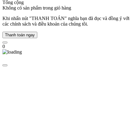
Tổng cộng
cổ
Không có sản phẩm trong giỏ hàng
điển
với
Khi nhấn nút "THANH TOÁN" nghĩa bạn đã đọc và đồng ý với
xu
các chính sách và điều khoản của chúng tôi.
hướng
hiện
Thanh toán ngay
đại.
Năm
0
2004,
Michael
Kors
mở
rộng
phạm
vi
sang
phụ
kiện
thời
trang
và
giới
thiệu
bộ
sưu