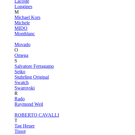
Lacoste
Longines
M
Michael Kors
Michele
MIDO
Montblanc
Movado
O
Omega
S
Salvatore Ferragamo
Seiko
Stuhrling Original
Swatch
Swarovski
R
Rado
Raymond Weil
ROBERTO CAVALLI
T
Tag Heuer
Tissot