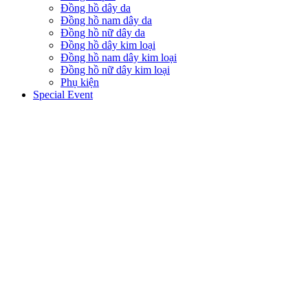
Đồng hồ dây da
Đồng hồ nam dây da
Đồng hồ nữ dây da
Đồng hồ dây kim loại
Đồng hồ nam dây kim loại
Đồng hồ nữ dây kim loại
Phụ kiện
Special Event