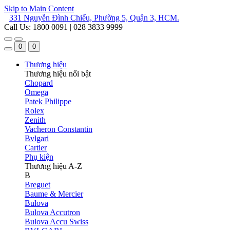
Skip to Main Content
331 Nguyễn Đình Chiểu, Phường 5, Quận 3, HCM.
Call Us: 1800 0091 | 028 3833 9999
0
0
Thương hiệu
Thương hiệu nổi bật
Chopard
Omega
Patek Philippe
Rolex
Zenith
Vacheron Constantin
Bvlgari
Cartier
Phụ kiện
Thương hiệu A-Z
B
Breguet
Baume & Mercier
Bulova
Bulova Accutron
Bulova Accu Swiss