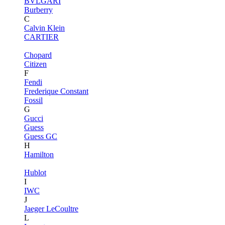
BVLGARI
Burberry
C
Calvin Klein
CARTIER
Chopard
Citizen
F
Fendi
Frederique Constant
Fossil
G
Gucci
Guess
Guess GC
H
Hamilton
Hublot
I
IWC
J
Jaeger LeCoultre
L