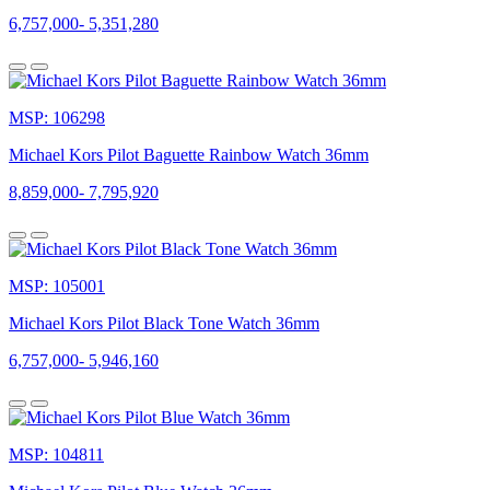
thượng
6,757,000
-
5,351,280
và
rất
xu
hướng.
Với
MSP: 106298
sự
đa
Michael Kors Pilot Baguette Rainbow Watch 36mm
dạng
trong
8,859,000
-
7,795,920
thiết
kế,
mẫu
mã,
đồng
MSP: 105001
hồ
Michael Kors Pilot Black Tone Watch 36mm
Michael
Kors
6,757,000
-
5,946,160
nhanh
chóng
chiếm
được
trái
MSP: 104811
tim
của