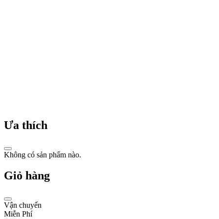
với
phong
cách
sang
trọng,
thanh
lịch
và
vượt
thời
gian.
Thương
hiệu
này
Ưa thích
được
biết
đến
với
Không có sản phẩm nào.
sự
kết
Giỏ hàng
hợp
giữa
các
Vận chuyển
yếu
Miễn Phí
tố