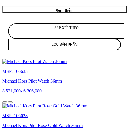
Michael
Kors
Xem thêm
là
một
trong
số
SẮP XẾP THEO
những
thương
hiệu
LỌC SẢN PHẨM
đồng
hồ
thời
trang
gây
MSP: 106633
sức
hút
Michael Kors Pilot Watch 36mm
vượt
trội
8,531,000
-
6,306,080
bởi
những
thiết
kế
MSP: 106628
bắt
mắt,
Michael Kors Pilot Rose Gold Watch 36mm
thời