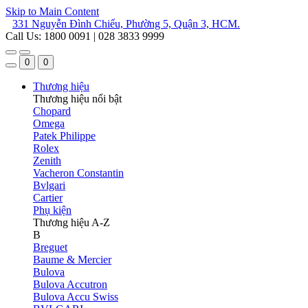
Skip to Main Content
331 Nguyễn Đình Chiểu, Phường 5, Quận 3, HCM.
Call Us: 1800 0091 | 028 3833 9999
0
0
Thương hiệu
Thương hiệu nổi bật
Chopard
Omega
Patek Philippe
Rolex
Zenith
Vacheron Constantin
Bvlgari
Cartier
Phụ kiện
Thương hiệu A-Z
B
Breguet
Baume & Mercier
Bulova
Bulova Accutron
Bulova Accu Swiss