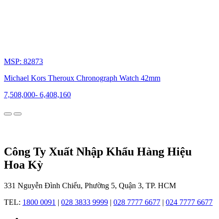
đồng
hồ
mấy
trăm
năm
hay
những
MSP: 82873
chiếc
Michael Kors Theroux Chronograph Watch 42mm
đồng
hồ
7,508,000
-
6,408,160
có
chứng
nhận
cao
cấp,
nhưng
điều
Công Ty Xuất Nhập Khẩu Hàng Hiệu
khiến
Hoa Kỳ
những
người
yêu
331 Nguyễn Đình Chiểu, Phường 5, Quận 3, TP. HCM
thích
thời
TEL:
1800 0091
|
028 3833 9999
|
028 7777 6677
|
024 7777 6677
trang
quay