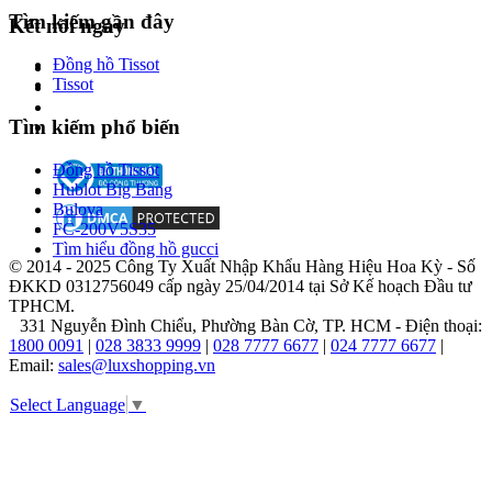
Tìm kiếm gần đây
Kết nối ngay
Đồng hồ Tissot
Tissot
Tìm kiếm phổ biến
Với
ý
Đồng hồ Tissot
thức
Hublot Big Bang
yêu
Bulova
thương
FC-200V5S35
cộng
Tìm hiểu đồng hồ gucci
đồng
© 2014 - 2025 Công Ty Xuất Nhập Khẩu Hàng Hiệu Hoa Kỳ - Số
và
ĐKKD 0312756049 cấp ngày 25/04/2014 tại Sở Kế hoạch Đầu tư
bảo
TPHCM.
vệ
331 Nguyễn Đình Chiểu, Phường Bàn Cờ, TP. HCM - Điện thoại:
môi
1800 0091
|
028 3833 9999
|
028 7777 6677
|
024 7777 6677
|
trường,
Email:
sales@luxshopping.vn
Michael
Kors
Select Language
▼
phát
động
Chiến
dịch