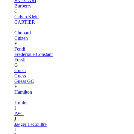
BVLGARI
Burberry
C
Calvin Klein
CARTIER
Chopard
Citizen
F
Fendi
Frederique Constant
Fossil
G
Gucci
Guess
Guess GC
H
Hamilton
Hublot
I
IWC
J
Jaeger LeCoultre
L