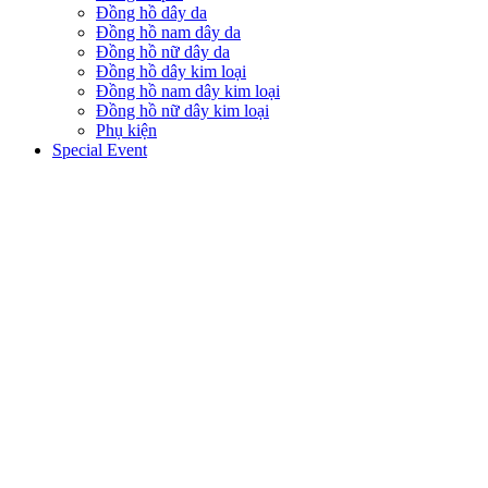
Đồng hồ dây da
Đồng hồ nam dây da
Đồng hồ nữ dây da
Đồng hồ dây kim loại
Đồng hồ nam dây kim loại
Đồng hồ nữ dây kim loại
Phụ kiện
Special Event