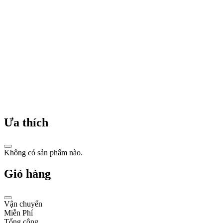
Kors
Loves
Pre-
loved
-
nhắm
đến
việc
tăng
cường
ý
thức
về
tình
Ưa thích
trạng
lãng
phí
Không có sản phẩm nào.
trong
ngành
thời
Giỏ hàng
trang
và
khuyến
Vận chuyển
khích
Miễn Phí
khách
Tổng cộng