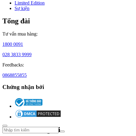
thể
Limited Edition
hiện
Sự kiện
sự
sang
Tổng đài
trọng
và
bản
Tư vấn mua hàng:
chất
của
1800 0091
lối
028 3833 9999
sống
hiện
Feedbacks:
đại
với
0868855855
thiết
kế
Chứng nhận bởi
hấp
dẫn
cùng
mức
giá
“dễ
mua”.
Theo dõi chúng tôi