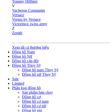
Tommy Hilfiger
V
Vacheron Constantin
Versace
Versus by Versace
Victorinox swiss army
Z
Zenith
Xem tất cả thương hiệu
Đồng hồ Nam
Đồng hồ Nữ
Đồng hồ cặp đôi
Đồng hồ Thụy Sỹ
Đồng hồ nam Thụy Sỹ
Đồng hồ nữ Thụy Sỹ
Sale
Limited
Phân loại đồng hồ
Sản phẩm bán chạy
Đồng hồ cơ
Đồng hồ cơ nam
Đồng hồ cơ nữ
Đồng hồ pin