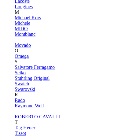
Lacoste
Longines
M
Michael Kors
Michele
MIDO
Montblanc
Movado
O
Omega
S
Salvatore Ferragamo
Seiko
Stuhrling Original
Swatch
Swarovski
R
Rado
Raymond Weil
ROBERTO CAVALLI
T
Tag Heuer
Tissot