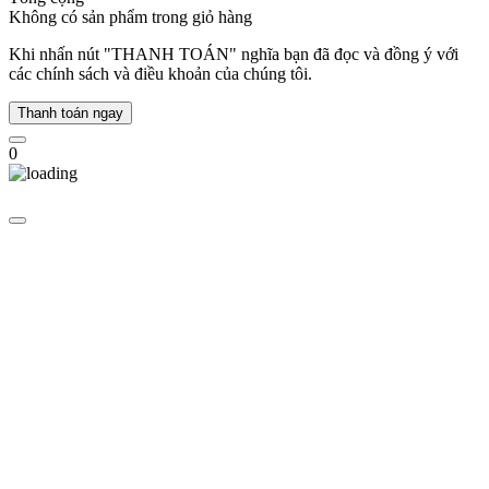
hàng
Không có sản phẩm trong giỏ hàng
của
Michael
Khi nhấn nút "THANH TOÁN" nghĩa bạn đã đọc và đồng ý với
Kors
các chính sách và điều khoản của chúng tôi.
chia
sẻ
Thanh toán ngay
và
tái
0
sử
dụng
các
sản
phẩm
thời
trang
đã
qua
sử
dụng.
Các
mẫu
đồng
hồ
MK
tiếp