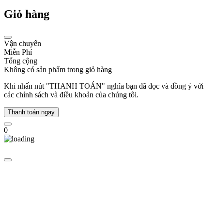
người
Giỏ hàng
nổi
tiếng
trên
khắp
Vận chuyển
thế
Miễn Phí
giới
Tổng cộng
ưa
Không có sản phẩm trong giỏ hàng
chuộng
từ
Khi nhấn nút "THANH TOÁN" nghĩa bạn đã đọc và đồng ý với
diễn
các chính sách và điều khoản của chúng tôi.
viên,
ca
Thanh toán ngay
sĩ,
người
0
mẫu,...
Năm
2006,
thương
hiệu
Michael
Kors
trở
thành
công