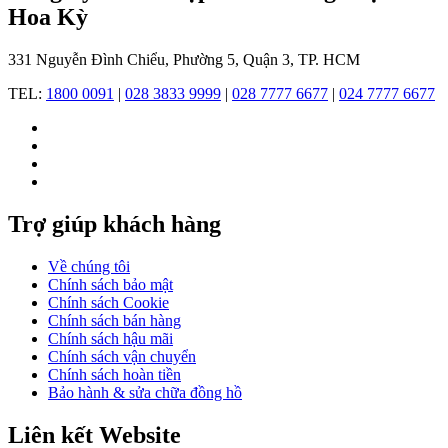
của
Hoa Kỳ
ông
bao
331 Nguyễn Đình Chiểu, Phường 5, Quận 3, TP. HCM
gồm
quần
TEL:
1800 0091
|
028 3833 9999
|
028 7777 6677
|
024 7777 6677
áo
và
phụ
kiện
dành
cho
phụ
Trợ giúp khách hàng
nữ.
Về chúng tôi
Chính sách bảo mật
Chính sách Cookie
Chính sách bán hàng
Chính sách hậu mãi
Thương
Chính sách vận chuyển
hiệu
Chính sách hoàn tiền
Michael
Bảo hành & sửa chữa đồng hồ
Kors
nổi
Liên kết Website
tiếng