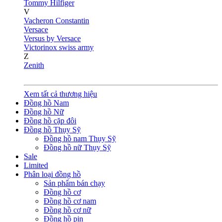
Tommy Hilfiger
V
Vacheron Constantin
Versace
Versus by Versace
Victorinox swiss army
Z
Zenith
Xem tất cả thương hiệu
Đồng hồ Nam
Đồng hồ Nữ
Đồng hồ cặp đôi
Đồng hồ Thụy Sỹ
Đồng hồ nam Thụy Sỹ
Đồng hồ nữ Thụy Sỹ
Sale
Limited
Phân loại đồng hồ
Sản phẩm bán chạy
Đồng hồ cơ
Đồng hồ cơ nam
Đồng hồ cơ nữ
Đồng hồ pin