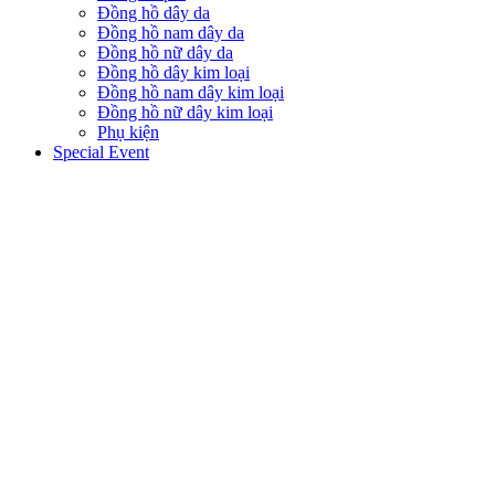
Đồng hồ dây da
Đồng hồ nam dây da
Đồng hồ nữ dây da
Đồng hồ dây kim loại
Đồng hồ nam dây kim loại
Đồng hồ nữ dây kim loại
Phụ kiện
Special Event