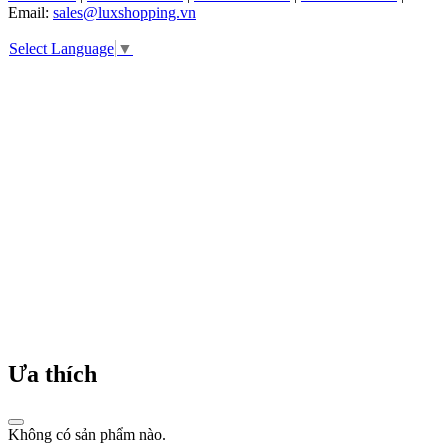
tập
Email:
sales@luxshopping.vn
đồng
hồ
Select Language
▼
nam
và
đồng
hồ
nữ
đầu
tiên.
Michael
Kors
nhanh
chóng
trở
thành
hãng
thời
trang
được
Ưa thích
săn
đón
và
Không có sản phẩm nào.
được