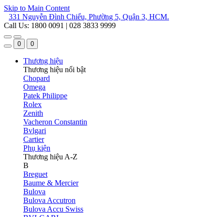
Skip to Main Content
331 Nguyễn Đình Chiểu, Phường 5, Quận 3, HCM.
Call Us: 1800 0091 | 028 3833 9999
0
0
Thương hiệu
Thương hiệu nổi bật
Chopard
Omega
Patek Philippe
Rolex
Zenith
Vacheron Constantin
Bvlgari
Cartier
Phụ kiện
Thương hiệu A-Z
B
Breguet
Baume & Mercier
Bulova
Bulova Accutron
Bulova Accu Swiss