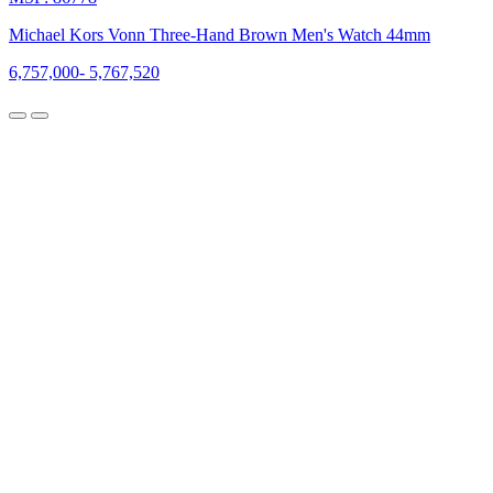
giới
mộ
Michael Kors Vonn Three-Hand Brown Men's Watch 44mm
điệu
và
6,757,000
-
5,767,520
trở
thành
thương
hiệu
toàn
cầu.
Sơ
lược
về
lịch
sử