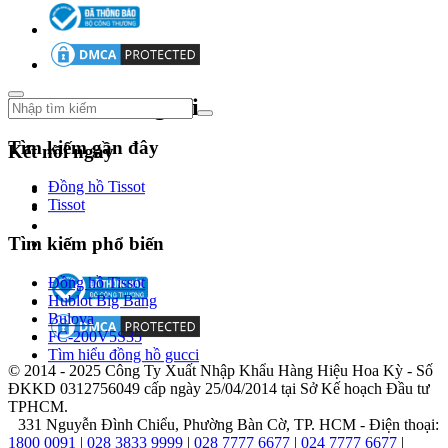
cổ
điển
với
xu
hướng
hiện
Theo dõi chúng tôi
đại.
Năm
Tìm kiếm gần đây
Kết nối ngay
2004,
Michael
Đồng hồ Tissot
Kors
Tissot
mở
rộng
Tìm kiếm phổ biến
phạm
vi
sang
Đồng hồ Tissot
phụ
Hublot Big Bang
kiện
Bulova
thời
FC-200V5S35
trang
Tìm hiểu đồng hồ gucci
và
© 2014 - 2025 Công Ty Xuất Nhập Khẩu Hàng Hiệu Hoa Kỳ - Số
giới
ĐKKD 0312756049 cấp ngày 25/04/2014 tại Sở Kế hoạch Đầu tư
thiệu
TPHCM.
bộ
331 Nguyễn Đình Chiểu, Phường Bàn Cờ, TP. HCM - Điện thoại:
sưu
1800 0091
|
028 3833 9999
|
028 7777 6677
|
024 7777 6677
|