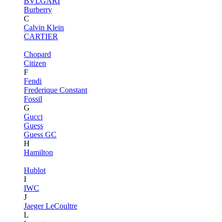
BVLGARI
Burberry
C
Calvin Klein
CARTIER
Chopard
Citizen
F
Fendi
Frederique Constant
Fossil
G
Gucci
Guess
Guess GC
H
Hamilton
Hublot
I
IWC
J
Jaeger LeCoultre
L