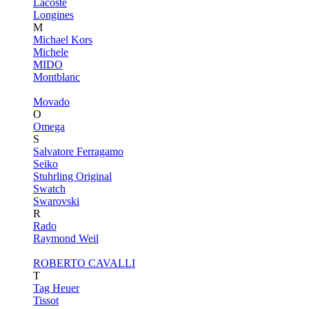
Lacoste
Longines
M
Michael Kors
Michele
MIDO
Montblanc
Movado
O
Omega
S
Salvatore Ferragamo
Seiko
Stuhrling Original
Swatch
Swarovski
R
Rado
Raymond Weil
ROBERTO CAVALLI
T
Tag Heuer
Tissot