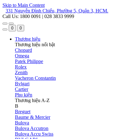
Skip to Main Content
331 Nguyễn Đình Chiểu, Phường 5, Quận 3, HCM.
Call Us: 1800 0091 | 028 3833 9999
0
0
Thương hiệu
Thương hiệu nổi bật
Chopard
Omega
Patek Philippe
Rolex
Zenith
Vacheron Constantin
Bvlgari
Cartier
Phụ kiện
Thương hiệu A-Z
B
Breguet
Baume & Mercier
Bulova
Bulova Accutron
Bulova Accu Swiss