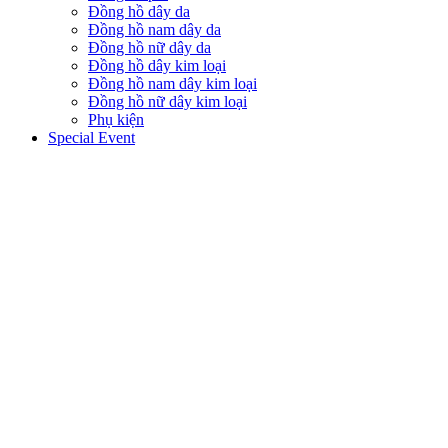
Đồng hồ dây da
Đồng hồ nam dây da
Đồng hồ nữ dây da
Đồng hồ dây kim loại
Đồng hồ nam dây kim loại
Đồng hồ nữ dây kim loại
Phụ kiện
Special Event