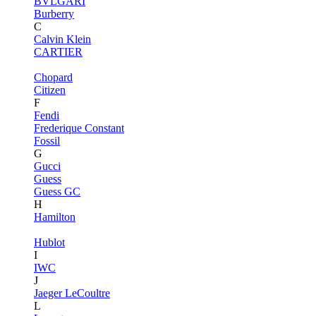
BVLGARI
Burberry
C
Calvin Klein
CARTIER
Chopard
Citizen
F
Fendi
Frederique Constant
Fossil
G
Gucci
Guess
Guess GC
H
Hamilton
Hublot
I
IWC
J
Jaeger LeCoultre
L