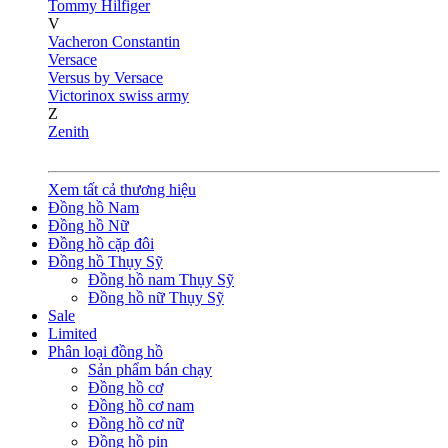
Tommy Hilfiger
V
Vacheron Constantin
Versace
Versus by Versace
Victorinox swiss army
Z
Zenith
Xem tất cả thương hiệu
Đồng hồ Nam
Đồng hồ Nữ
Đồng hồ cặp đôi
Đồng hồ Thụy Sỹ
Đồng hồ nam Thụy Sỹ
Đồng hồ nữ Thụy Sỹ
Sale
Limited
Phân loại đồng hồ
Sản phẩm bán chạy
Đồng hồ cơ
Đồng hồ cơ nam
Đồng hồ cơ nữ
Đồng hồ pin