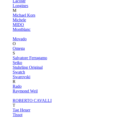
Lacoste
Longines
M
Michael Kors
Michele
MIDO
Montblanc
Movado
O
Omega
S
Salvatore Ferragamo
Seiko
Stuhrling Original
Swatch
Swarovski
R
Rado
Raymond Weil
ROBERTO CAVALLI
T
Tag Heuer
Tissot