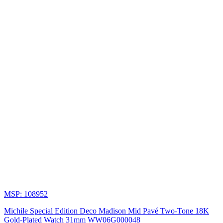
ảnh
hưởng
toàn
cầu,
đồng
thời
mang
lại
lợi
thế
về
công
nghệ
và
ổn
định
tài
chính.
MSP: 108952
Michile Special Edition Deco Madison Mid Pavé Two-Tone 18K
Những
Gold-Plated Watch 31mm WW06G000048