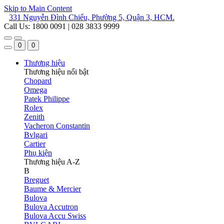
Skip to Main Content
331 Nguyễn Đình Chiểu, Phường 5, Quận 3, HCM.
Call Us: 1800 0091 | 028 3833 9999
0
0
Thương hiệu
Thương hiệu nổi bật
Chopard
Omega
Patek Philippe
Rolex
Zenith
Vacheron Constantin
Bvlgari
Cartier
Phụ kiện
Thương hiệu A-Z
B
Breguet
Baume & Mercier
Bulova
Bulova Accutron
Bulova Accu Swiss