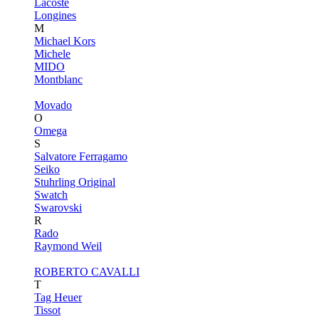
Lacoste
Longines
M
Michael Kors
Michele
MIDO
Montblanc
Movado
O
Omega
S
Salvatore Ferragamo
Seiko
Stuhrling Original
Swatch
Swarovski
R
Rado
Raymond Weil
ROBERTO CAVALLI
T
Tag Heuer
Tissot