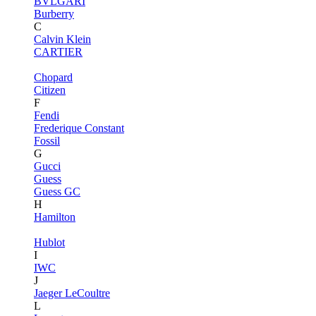
BVLGARI
Burberry
C
Calvin Klein
CARTIER
Chopard
Citizen
F
Fendi
Frederique Constant
Fossil
G
Gucci
Guess
Guess GC
H
Hamilton
Hublot
I
IWC
J
Jaeger LeCoultre
L