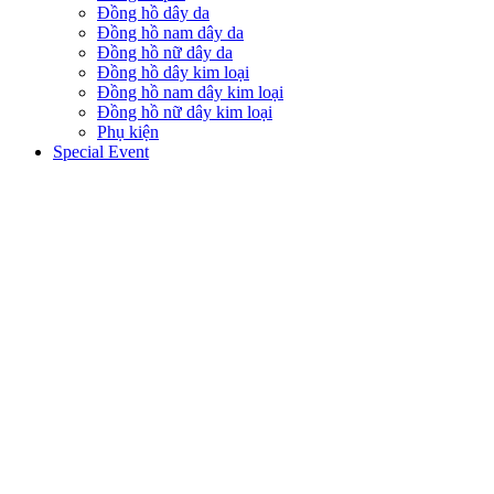
Đồng hồ dây da
Đồng hồ nam dây da
Đồng hồ nữ dây da
Đồng hồ dây kim loại
Đồng hồ nam dây kim loại
Đồng hồ nữ dây kim loại
Phụ kiện
Special Event