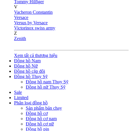
Tommy Hilfiger
V
Vacheron Constantin
Versace
Versus by Versace
Victorinox swiss army
Z
Zenith
Xem tất cả thương hiệu
Đồng hồ Nam
Đồng hồ Nữ
Đồng hồ cặp đôi
Đồng hồ Thụy Sỹ
Đồng hồ nam Thụy Sỹ
Đồng hồ nữ Thụy Sỹ
Sale
Limited
Phân loại đồng hồ
Sản phẩm bán chạy
Đồng hồ cơ
Đồng hồ cơ nam
Đồng hồ cơ nữ
Đồng hồ pin