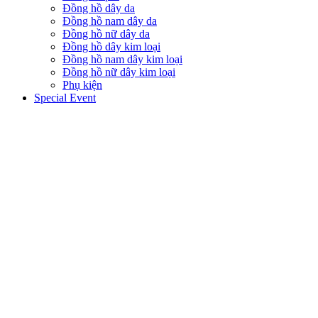
Đồng hồ dây da
Đồng hồ nam dây da
Đồng hồ nữ dây da
Đồng hồ dây kim loại
Đồng hồ nam dây kim loại
Đồng hồ nữ dây kim loại
Phụ kiện
Special Event