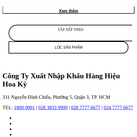
trong
những
Xem thêm
thương
hiệu
đồng
hồ
SẮP XẾP THEO
và
trang
sức
LỌC SẢN PHẨM
hàng
đầu
thế
giới,
nổi
Công Ty Xuất Nhập Khẩu Hàng Hiệu
tiếng
Hoa Kỳ
với
sự
kết
331 Nguyễn Đình Chiểu, Phường 5, Quận 3, TP. HCM
hợp
giữa
TEL:
1800 0091
|
028 3833 9999
|
028 7777 6677
|
024 7777 6677
tay
nghề
thủ
công
tinh