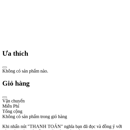
linh
phụ
kiện
đồng
hồ.
Năm
1911:
Timothée
Piaget,
Ưa thích
con
trai
của
Georges,
Không có sản phẩm nào.
tiếp
quản
Giỏ hàng
công
ty
và
chuyển
Vận chuyển
hướng
Miễn Phí
sản
Tổng cộng
xuất
Không có sản phẩm trong giỏ hàng
đồng
hồ
Khi nhấn nút "THANH TOÁN" nghĩa bạn đã đọc và đồng ý với