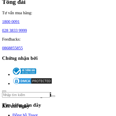
Tổng đài
tiếng
vượt
bậc
Tư vấn mua hàng:
trong
ngành
1800 0091
công
028 3833 9999
nghiệp
đồng
Feedbacks:
hồ
cao
0868855855
cấp.
Chứng nhận bởi
Sơ
lược
Theo dõi chúng tôi
lịch
sử
Tìm kiếm gần đây
Kết nối ngay
đồng
Đồng hồ Tissot