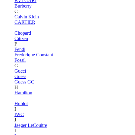
BVLGARI
Burberry
C
Calvin Klein
CARTIER
Chopard
Citizen
F
Fendi
Frederique Constant
Fossil
G
Gucci
Guess
Guess GC
H
Hamilton
Hublot
I
IWC
J
Jaeger LeCoultre
L