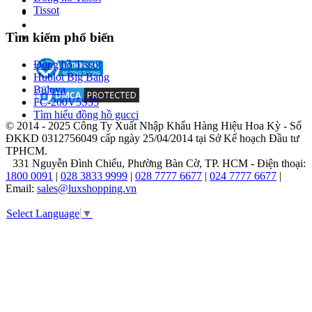
hồ
Tissot
Piaget
Tìm kiếm phổ biến
Năm
Đồng hồ Tissot
1874:
Hublot Big Bang
Tại
Bulova
La
FC-200V5S35
Côte-
Tìm hiểu đồng hồ gucci
aux-
© 2014 - 2025 Công Ty Xuất Nhập Khẩu Hàng Hiệu Hoa Kỳ - Số
Fées,
ĐKKD 0312756049 cấp ngày 25/04/2014 tại Sở Kế hoạch Đầu tư
Thụy
TPHCM.
Sĩ,
331 Nguyễn Đình Chiểu, Phường Bàn Cờ, TP. HCM - Điện thoại:
Georges
1800 0091
|
028 3833 9999
|
028 7777 6677
|
024 7777 6677
|
Édouard
Email:
sales@luxshopping.vn
Piaget
thành
Select Language
▼
lập
thương
hiệu
Piaget,
ban
đầu
sản
xuất