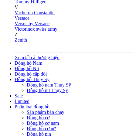
Tommy Hilfiger
V
Vacheron Constantin
Versace
Versus by Versace
Victorinox swiss army
Z
Zenith
Xem tất cả thương hiệu
Đồng hồ Nam
Đồng hồ Nữ
Đồng hồ cặp đôi
Đồng hồ Thụy Sỹ
Đồng hồ nam Thụy Sỹ
Đồng hồ nữ Thụy Sỹ
Sale
Limited
Phân loại đồng hồ
Sản phẩm bán chạy
Đồng hồ cơ
Đồng hồ cơ nam
Đồng hồ cơ nữ
Đồng hồ pin