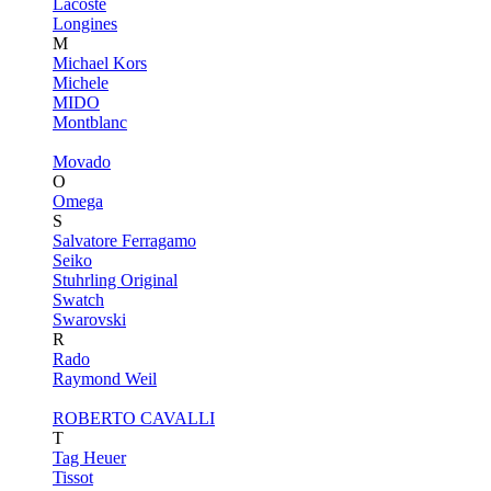
Lacoste
Longines
M
Michael Kors
Michele
MIDO
Montblanc
Movado
O
Omega
S
Salvatore Ferragamo
Seiko
Stuhrling Original
Swatch
Swarovski
R
Rado
Raymond Weil
ROBERTO CAVALLI
T
Tag Heuer
Tissot