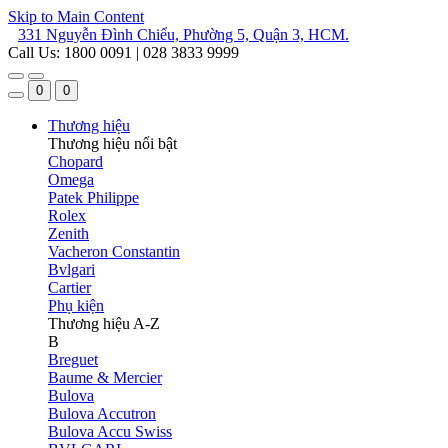
Skip to Main Content
331 Nguyễn Đình Chiểu, Phường 5, Quận 3, HCM.
Call Us: 1800 0091 | 028 3833 9999
0
0
Thương hiệu
Thương hiệu nổi bật
Chopard
Omega
Patek Philippe
Rolex
Zenith
Vacheron Constantin
Bvlgari
Cartier
Phụ kiện
Thương hiệu A-Z
B
Breguet
Baume & Mercier
Bulova
Bulova Accutron
Bulova Accu Swiss