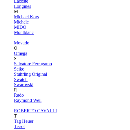
Lacoste
Longines
M
Michael Kors
Michele
MIDO
Montblanc
Movado
O
Omega
S
Salvatore Ferragamo
Seiko
Stuhrling Original
Swatch
Swarovski
R
Rado
Raymond Weil
ROBERTO CAVALLI
T
Tag Heuer
Tissot