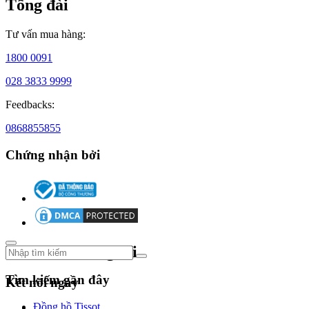
Tổng đài
tiếng
vượt
bậc
Tư vấn mua hàng:
trong
ngành
1800 0091
công
028 3833 9999
nghiệp
đồng
Feedbacks:
hồ
cao
0868855855
cấp.
Chứng nhận bởi
Sơ
lược
Theo dõi chúng tôi
lịch
sử
Tìm kiếm gần đây
Kết nối ngay
đồng
Đồng hồ Tissot