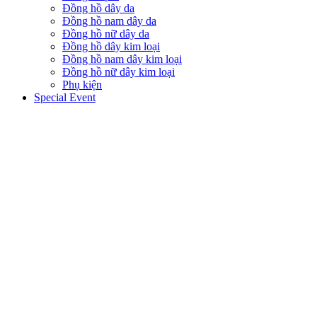
Đồng hồ dây da
Đồng hồ nam dây da
Đồng hồ nữ dây da
Đồng hồ dây kim loại
Đồng hồ nam dây kim loại
Đồng hồ nữ dây kim loại
Phụ kiện
Special Event