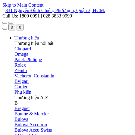
Skip to Main Content
331 Nguyễn Đình Chiểu, Phường 5, Quận 3, HCM.
Call Us: 1800 0091 | 028 3833 9999
0
0
Thương hiệu
Thương hiệu nổi bật
Chopard
Omega
Patek Philippe
Rolex
Zenith
Vacheron Constantin
Bvlgari
Cartier
Phụ kiện
Thương hiệu A-Z
B
Breguet
Baume & Mercier
Bulova
Bulova Accutron
Bulova Accu Swiss