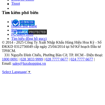
hồ
Tissot
Piaget
Tìm kiếm phổ biến
Năm
Đồng hồ Tissot
1874:
Hublot Big Bang
Tại
Bulova
La
FC-200V5S35
Côte-
Tìm hiểu đồng hồ gucci
aux-
© 2014 - 2025 Công Ty Xuất Nhập Khẩu Hàng Hiệu Hoa Kỳ - Số
Fées,
ĐKKD 0312756049 cấp ngày 25/04/2014 tại Sở Kế hoạch Đầu tư
Thụy
TPHCM.
Sĩ,
331 Nguyễn Đình Chiểu, Phường Bàn Cờ, TP. HCM - Điện thoại:
Georges
1800 0091
|
028 3833 9999
|
028 7777 6677
|
024 7777 6677
|
Édouard
Email:
sales@luxshopping.vn
Piaget
thành
Select Language
▼
lập
thương
hiệu
Piaget,
ban
đầu
sản
xuất