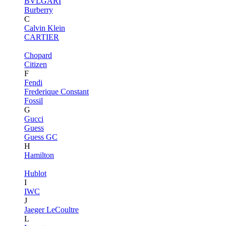
BVLGARI
Burberry
C
Calvin Klein
CARTIER
Chopard
Citizen
F
Fendi
Frederique Constant
Fossil
G
Gucci
Guess
Guess GC
H
Hamilton
Hublot
I
IWC
J
Jaeger LeCoultre
L