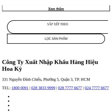
trong
những
Xem thêm
thương
hiệu
đồng
hồ
SẮP XẾP THEO
và
trang
sức
LỌC SẢN PHẨM
hàng
đầu
thế
giới,
nổi
Công Ty Xuất Nhập Khẩu Hàng Hiệu
tiếng
Hoa Kỳ
với
sự
kết
331 Nguyễn Đình Chiểu, Phường 5, Quận 3, TP. HCM
hợp
giữa
TEL:
1800 0091
|
028 3833 9999
|
028 7777 6677
|
024 7777 6677
tay
nghề
thủ
công
tinh