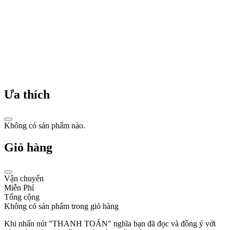
linh
phụ
kiện
đồng
hồ.
Năm
1911:
Timothée
Piaget,
Ưa thích
con
trai
của
Georges,
Không có sản phẩm nào.
tiếp
quản
Giỏ hàng
công
ty
và
chuyển
Vận chuyển
hướng
Miễn Phí
sản
Tổng cộng
xuất
Không có sản phẩm trong giỏ hàng
đồng
hồ
Khi nhấn nút "THANH TOÁN" nghĩa bạn đã đọc và đồng ý với