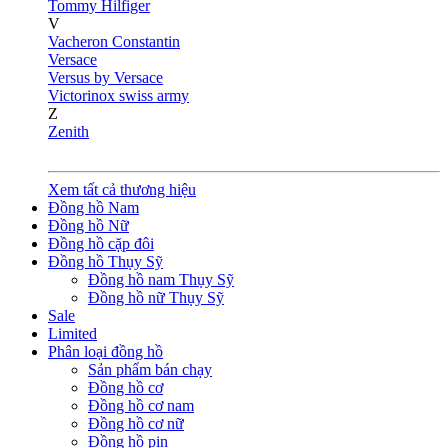
Tommy Hilfiger
V
Vacheron Constantin
Versace
Versus by Versace
Victorinox swiss army
Z
Zenith
Xem tất cả thương hiệu
Đồng hồ Nam
Đồng hồ Nữ
Đồng hồ cặp đôi
Đồng hồ Thụy Sỹ
Đồng hồ nam Thụy Sỹ
Đồng hồ nữ Thụy Sỹ
Sale
Limited
Phân loại đồng hồ
Sản phẩm bán chạy
Đồng hồ cơ
Đồng hồ cơ nam
Đồng hồ cơ nữ
Đồng hồ pin