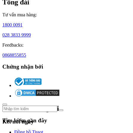
Tổng đài
bậc
trong
ngành
Tư vấn mua hàng:
công
nghiệp
1800 0091
đồng
hồ
028 3833 9999
cao
Feedbacks:
cấp.
0868855855
Chứng nhận bởi
Sơ
lược
lịch
sử
Theo dõi chúng tôi
đồng
Tìm kiếm gần đây
Kết nối ngay
hồ
Piaget
Đồng hồ Tissot