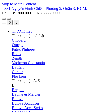
Skip to Main Content
331 Nguyễn Đình Chiểu, Phường 5, Quận 3, HCM.
Call Us: 1800 0091 | 028 3833 9999
0
0
Thương hiệu
Thương hiệu nổi bật
Chopard
Omega
Patek Philippe
Rolex
Zenith
Vacheron Constantin
Bvlgari
Cartier
Phụ kiện
Thương hiệu A-Z
B
Breguet
Baume & Mercier
Bulova
Bulova Accutron
Bulova Accu Swiss