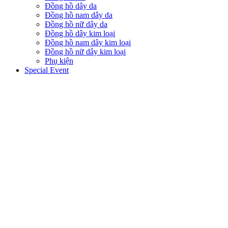
Đồng hồ dây da
Đồng hồ nam dây da
Đồng hồ nữ dây da
Đồng hồ dây kim loại
Đồng hồ nam dây kim loại
Đồng hồ nữ dây kim loại
Phụ kiện
Special Event