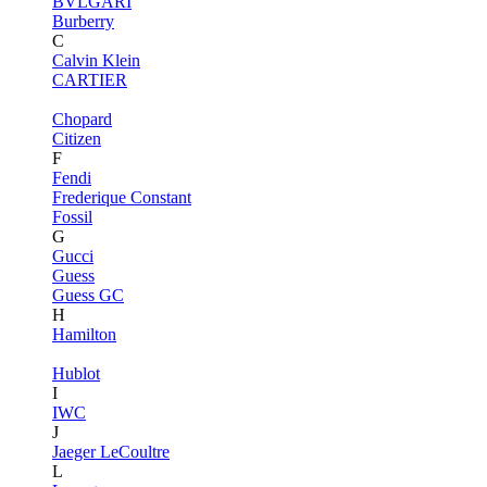
BVLGARI
Burberry
C
Calvin Klein
CARTIER
Chopard
Citizen
F
Fendi
Frederique Constant
Fossil
G
Gucci
Guess
Guess GC
H
Hamilton
Hublot
I
IWC
J
Jaeger LeCoultre
L