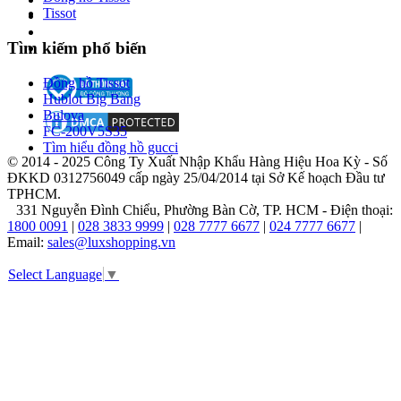
Tissot
Năm
Tìm kiếm phổ biến
1874:
Tại
Đồng hồ Tissot
La
Hublot Big Bang
Côte-
Bulova
aux-
FC-200V5S35
Fées,
Tìm hiểu đồng hồ gucci
Thụy
© 2014 - 2025 Công Ty Xuất Nhập Khẩu Hàng Hiệu Hoa Kỳ - Số
Sĩ,
ĐKKD 0312756049 cấp ngày 25/04/2014 tại Sở Kế hoạch Đầu tư
Georges
TPHCM.
Édouard
331 Nguyễn Đình Chiểu, Phường Bàn Cờ, TP. HCM - Điện thoại:
Piaget
1800 0091
|
028 3833 9999
|
028 7777 6677
|
024 7777 6677
|
thành
Email:
sales@luxshopping.vn
lập
thương
Select Language
▼
hiệu
Piaget,
ban
đầu
sản
xuất
linh
phụ