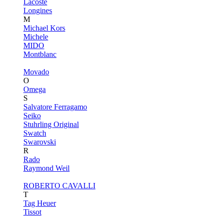
Lacoste
Longines
M
Michael Kors
Michele
MIDO
Montblanc
Movado
O
Omega
S
Salvatore Ferragamo
Seiko
Stuhrling Original
Swatch
Swarovski
R
Rado
Raymond Weil
ROBERTO CAVALLI
T
Tag Heuer
Tissot