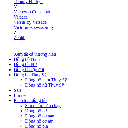
Tommy Hilfiger
V
Vacheron Constantin
Versace
Versus by Versace
Victorinox swiss army
Z
Zenith
Xem tất cả thương hiệu
Đồng hồ Nam
Đồng hồ Nữ
Đồng hồ cặp đôi
Đồng hồ Thụy Sỹ
Đồng hồ nam Thụy Sỹ
Đồng hồ nữ Thụy Sỹ
Sale
Limited
Phân loại đồng hồ
Sản phẩm bán chạy
Đồng hồ cơ
Đồng hồ cơ nam
Đồng hồ cơ nữ
Đồng hồ pin