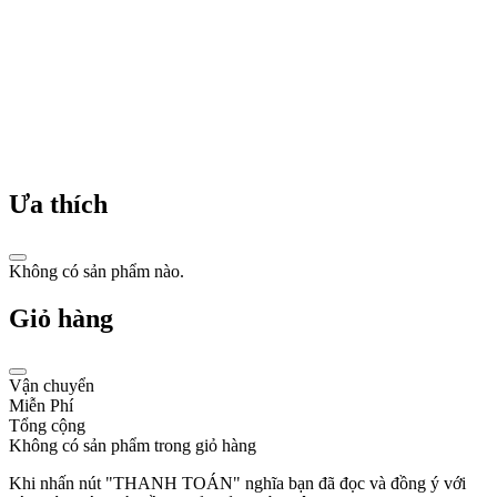
kiện
đồng
hồ.
Năm
1911:
Timothée
Piaget,
con
trai
Ưa thích
của
Georges,
tiếp
quản
Không có sản phẩm nào.
công
ty
Giỏ hàng
và
chuyển
hướng
sản
Vận chuyển
xuất
Miễn Phí
đồng
Tổng cộng
hồ
Không có sản phẩm trong giỏ hàng
đeo
tay.
Khi nhấn nút "THANH TOÁN" nghĩa bạn đã đọc và đồng ý với