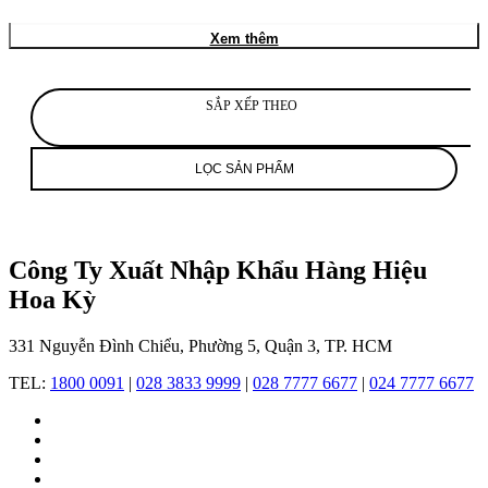
thương
hiệu
Xem thêm
đồng
hồ
và
trang
SẮP XẾP THEO
sức
hàng
đầu
LỌC SẢN PHẨM
thế
giới,
nổi
tiếng
với
Công Ty Xuất Nhập Khẩu Hàng Hiệu
sự
Hoa Kỳ
kết
hợp
giữa
331 Nguyễn Đình Chiểu, Phường 5, Quận 3, TP. HCM
tay
nghề
TEL:
1800 0091
|
028 3833 9999
|
028 7777 6677
|
024 7777 6677
thủ
công
tinh
xảo
và