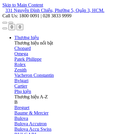
Skip to Main Content
331 Nguyễn Đình Chiểu, Phường 5, Quận 3, HCM.
Call Us: 1800 0091 | 028 3833 9999
0
0
Thương hiệu
Thương hiệu nổi bật
Chopard
Omega
Patek Philippe
Rolex
Zenith
Vacheron Constantin
Bvlgari
Cartier
Phụ kiện
Thương hiệu A-Z
B
Breguet
Baume & Mercier
Bulova
Bulova Accutron
Bulova Accu Swiss