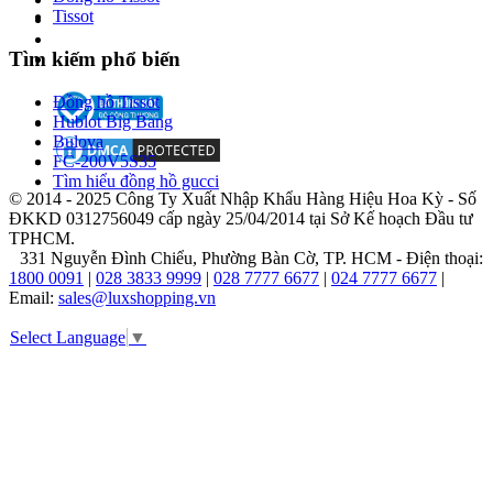
Tissot
Năm
Tìm kiếm phổ biến
1874:
Tại
Đồng hồ Tissot
La
Hublot Big Bang
Côte-
Bulova
aux-
FC-200V5S35
Fées,
Tìm hiểu đồng hồ gucci
Thụy
© 2014 - 2025 Công Ty Xuất Nhập Khẩu Hàng Hiệu Hoa Kỳ - Số
Sĩ,
ĐKKD 0312756049 cấp ngày 25/04/2014 tại Sở Kế hoạch Đầu tư
Georges
TPHCM.
Édouard
331 Nguyễn Đình Chiểu, Phường Bàn Cờ, TP. HCM - Điện thoại:
Piaget
1800 0091
|
028 3833 9999
|
028 7777 6677
|
024 7777 6677
|
thành
Email:
sales@luxshopping.vn
lập
thương
Select Language
▼
hiệu
Piaget,
ban
đầu
sản
xuất
linh
phụ