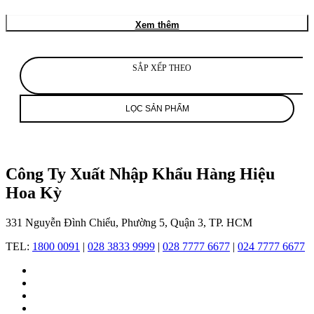
thương
hiệu
Xem thêm
đồng
hồ
và
trang
SẮP XẾP THEO
sức
hàng
đầu
LỌC SẢN PHẨM
thế
giới,
nổi
tiếng
với
Công Ty Xuất Nhập Khẩu Hàng Hiệu
sự
Hoa Kỳ
kết
hợp
giữa
331 Nguyễn Đình Chiểu, Phường 5, Quận 3, TP. HCM
tay
nghề
TEL:
1800 0091
|
028 3833 9999
|
028 7777 6677
|
024 7777 6677
thủ
công
tinh
xảo
và