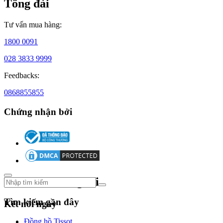
Tổng đài
bậc
trong
ngành
Tư vấn mua hàng:
công
nghiệp
1800 0091
đồng
hồ
028 3833 9999
cao
Feedbacks:
cấp.
0868855855
Chứng nhận bởi
Sơ
lược
lịch
sử
Theo dõi chúng tôi
đồng
Tìm kiếm gần đây
Kết nối ngay
hồ
Piaget
Đồng hồ Tissot