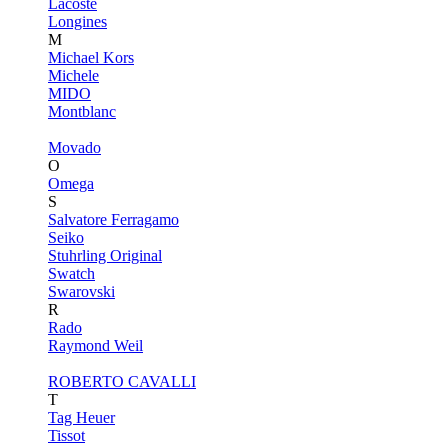
Lacoste
Longines
M
Michael Kors
Michele
MIDO
Montblanc
Movado
O
Omega
S
Salvatore Ferragamo
Seiko
Stuhrling Original
Swatch
Swarovski
R
Rado
Raymond Weil
ROBERTO CAVALLI
T
Tag Heuer
Tissot