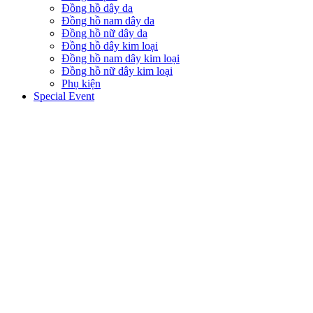
Đồng hồ dây da
Đồng hồ nam dây da
Đồng hồ nữ dây da
Đồng hồ dây kim loại
Đồng hồ nam dây kim loại
Đồng hồ nữ dây kim loại
Phụ kiện
Special Event