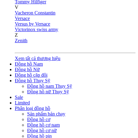
Tommy Hilfiger
V
Vacheron Constantin
Versace
Versus by Versace
Victorinox swiss army
Z
Zenith
Xem tất cả thương hiệu
Đồng hồ Nam
Đồng hồ Nữ
Đồng hồ cặp đôi
Đồng hồ Thụy Sỹ
Đồng hồ nam Thụy Sỹ
Đồng hồ nữ Thụy Sỹ
Sale
Limited
Phân loại đồng hồ
Sản phẩm bán chạy
Đồng hồ cơ
Đồng hồ cơ nam
Đồng hồ cơ nữ
Đồng hồ pin