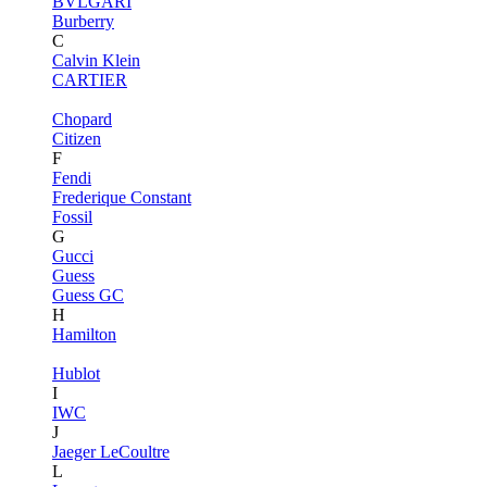
BVLGARI
Burberry
C
Calvin Klein
CARTIER
Chopard
Citizen
F
Fendi
Frederique Constant
Fossil
G
Gucci
Guess
Guess GC
H
Hamilton
Hublot
I
IWC
J
Jaeger LeCoultre
L