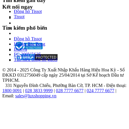
Tìm kiếm gần đây
&
Phát
Kết nối ngay
triển
Đồng hồ Tissot
(R&D),
Tissot
cho
phép
Tìm kiếm phổ biến
kiểm
soát
Đồng hồ Tissot
toàn
Hublot Big Bang
bộ
Bulova
quy
FC-200V5S35
trình
Tìm hiểu đồng hồ gucci
chế
tác
© 2014 - 2025 Công Ty Xuất Nhập Khẩu Hàng Hiệu Hoa Kỳ - Số
và
ĐKKD 0312756049 cấp ngày 25/04/2014 tại Sở Kế hoạch Đầu tư
tạo
TPHCM.
ra
331 Nguyễn Đình Chiểu, Phường Bàn Cờ, TP. HCM - Điện thoại:
những
1800 0091
|
028 3833 9999
|
028 7777 6677
|
024 7777 6677
|
cải
Email:
sales@luxshopping.vn
tiến
độc
quyền.
Điển
hình
là