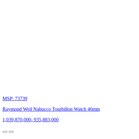
liên
kết
giữa
thương
hiệu
với
âm
nhạc.
1983
-
MSP: 73739
Giao
thoa
Raymond Weil Nabucco Tourbillon Watch 46mm
âm
1,039,870,000
-
935,883,000
nhạc
và
thời