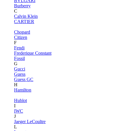
BVLGARI
Burberry
C
Calvin Klein
CARTIER
Chopard
Citizen
F
Fendi
Frederique Constant
Fossil
G
Gucci
Guess
Guess GC
H
Hamilton
Hublot
I
IWC
J
Jaeger LeCoultre
L