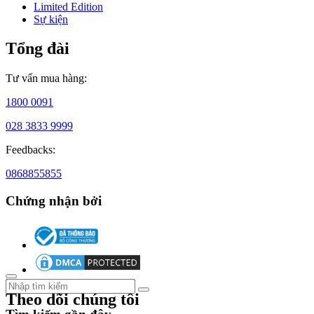
Limited Edition
Sự kiện
Tổng đài
Tư vấn mua hàng:
1999
1800 0091
-
Thành
028 3833 9999
lập
Feedbacks:
bộ
phận
0868855855
R&D
Chứng nhận bởi
Công
ty
thành
lập
bộ
phận
Nghiên
Theo dõi chúng tôi
cứu