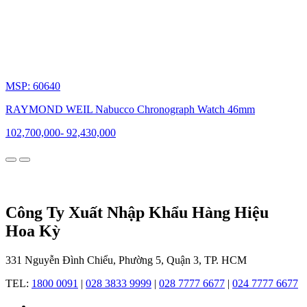
Weil
bước
chân
vào
phân
khúc
đồng
MSP: 60640
hồ
xa
RAYMOND WEIL Nabucco Chronograph Watch 46mm
xỉ
với
102,700,000
-
92,430,000
các
bộ
sưu
tập
nổi
bật
Công Ty Xuất Nhập Khẩu Hàng Hiệu
như
Parsifal
Hoa Kỳ
(1991)
và
331 Nguyễn Đình Chiểu, Phường 5, Quận 3, TP. HCM
Tango.
Cùng
TEL:
1800 0091
|
028 3833 9999
|
028 7777 6677
|
024 7777 6677
với
đó,