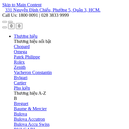
Skip to Main Content
331 Nguyễn Đình Chiểu, Phường 5, Quận 3, HCM.
Call Us: 1800 0091 | 028 3833 9999
0
0
Thương hiệu
Thương hiệu nổi bật
Chopard
Omega
Patek Philippe
Rolex
Zenith
Vacheron Constantin
Bvlgari
Cartier
Phụ kiện
Thương hiệu A-Z
B
Breguet
Baume & Mercier
Bulova
Bulova Accutron
Bulova Accu Swiss