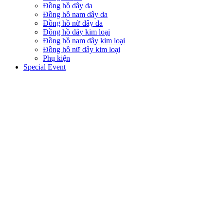
Đồng hồ dây da
Đồng hồ nam dây da
Đồng hồ nữ dây da
Đồng hồ dây kim loại
Đồng hồ nam dây kim loại
Đồng hồ nữ dây kim loại
Phụ kiện
Special Event