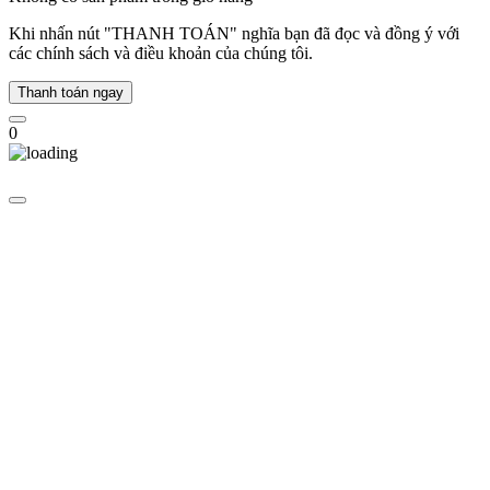
hệ
Khi nhấn nút "THANH TOÁN" nghĩa bạn đã đọc và đồng ý với
thứ
các chính sách và điều khoản của chúng tôi.
ba
tiếp
Thanh toán ngay
quản
0
Kỷ
niệm
30
năm
thành
lập,
Elie
và
Pierre
Bernheim
-
thế
hệ
thứ
ba
của
gia