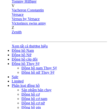
Tommy Hilfiger
V
Vacheron Constantin
Versace
Versus by Versace
Victorinox swiss army
Z
Zenith
Xem tất cả thương hiệu
Đồng hồ Nam
Đồng hồ Nữ
Đồng hồ cặp đôi
Đồng hồ Thụy Sỹ
Đồng hồ nam Thụy Sỹ
Đồng hồ nữ Thụy Sỹ
Sale
Limited
Phân loại đồng hồ
Sản phẩm bán chạy
Đồng hồ cơ
Đồng hồ cơ nam
Đồng hồ cơ nữ
Đồng hồ pin