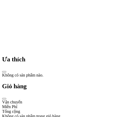
chức
năng
"Two
Time
Zones"
và
hệ
thống
dây
đeo
có
thể
thay
Ưa thích
đổi
trên
bộ
Không có sản phẩm nào.
sưu
tập
Giỏ hàng
nữ
tính
Shine.
Vận chuyển
2006
Miễn Phí
-
Tổng cộng
Không có sản phẩm trong giỏ hàng
Thế