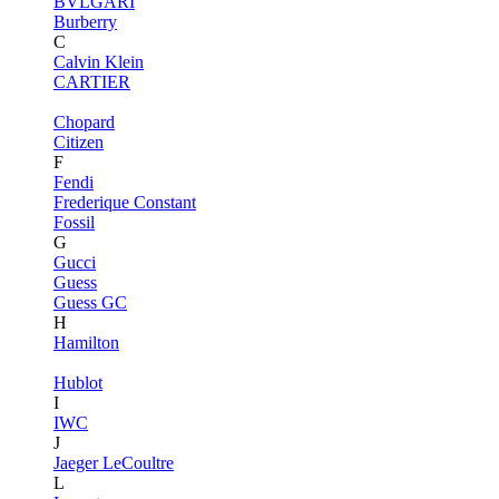
BVLGARI
Burberry
C
Calvin Klein
CARTIER
Chopard
Citizen
F
Fendi
Frederique Constant
Fossil
G
Gucci
Guess
Guess GC
H
Hamilton
Hublot
I
IWC
J
Jaeger LeCoultre
L