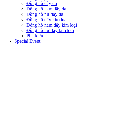
Đồng hồ dây da
Đồng hồ nam dây da
Đồng hồ nữ dây da
Đồng hồ dây kim loại
Đồng hồ nam dây kim loại
Đồng hồ nữ dây kim loại
Phụ kiện
Special Event