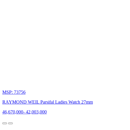
liên
kết
giữa
thương
hiệu
với
âm
nhạc.
1983
-
MSP: 73756
Giao
thoa
RAYMOND WEIL Parsifal Ladies Watch 27mm
âm
46,670,000
-
42,003,000
nhạc
và
thời