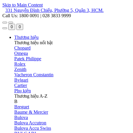
Skip to Main Content
331 Nguyễn Đình Chiểu, Phường 5, Quận 3, HCM.
Call Us: 1800 0091 | 028 3833 9999
0
0
Thương hiệu
Thương hiệu nổi bật
Chopard
Omega
Patek Philippe
Rolex
Zenith
Vacheron Constantin
Bvlgari
Cartier
Phụ kiện
Thương hiệu A-Z
B
Breguet
Baume & Mercier
Bulova
Bulova Accutron
Bulova Accu Swiss