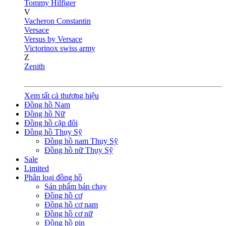
Tommy Hilfiger
V
Vacheron Constantin
Versace
Versus by Versace
Victorinox swiss army
Z
Zenith
Xem tất cả thương hiệu
Đồng hồ Nam
Đồng hồ Nữ
Đồng hồ cặp đôi
Đồng hồ Thụy Sỹ
Đồng hồ nam Thụy Sỹ
Đồng hồ nữ Thụy Sỹ
Sale
Limited
Phân loại đồng hồ
Sản phẩm bán chạy
Đồng hồ cơ
Đồng hồ cơ nam
Đồng hồ cơ nữ
Đồng hồ pin