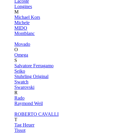
Lacoste
Longines
M
Michael Kors
Michele
MIDO
Montblanc
Movado
O
Omega
S
Salvatore Ferragamo
Seiko
Stuhrling Original
Swatch
Swarovski
R
Rado
Raymond Weil
ROBERTO CAVALLI
T
Tag Heuer
Tissot