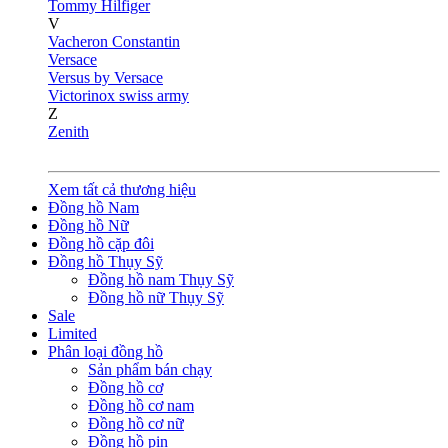
Tommy Hilfiger
V
Vacheron Constantin
Versace
Versus by Versace
Victorinox swiss army
Z
Zenith
Xem tất cả thương hiệu
Đồng hồ Nam
Đồng hồ Nữ
Đồng hồ cặp đôi
Đồng hồ Thụy Sỹ
Đồng hồ nam Thụy Sỹ
Đồng hồ nữ Thụy Sỹ
Sale
Limited
Phân loại đồng hồ
Sản phẩm bán chạy
Đồng hồ cơ
Đồng hồ cơ nam
Đồng hồ cơ nữ
Đồng hồ pin