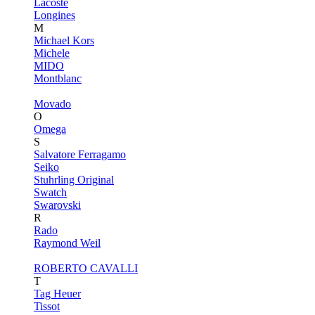
Lacoste
Longines
M
Michael Kors
Michele
MIDO
Montblanc
Movado
O
Omega
S
Salvatore Ferragamo
Seiko
Stuhrling Original
Swatch
Swarovski
R
Rado
Raymond Weil
ROBERTO CAVALLI
T
Tag Heuer
Tissot