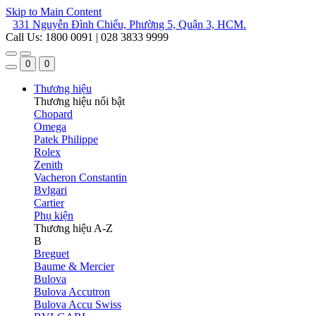
Skip to Main Content
331 Nguyễn Đình Chiểu, Phường 5, Quận 3, HCM.
Call Us: 1800 0091 | 028 3833 9999
0
0
Thương hiệu
Thương hiệu nổi bật
Chopard
Omega
Patek Philippe
Rolex
Zenith
Vacheron Constantin
Bvlgari
Cartier
Phụ kiện
Thương hiệu A-Z
B
Breguet
Baume & Mercier
Bulova
Bulova Accutron
Bulova Accu Swiss