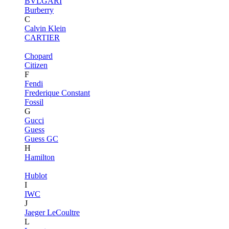
BVLGARI
Burberry
C
Calvin Klein
CARTIER
Chopard
Citizen
F
Fendi
Frederique Constant
Fossil
G
Gucci
Guess
Guess GC
H
Hamilton
Hublot
I
IWC
J
Jaeger LeCoultre
L