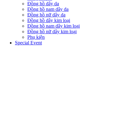
Đồng hồ dây da
Đồng hồ nam dây da
Đồng hồ nữ dây da
Đồng hồ dây kim loại
Đồng hồ nam dây kim loại
Đồng hồ nữ dây kim loại
Phụ kiện
Special Event