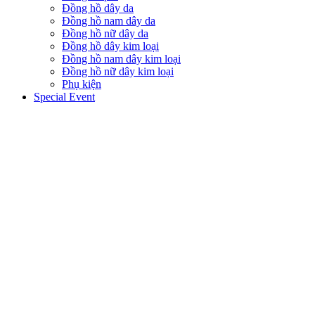
Đồng hồ dây da
Đồng hồ nam dây da
Đồng hồ nữ dây da
Đồng hồ dây kim loại
Đồng hồ nam dây kim loại
Đồng hồ nữ dây kim loại
Phụ kiện
Special Event