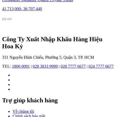
nhằm
kết
41,713,000
-
36,707,440
hợp
tinh
thần
thiết
kế
Ý
Công Ty Xuất Nhập Khẩu Hàng Hiệu
với
tiêu
Hoa Kỳ
chuẩn
chất
331 Nguyễn Đình Chiểu, Phường 5, Quận 3, TP. HCM
lượng
cao
TEL:
1800 0091
|
028 3833 9999
|
028 7777 6677
|
024 7777 6677
nhất.
Trợ giúp khách hàng
Bằng
cách
hợp
Về chúng tôi
tác
Chính sách bảo mật