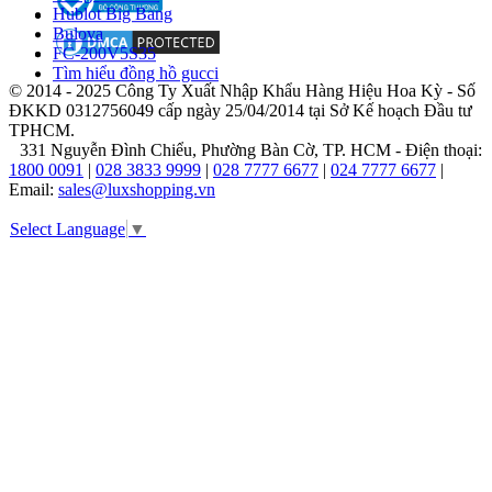
chữ
Hublot Big Bang
"Swiss
Bulova
Made"
FC-200V5S35
được
Tìm hiểu đồng hồ gucci
khắc
© 2014 - 2025 Công Ty Xuất Nhập Khẩu Hàng Hiệu Hoa Kỳ - Số
trên
ĐKKD 0312756049 cấp ngày 25/04/2014 tại Sở Kế hoạch Đầu tư
mặt
TPHCM.
số
331 Nguyễn Đình Chiểu, Phường Bàn Cờ, TP. HCM - Điện thoại:
mỗi
1800 0091
|
028 3833 9999
|
028 7777 6677
|
024 7777 6677
|
chiếc
Email:
sales@luxshopping.vn
đồng
Select Language
▼
hồ
không
chỉ
là
một
chứng
nhận,
mà
còn
là
lời
cam
kết
về