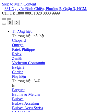
Skip to Main Content
331 Nguyễn Đình Chiểu, Phường 5, Quận 3, HCM.
Call Us: 1800 0091 | 028 3833 9999
0
0
Thương hiệu
Thương hiệu nổi bật
Chopard
Omega
Patek Philippe
Rolex
Zenith
Vacheron Constantin
Bvlgari
Cartier
Phụ kiện
Thương hiệu A-Z
B
Breguet
Baume & Mercier
Bulova
Bulova Accutron
Bulova Accu Swiss