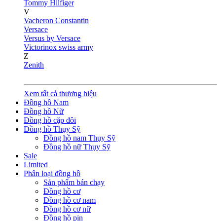
Tommy Hilfiger
V
Vacheron Constantin
Versace
Versus by Versace
Victorinox swiss army
Z
Zenith
Xem tất cả thương hiệu
Đồng hồ Nam
Đồng hồ Nữ
Đồng hồ cặp đôi
Đồng hồ Thụy Sỹ
Đồng hồ nam Thụy Sỹ
Đồng hồ nữ Thụy Sỹ
Sale
Limited
Phân loại đồng hồ
Sản phẩm bán chạy
Đồng hồ cơ
Đồng hồ cơ nam
Đồng hồ cơ nữ
Đồng hồ pin