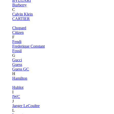
BVLGARI
Burberry
C
Calvin Klein
CARTIER
Chopard
Citizen
F
Fendi
Frederique Constant
Fossil
G
Gucci
Guess
Guess GC
H
Hamilton
Hublot
I
IWC
J
Jaeger LeCoultre
L