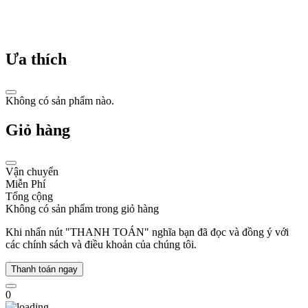
chất
lượng
và
nghệ
Ưa thích
thuật
chế
tác
đỉnh
Không có sản phẩm nào.
cao.
Giỏ hàng
Những
đặc
điểm
Vận chuyển
Miễn Phí
nổi
Tổng cộng
bật
Không có sản phẩm trong giỏ hàng
của
Khi nhấn nút "THANH TOÁN" nghĩa bạn đã đọc và đồng ý với
các chính sách và điều khoản của chúng tôi.
đồng
hồ
Thanh toán ngay
Salvatore
0
Ferragamo