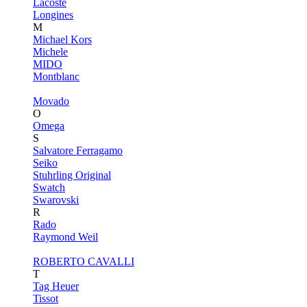
Lacoste
Longines
M
Michael Kors
Michele
MIDO
Montblanc
Movado
O
Omega
S
Salvatore Ferragamo
Seiko
Stuhrling Original
Swatch
Swarovski
R
Rado
Raymond Weil
ROBERTO CAVALLI
T
Tag Heuer
Tissot