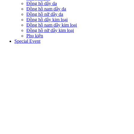
Đồng hồ dây da
Đồng hồ nam dây da
Đồng hồ nữ dây da
Đồng hồ dây kim loại
Đồng hồ nam dây kim loại
Đồng hồ nữ dây kim loại
Phụ kiện
Special Event