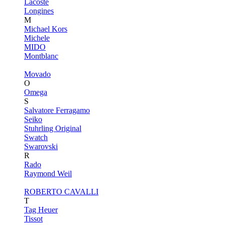
Lacoste
Longines
M
Michael Kors
Michele
MIDO
Montblanc
Movado
O
Omega
S
Salvatore Ferragamo
Seiko
Stuhrling Original
Swatch
Swarovski
R
Rado
Raymond Weil
ROBERTO CAVALLI
T
Tag Heuer
Tissot