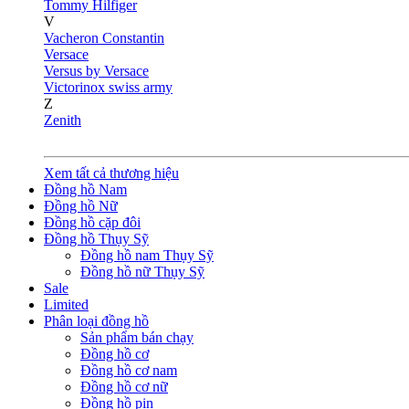
Tommy Hilfiger
V
Vacheron Constantin
Versace
Versus by Versace
Victorinox swiss army
Z
Zenith
Xem tất cả thương hiệu
Đồng hồ Nam
Đồng hồ Nữ
Đồng hồ cặp đôi
Đồng hồ Thụy Sỹ
Đồng hồ nam Thụy Sỹ
Đồng hồ nữ Thụy Sỹ
Sale
Limited
Phân loại đồng hồ
Sản phẩm bán chạy
Đồng hồ cơ
Đồng hồ cơ nam
Đồng hồ cơ nữ
Đồng hồ pin