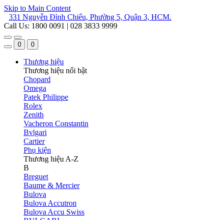
Skip to Main Content
331 Nguyễn Đình Chiểu, Phường 5, Quận 3, HCM.
Call Us: 1800 0091 | 028 3833 9999
0
0
Thương hiệu
Thương hiệu nổi bật
Chopard
Omega
Patek Philippe
Rolex
Zenith
Vacheron Constantin
Bvlgari
Cartier
Phụ kiện
Thương hiệu A-Z
B
Breguet
Baume & Mercier
Bulova
Bulova Accutron
Bulova Accu Swiss