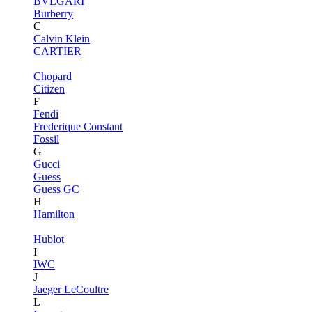
BVLGARI
Burberry
C
Calvin Klein
CARTIER
Chopard
Citizen
F
Fendi
Frederique Constant
Fossil
G
Gucci
Guess
Guess GC
H
Hamilton
Hublot
I
IWC
J
Jaeger LeCoultre
L