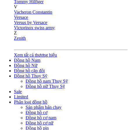
Tommy Hilfiger
V
Vacheron Constantin
Versace
Versus by Versace
Victorinox swiss army
Z
Zenith
Xem tất cả thương hiệu
Đồng hồ Nam
Đồng hồ Nữ
Đồng hồ cặp đôi
Đồng hồ Thụy Sỹ
Đồng hồ nam Thụy Sỹ
Đồng hồ nữ Thụy Sỹ
Sale
Limited
Phân loại đồng hồ
Sản phẩm bán chạy
Đồng hồ cơ
Đồng hồ cơ nam
Đồng hồ cơ nữ
Đồng hồ pin