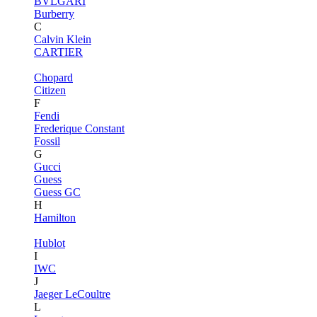
BVLGARI
Burberry
C
Calvin Klein
CARTIER
Chopard
Citizen
F
Fendi
Frederique Constant
Fossil
G
Gucci
Guess
Guess GC
H
Hamilton
Hublot
I
IWC
J
Jaeger LeCoultre
L