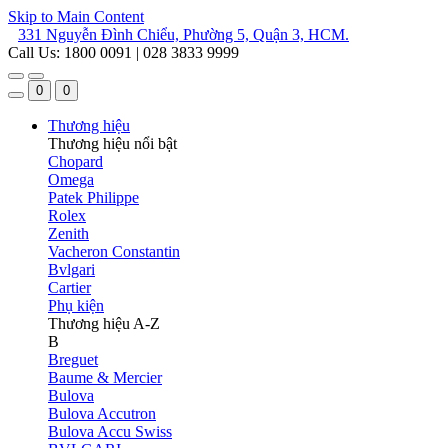
Skip to Main Content
331 Nguyễn Đình Chiểu, Phường 5, Quận 3, HCM.
Call Us: 1800 0091 | 028 3833 9999
0
0
Thương hiệu
Thương hiệu nổi bật
Chopard
Omega
Patek Philippe
Rolex
Zenith
Vacheron Constantin
Bvlgari
Cartier
Phụ kiện
Thương hiệu A-Z
B
Breguet
Baume & Mercier
Bulova
Bulova Accutron
Bulova Accu Swiss