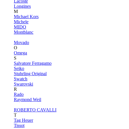
Lacoste
Longines
M
Michael Kors
Michele
MIDO
Montblanc
Movado
O
Omega
S
Salvatore Ferragamo
Seiko
Stuhrling Original
Swatch
Swarovski
R
Rado
Raymond Weil
ROBERTO CAVALLI
T
Tag Heuer
Tissot