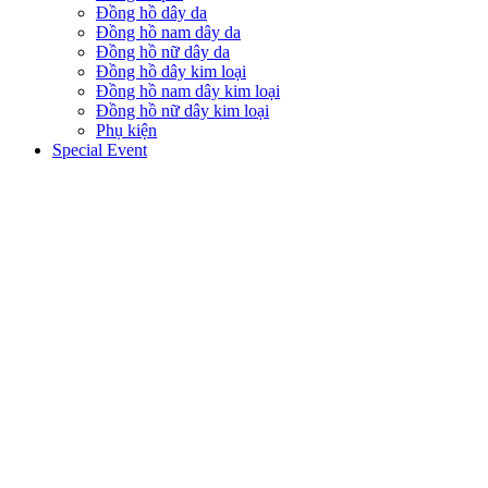
Đồng hồ dây da
Đồng hồ nam dây da
Đồng hồ nữ dây da
Đồng hồ dây kim loại
Đồng hồ nam dây kim loại
Đồng hồ nữ dây kim loại
Phụ kiện
Special Event