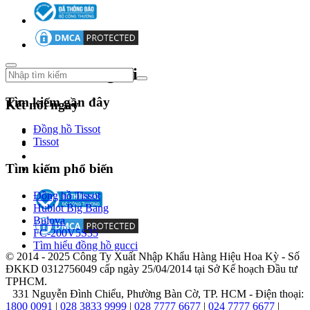
nhanh
chóng
chiếm
lĩnh
thị
trường.
Theo dõi chúng tôi
Tìm kiếm gần đây
Kết nối ngay
Đồng hồ Tissot
1987
Tissot
-
Bộ
Tìm kiếm phổ biến
sưu
tập
Đồng hồ Tissot
đèn
Hublot Big Bang
pha
Bulova
lê
FC-200V5S35
Swarovski
Tìm hiểu đồng hồ gucci
giới
© 2014 - 2025 Công Ty Xuất Nhập Khẩu Hàng Hiệu Hoa Kỳ - Số
thiệu
ĐKKD 0312756049 cấp ngày 25/04/2014 tại Sở Kế hoạch Đầu tư
bộ
TPHCM.
sưu
331 Nguyễn Đình Chiểu, Phường Bàn Cờ, TP. HCM - Điện thoại:
tập
1800 0091
|
028 3833 9999
|
028 7777 6677
|
024 7777 6677
|