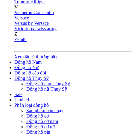
Tommy Hilfiger
V
Vacheron Constantin
Versace
Versus by Versace
Victorinox swiss army
Z
Zenith
Xem tất cả thương hiệu
Đồng hồ Nam
Đồng hồ Nữ
Đồng hồ cặp đôi
Đồng hồ Thụy Sỹ
Đồng hồ nam Thụy Sỹ
Đồng hồ nữ Thụy Sỹ
Sale
Limited
Phân loại đồng hồ
Sản phẩm bán chạy
Đồng hồ cơ
Đồng hồ cơ nam
Đồng hồ cơ nữ
Đồng hồ pin