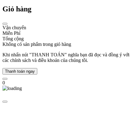
tục
Giỏ hàng
mở
rộng
với
nhiều
Vận chuyển
bộ
Miễn Phí
sưu
Tổng cộng
tập
Không có sản phẩm trong giỏ hàng
trang
sức
Khi nhấn nút "THANH TOÁN" nghĩa bạn đã đọc và đồng ý với
và
các chính sách và điều khoản của chúng tôi.
phụ
kiện
Thanh toán ngay
thời
trang.
0
1997
-
Kỷ
niệm
100
năm
Swarovski
tổ
chức