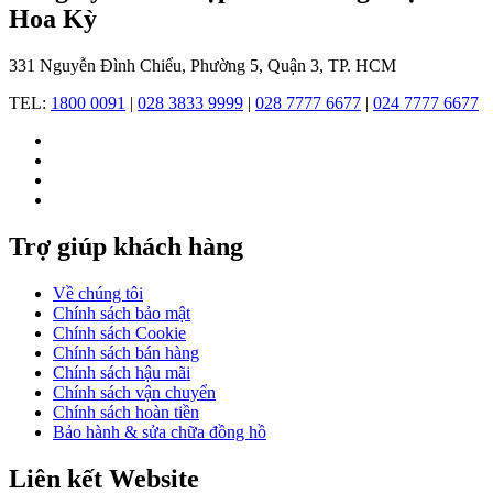
lê
Hoa Kỳ
trang
trí
331 Nguyễn Đình Chiểu, Phường 5, Quận 3, TP. HCM
sang
phụ
TEL:
1800 0091
|
028 3833 9999
|
028 7777 6677
|
024 7777 6677
kiện
thời
trang
và
trang
sức,
tạo
Trợ giúp khách hàng
ra
một
cơ
Về chúng tôi
sở
Chính sách bảo mật
khách
Chính sách Cookie
hàng
Chính sách bán hàng
rộng
Chính sách hậu mãi
lớn
Chính sách vận chuyển
và
Chính sách hoàn tiền
đa
Bảo hành & sửa chữa đồng hồ
dạng.
Liên kết Website
1977