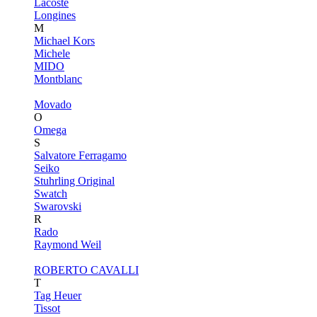
Lacoste
Longines
M
Michael Kors
Michele
MIDO
Montblanc
Movado
O
Omega
S
Salvatore Ferragamo
Seiko
Stuhrling Original
Swatch
Swarovski
R
Rado
Raymond Weil
ROBERTO CAVALLI
T
Tag Heuer
Tissot