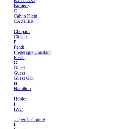
BVLGARI
Burberry
C
Calvin Klein
CARTIER
Chopard
Citizen
F
Fendi
Frederique Constant
Fossil
G
Gucci
Guess
Guess GC
H
Hamilton
Hublot
I
IWC
J
Jaeger LeCoultre
L