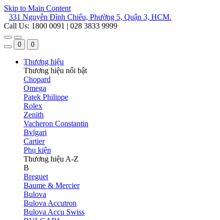
Skip to Main Content
331 Nguyễn Đình Chiểu, Phường 5, Quận 3, HCM.
Call Us: 1800 0091 | 028 3833 9999
0
0
Thương hiệu
Thương hiệu nổi bật
Chopard
Omega
Patek Philippe
Rolex
Zenith
Vacheron Constantin
Bvlgari
Cartier
Phụ kiện
Thương hiệu A-Z
B
Breguet
Baume & Mercier
Bulova
Bulova Accutron
Bulova Accu Swiss