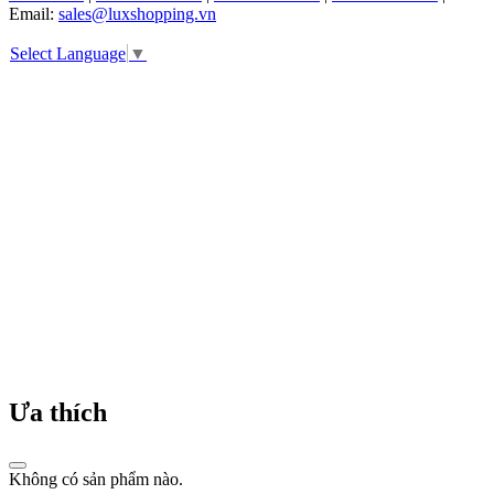
đèn
Email:
sales@luxshopping.vn
pha
lê
Select Language
▼
đầu
tiên,
mở
đường
cho
các
sản
phẩm
nội
thất
cao
cấp.
1990s
-
Nổi
bật
với
Ưa thích
trang
sức
Swarovski
Không có sản phẩm nào.
tiếp