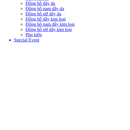
Đồng hồ dây da
Đồng hồ nam dây da
Đồng hồ nữ dây da
Đồng hồ dây kim loại
Đồng hồ nam dây kim loại
Đồng hồ nữ dây kim loại
Phụ kiện
Special Event